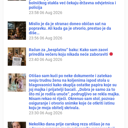
bolničkog stakla već čekaju državna odvjetnica i
policija
23:58
06 Aug 2026
Mislio je da je stranac doneo običan sat na
popravku. Ali kada ga je otvorio, prestao je da
diše…
23:56
06 Aug 2026
Račun za „besplatnu“ baku: Kako sam zaovi
priredila večeru koju nikada neće zaboraviti
23:40
06 Aug 2026
Otišao sam kući po neke dokumente i zatekao
svoju trudnu ženu na koljenima ispod stola u
blagovaonici kako skuplja ostatke papira koje su
joj majka i prijatelji bacali. „Dobra je samo za to
što mi je rodila unuče“, podrugljivo se rekla majka.
Nisam rekao ni riječi. Okrenuo sam stol, pozvao
osiguranje i otvorio snimke koje će otkriti istinu
koju je moja obitelj skrivala.
23:30
06 Aug 2026
Nekoliko dana prije carskog reza otišao je na