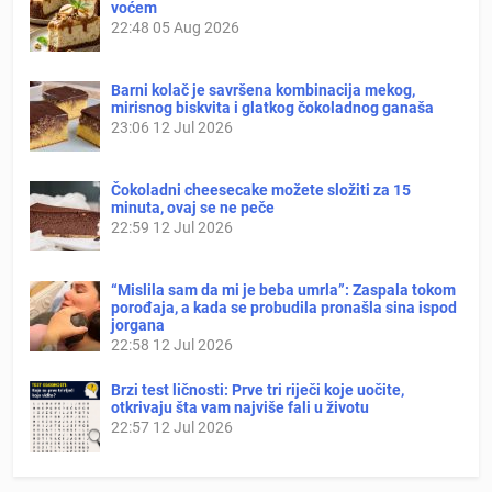
voćem
22:48
05 Aug 2026
Barni kolač je savršena kombinacija mekog,
mirisnog biskvita i glatkog čokoladnog ganaša
23:06
12 Jul 2026
Čokoladni cheesecake možete složiti za 15
minuta, ovaj se ne peče
22:59
12 Jul 2026
“Mislila sam da mi je beba umrla”: Zaspala tokom
porođaja, a kada se probudila pronašla sina ispod
jorgana
22:58
12 Jul 2026
Brzi test ličnosti: Prve tri riječi koje uočite,
otkrivaju šta vam najviše fali u životu
22:57
12 Jul 2026