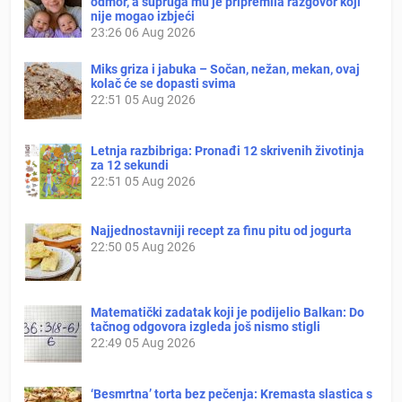
odmor, a supruga mu je pripremila razgovor koji
nije mogao izbjeći
23:26
06 Aug 2026
Miks griza i jabuka – Sočan, nežan, mekan, ovaj
kolač će se dopasti svima
22:51
05 Aug 2026
Letnja razbibriga: Pronađi 12 skrivenih životinja
za 12 sekundi
22:51
05 Aug 2026
Najjednostavniji recept za finu pitu od jogurta
22:50
05 Aug 2026
Matematički zadatak koji je podijelio Balkan: Do
tačnog odgovora izgleda još nismo stigli
22:49
05 Aug 2026
‘Besmrtna’ torta bez pečenja: Kremasta slastica s