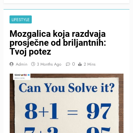
LIFESTYLE
Mozgalica koja razdvaja
prosječne od briljantnih:
Tvoj potez
0
Admin
3 Months Ago
2 Mins