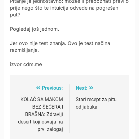
Pitanje je jednostavno: možeš li prepoznati pravilo
prije nego što te intuicija odvede na pogrešan
put?
Pogledaj još jednom.
Jer ovo nije test znanja. Ovo je test načina
razmišljanja.
izvor cdm.me
Previous:
Next:
Post
navigation
KOLAČ SA MAKOM
Stari recept za pitu
BEZ ŠEĆERA I
od jabuka
BRAŠNA: Zdraviji
desert koji osvaja na
prvi zalogaj