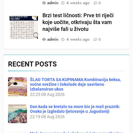
admin
4 weeks ago
0
Brzi test ličnosti: Prve tri riječi
koje uočite, otkrivaju šta vam
najviše fali u životu
admin
4 weeks ago
0
RECENT POSTS
ŠLAG TORTA SA KUPINAMA:Kombinacija keksa,
voćne svežine i čokolade daje savršeno
izbalansiran ukus
22:25
08 Aug 2026
Dan kada se kretalo na more bio je mali praznik:
Ovako je izgledalo ljetovanje u Jugoslaviji
22:19
08 Aug 2026