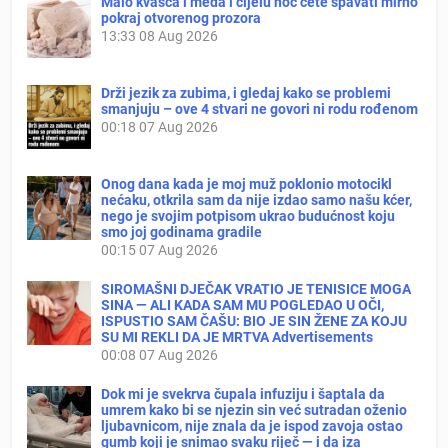
Malo kvasca i meda i cijelu noć ćete spavati mirno
pokraj otvorenog prozora
13:33
08 Aug 2026
Drži jezik za zubima, i gledaj kako se problemi
smanjuju – ove 4 stvari ne govori ni rodu rođenom
00:18
07 Aug 2026
Onog dana kada je moj muž poklonio motocikl
nećaku, otkrila sam da nije izdao samo našu kćer,
nego je svojim potpisom ukrao budućnost koju
smo joj godinama gradile
00:15
07 Aug 2026
SIROMAŠNI DJEČAK VRATIO JE TENISICE MOGA
SINA — ALI KADA SAM MU POGLEDAO U OČI,
ISPUSTIO SAM ČAŠU: BIO JE SIN ŽENE ZA KOJU
SU MI REKLI DA JE MRTVA Advertisements
00:08
07 Aug 2026
Dok mi je svekrva čupala infuziju i šaptala da
umrem kako bi se njezin sin već sutradan oženio
ljubavnicom, nije znala da je ispod zavoja ostao
gumb koji je snimao svaku riječ — i da iza