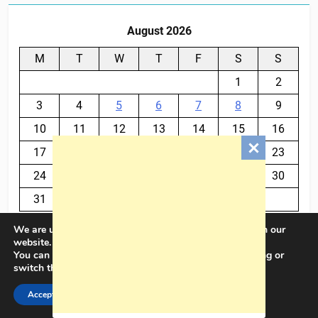
August 2026
M
T
W
T
F
S
S
1
2
3
4
5
6
7
8
9
10
11
12
13
14
15
16
17
18
19
20
21
22
23
24
25
26
27
28
29
30
31
We are using cookies to give you the best experience on our
« Jul
website.
You can find out more about which cookies we are using or
switch them off in
settings
.
BalkanPlus 2024© Powered By
.
BlazeThemes
Accept