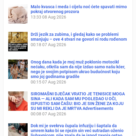
Malo kvasca i meda i cijelu noć ćete spavati mirno
pokraj otvorenog prozora
13:33
08 Aug 2026
Drži jezik za zubima, i gledaj kako se problemi
smanjuju – ove 4 stvari ne govori ni rodu rođenom
00:18
07 Aug 2026
Onog dana kada je moj muž poklonio motocikl
nećaku, otkrila sam da nije izdao samo našu kćer,
nego je svojim potpisom ukrao budućnost koju
smo joj godinama gradile
00:15
07 Aug 2026
SIROMAŠNI DJEČAK VRATIO JE TENISICE MOGA
SINA — ALI KADA SAM MU POGLEDAO U OČI,
ISPUSTIO SAM ČAŠU: BIO JE SIN ŽENE ZA KOJU
SU MI REKLI DA JE MRTVA Advertisements
00:08
07 Aug 2026
Dok mi je svekrva čupala infuziju i šaptala da
umrem kako bi se njezin sin već sutradan oženio
ljubavnicom, nije znala da je ispod zavoja ostao