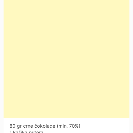
80 gr crne čokolade (min. 70%)
1 kašika putera