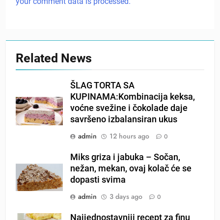
your comment data is processed.
Related News
ŠLAG TORTA SA
KUPINAMA:Kombinacija keksa,
voćne svežine i čokolade daje
savršeno izbalansiran ukus
admin
12 hours ago
0
Miks griza i jabuka – Sočan,
nežan, mekan, ovaj kolač će se
dopasti svima
admin
3 days ago
0
Najjednostavniji recept za finu