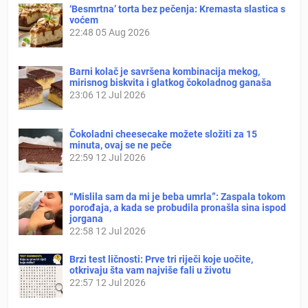
‘Besmrtna’ torta bez pečenja: Kremasta slastica s
voćem
22:48
05 Aug 2026
Barni kolač je savršena kombinacija mekog,
mirisnog biskvita i glatkog čokoladnog ganaša
23:06
12 Jul 2026
Čokoladni cheesecake možete složiti za 15
minuta, ovaj se ne peče
22:59
12 Jul 2026
“Mislila sam da mi je beba umrla”: Zaspala tokom
porođaja, a kada se probudila pronašla sina ispod
jorgana
22:58
12 Jul 2026
Brzi test ličnosti: Prve tri riječi koje uočite,
otkrivaju šta vam najviše fali u životu
22:57
12 Jul 2026