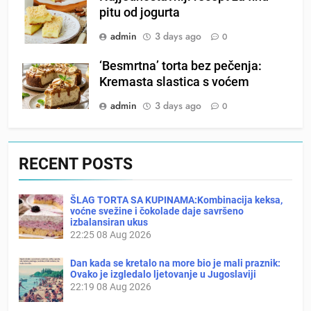
pitu od jogurta
admin
3 days ago
0
‘Besmrtna’ torta bez pečenja:
Kremasta slastica s voćem
admin
3 days ago
0
RECENT POSTS
ŠLAG TORTA SA KUPINAMA:Kombinacija keksa,
voćne svežine i čokolade daje savršeno
izbalansiran ukus
22:25
08 Aug 2026
Dan kada se kretalo na more bio je mali praznik:
Ovako je izgledalo ljetovanje u Jugoslaviji
22:19
08 Aug 2026