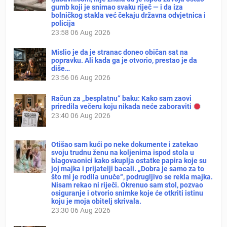
gumb koji je snimao svaku riječ — i da iza
bolničkog stakla već čekaju državna odvjetnica i
policija
23:58
06 Aug 2026
Mislio je da je stranac doneo običan sat na
popravku. Ali kada ga je otvorio, prestao je da
diše…
23:56
06 Aug 2026
Račun za „besplatnu“ baku: Kako sam zaovi
priredila večeru koju nikada neće zaboraviti
23:40
06 Aug 2026
Otišao sam kući po neke dokumente i zatekao
svoju trudnu ženu na koljenima ispod stola u
blagovaonici kako skuplja ostatke papira koje su
joj majka i prijatelji bacali. „Dobra je samo za to
što mi je rodila unuče“, podrugljivo se rekla majka.
Nisam rekao ni riječi. Okrenuo sam stol, pozvao
osiguranje i otvorio snimke koje će otkriti istinu
koju je moja obitelj skrivala.
23:30
06 Aug 2026