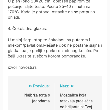
U pleh (oko 20×20 cm) obložen papirom za
pečenje izlijte testo. Pecite 35–40 minuta na
170°C. Kada je gotovo, ostavite da se potpuno
ohladi.
4. Čokoladna glazura
U maloj šerpi otopite čokoladu sa puterom i
mlekom/pavlakom.Mešajte dok ne postane sjajna i
glatka, pa je prelijte preko ohlađenog kolača. Po
želji ukrasite svežom korom pomorandže.
izvor novosti.rs
Previous:
Next:
Post
navigation
Najbrža torta s
Mozgalica koja
jagodama
razdvaja prosječne
od briljantnih: Tvoj