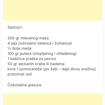
Sastojci:
200 gr mlevenog maka
4 jaja (odvojeno belanca i žumanca)
½ šolje meda
100 gr putera (otopljenog i ohlađenog)
1 kašičica praška za pecivo
50 gr seckanih oraha ili badema
kora 1 pomorandže (po želji – daje divnu svežinu)
prstohvat soli
Čokoladna glazura: