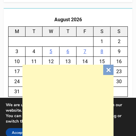
August 2026
M
T
W
T
F
S
S
1
2
3
4
5
6
7
8
9
10
11
12
13
14
15
16
17
18
19
20
21
22
23
24
25
26
27
28
29
30
31
We are using cookies to give you the best experience on our
« Jul
website.
You can find out more about which cookies we are using or
switch them off in
settings
.
BalkanPlus 2024© Powered By
.
BlazeThemes
Accept