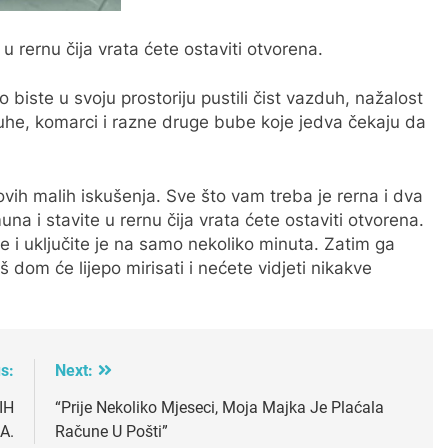
 u rernu čija vrata ćete ostaviti otvorena.
o biste u svoju prostoriju pustili čist vazduh, nažalost
uhe, komarci i razne druge bube koje jedva čekaju da
 ovih malih iskušenja. Sve što vam treba je rerna i dva
imuna i stavite u rernu čija vrata ćete ostaviti otvorena.
e i uključite je na samo nekoliko minuta. Zatim ga
š dom će lijepo mirisati i nećete vidjeti nikakve
s:
Next:
IH
“Prije Nekoliko Mjeseci, Moja Majka Je Plaćala
A.
Račune U Pošti”