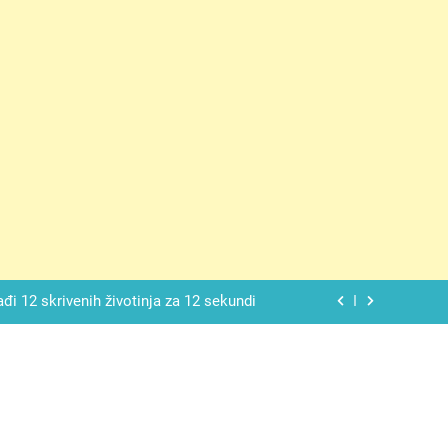
ačnog odgovora izgleda još nismo stigli
 mekan, ovaj kolač će se dopasti svima
ađi 12 skrivenih životinja za 12 sekundi
ostavniji recept za finu pitu od jogurta
ačnog odgovora izgleda još nismo stigli
 mekan, ovaj kolač će se dopasti svima