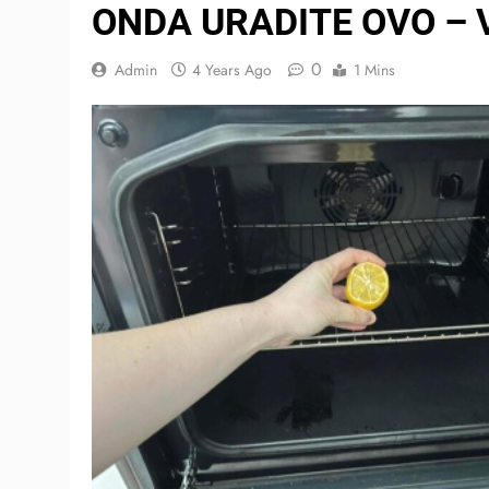
ONDA URADITE OVO – Vi
0
Admin
4 Years Ago
1 Mins