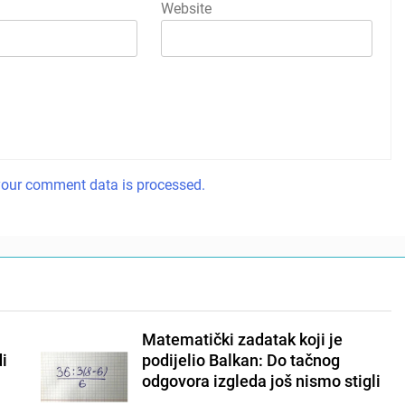
Website
our comment data is processed.
Matematički zadatak koji je
di
podijelio Balkan: Do tačnog
odgovora izgleda još nismo stigli