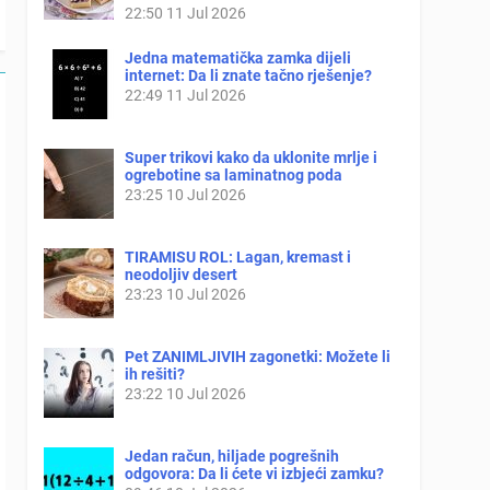
22:50
11 Jul 2026
Jedna matematička zamka dijeli
internet: Da li znate tačno rješenje?
22:49
11 Jul 2026
Super trikovi kako da uklonite mrlje i
ogrebotine sa laminatnog poda
23:25
10 Jul 2026
TIRAMISU ROL: Lagan, kremast i
neodoljiv desert
23:23
10 Jul 2026
Pet ZANIMLJIVIH zagonetki: Možete li
ih rešiti?
23:22
10 Jul 2026
Jedan račun, hiljade pogrešnih
odgovora: Da li ćete vi izbjeći zamku?