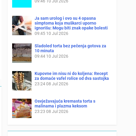
09:46
10 Jul 2026
Ja sam urolog i ovo su 4 opasna
simptoma koja muškarci uporno
ignorišu: Mogu biti znak opake bolesti
09:45
10 Jul 2026
Sladoled torta bez pečenja gotova za
10 minuta
09:44
10 Jul 2026
Kupovne im nisu ni do koljena: Recept
za domaće vafel rolice od dva sastojka
23:24
08 Jul 2026
Osvježavajuća kremasta torta s
malinama i plazma keksom
23:23
08 Jul 2026