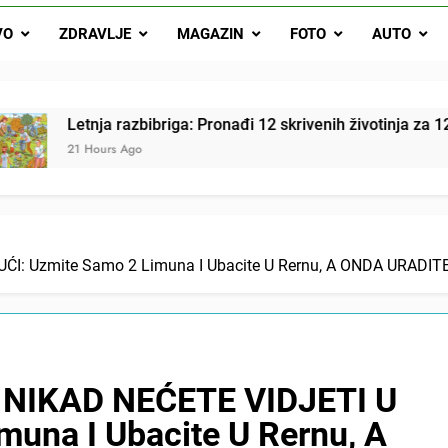
Letnja razbibriga: Pron
VO
ZDRAVLJE
MAGAZIN
FOTO
AUTO
Najjedn
Matematički zadatak koji je podijelio Balkan: Do t
nja razbibriga: Pronađi 12 skrivenih životinja za 12 sekundi
ours Ago
: Uzmite Samo 2 Limuna I Ubacite U Rernu, A ONDA URADITE 
NIKAD NEĆETE VIDJETI U
muna I Ubacite U Rernu, A