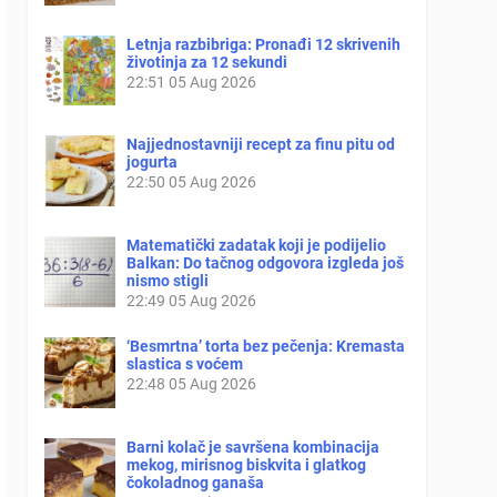
Letnja razbibriga: Pronađi 12 skrivenih
životinja za 12 sekundi
22:51
05 Aug 2026
Najjednostavniji recept za finu pitu od
jogurta
22:50
05 Aug 2026
Matematički zadatak koji je podijelio
Balkan: Do tačnog odgovora izgleda još
nismo stigli
22:49
05 Aug 2026
‘Besmrtna’ torta bez pečenja: Kremasta
slastica s voćem
22:48
05 Aug 2026
Barni kolač je savršena kombinacija
mekog, mirisnog biskvita i glatkog
čokoladnog ganaša