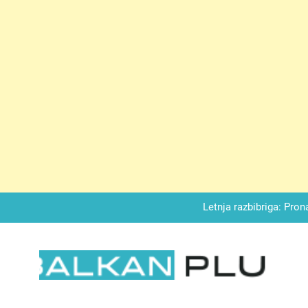
Matematički zadatak koji je podijelio Balkan: Do t
Miks griza i jabuka – Sočan, nežan,
Letnja razbibriga: Pron
Najjedn
Matematički zadatak koji je podijelio Balkan: Do t
LKAN PLUS
Miks griza i jabuka – Sočan, nežan,