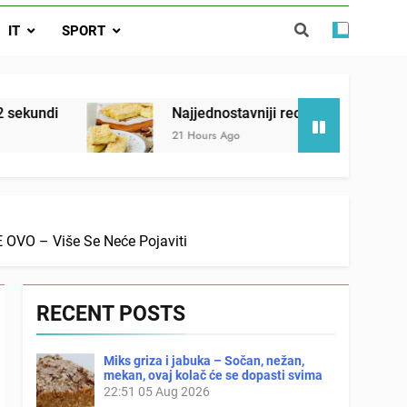
ađi 12 skrivenih životinja za 12 sekundi
IT
SPORT
ostavniji recept za finu pitu od jogurta
ačnog odgovora izgleda još nismo stigli
Najjednostavniji recept za finu pitu od jogurta
21 Hours Ago
OVO – Više Se Neće Pojaviti
RECENT POSTS
Miks griza i jabuka – Sočan, nežan,
mekan, ovaj kolač će se dopasti svima
22:51
05 Aug 2026