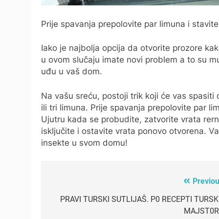
Prije spavanja prepolovite par limuna i stavite
Iako je najbolja opcija da otvorite prozore kak
u ovom slučaju imate novi problem a to su m
uđu u vaš dom.
Na vašu sreću, postoji trik koji će vas spasiti
ili tri limuna. Prije spavanja prepolovite par l
Ujutru kada se probudite, zatvorite vrata rern
isključite i ostavite vrata ponovo otvorena. Va
insekte u svom domu!
Previou
Post
navigation
PRAVI TURSKI SUTLIJAŠ. P0 RECEPTI TURSK
MAJST0R