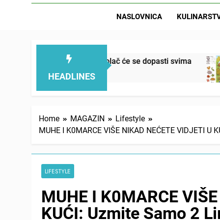
NASLOVNICA
KULINARST
an, mekan, ovaj kolač će se dopasti svima
Let
21 H
HEADLINES
Home
MAGAZIN
Lifestyle
MUHE I K0MARCE VIŠE NIKAD NEĆETE VIDJETI U KUĆI
LIFESTYLE
MUHE I K0MARCE VIŠE 
KUĆI: Uzmite Samo 2 Li