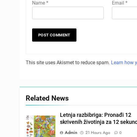
Name
*
Email
*
This site uses Akismet to reduce spam.
Learn how y
Related News
Letnja razbibriga: Pronađi 12
skrivenih životinja za 12 sekun
Admin
21 Hours Ago
0