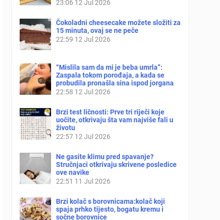
23:06
12 Jul 2026
Čokoladni cheesecake možete složiti za
15 minuta, ovaj se ne peče
22:59
12 Jul 2026
“Mislila sam da mi je beba umrla”:
Zaspala tokom porođaja, a kada se
probudila pronašla sina ispod jorgana
22:58
12 Jul 2026
Brzi test ličnosti: Prve tri riječi koje
uočite, otkrivaju šta vam najviše fali u
životu
22:57
12 Jul 2026
Ne gasite klimu pred spavanje?
Stručnjaci otkrivaju skrivene posledice
ove navike
22:51
11 Jul 2026
Brzi kolač s borovnicama:kolač koji
spaja prhko tijesto, bogatu kremu i
sočne borovnice