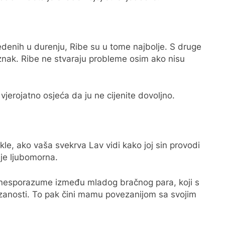
edenih u durenju, Ribe su u tome najbolje. S druge
 znak. Ribe ne stvaraju probleme osim ako nisu
jerojatno osjeća da ju ne cijenite dovoljno.
le, ako vaša svekrva Lav vidi kako joj sin provodi
je ljubomorna.
 nesporazume između mladog bračnog para, koji s
anosti. To pak čini mamu povezanijom sa svojim