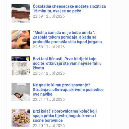
Čokoladni cheesecake možete složiti za
15 minuta, ovaj se ne peče
22:59
12 Jul 2026
“Mislila sam da mi je beba umrla”:
Zaspala tokom porođaja, a kada se
probudila pronašla sina ispod jorgana
22:58
12 Jul 2026
Brzi test ličnosti: Prve tri riječi koje
uočite, otkrivaju šta vam najviše fali u
životu
22:57
12 Jul 2026
Ne gasite klimu pred spavanje?
Stručnjaci otkrivaju skrivene posledice
ove navike
22:51
11 Jul 2026
Brzi kolač s borovnicama:kolač koji
spaja prhko tijesto, bogatu kremu i
sočne borovnice
22:50
11 Jul 2026