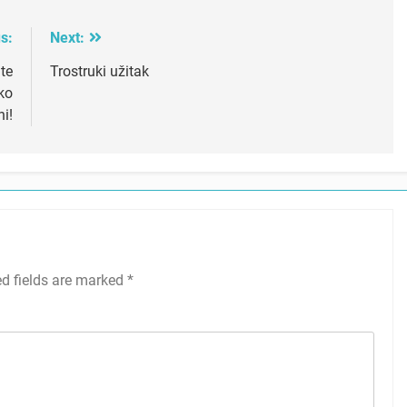
s:
Next:
te
Trostruki užitak
ko
i!
ed fields are marked
*