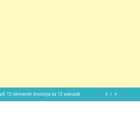
ačnog odgovora izgleda još nismo stigli
 mekan, ovaj kolač će se dopasti svima
ađi 12 skrivenih životinja za 12 sekundi
ostavniji recept za finu pitu od jogurta
ačnog odgovora izgleda još nismo stigli
 mekan, ovaj kolač će se dopasti svima