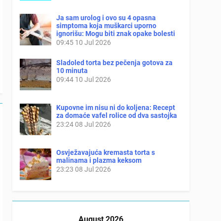
Ja sam urolog i ovo su 4 opasna
simptoma koja muškarci uporno
ignorišu: Mogu biti znak opake bolesti
09:45
10 Jul 2026
Sladoled torta bez pečenja gotova za
10 minuta
09:44
10 Jul 2026
Kupovne im nisu ni do koljena: Recept
za domaće vafel rolice od dva sastojka
23:24
08 Jul 2026
Osvježavajuća kremasta torta s
malinama i plazma keksom
23:23
08 Jul 2026
August 2026