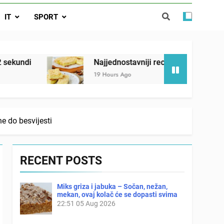
ađi 12 skrivenih životinja za 12 sekundi
IT
SPORT
ostavniji recept za finu pitu od jogurta
ačnog odgovora izgleda još nismo stigli
Najjednostavniji recept za finu pitu od jogurta
19 Hours Ago
 do besvijesti
RECENT POSTS
Miks griza i jabuka – Sočan, nežan,
mekan, ovaj kolač će se dopasti svima
22:51
05 Aug 2026