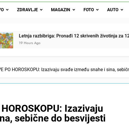
Letnja razbibriga: Pron
VO
ZDRAVLJE
MAGAZIN
FOTO
AUTO
Najjedn
Matematički zadatak koji je podijelio Balkan: Do t
a razbibriga: Pronađi 12 skrivenih životinja za 12 sekundi
rs Ago
PO HOROSKOPU: Izazivaju svađe između snahe i sina, sebične
HOROSKOPU: Izazivaju
na, sebične do besvijesti