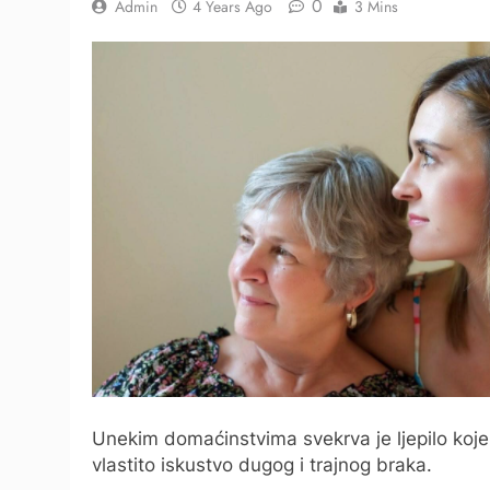
0
Admin
4 Years Ago
3 Mins
Unekim domaćinstvima svekrva je ljepilo koje 
vlastito iskustvo dugog i trajnog braka.