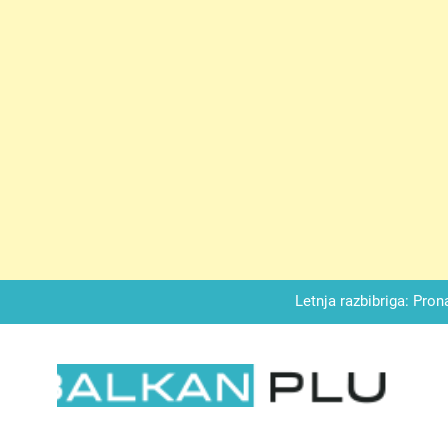
Matematički zadatak koji je podijelio Balkan: Do t
Miks griza i jabuka – Sočan, nežan,
Letnja razbibriga: Pron
Najjedn
Matematički zadatak koji je podijelio Balkan: Do t
LKAN PLUS
Miks griza i jabuka – Sočan, nežan,