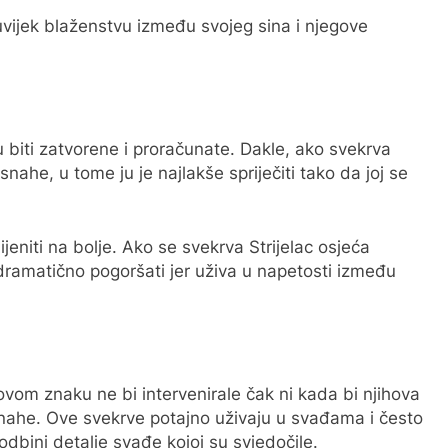
vijek blaženstvu između svojeg sina i njegove
 biti zatvorene i proračunate. Dakle, ako svekrva
nahe, u tome ju je najlakše spriječiti tako da joj se
eniti na bolje. Ako se svekrva Strijelac osjeća
ramatično pogoršati jer uživa u napetosti između
 ovom znaku ne bi intervenirale čak ni kada bi njihova
ahe. Ove svekrve potajno uživaju u svađama i često
odbini detalje svađe kojoj su svjedočile.