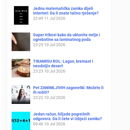
Jedna matematička zamka dijeli
internet: Da li znate tačno rješenje?
22:49
11 Jul 2026
Super trikovi kako da uklonite mrlje i
ogrebotine sa laminatnog poda
23:25
10 Jul 2026
TIRAMISU ROL: Lagan, kremast i
neodoljiv desert
23:23
10 Jul 2026
Pet ZANIMLJIVIH zagonetki: Možete li
ih rešiti?
23:22
10 Jul 2026
Jedan račun, hiljade pogrešnih
odgovora: Da li ćete vi izbjeći zamku?
09:46
10 Jul 2026