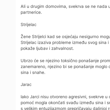
Ali u drugim domovima, svekrva se ne nada u
partnerice.
Strijelac
Žene Strijelci kad se osjećaju nesigurno mogu
Strijelac izaziva probleme između svog sina i s
pokaže ljubav i zahvalnost.
Ubrzo će se njezino toksično ponašanje promij
zanemareno, njezino bi se ponašanje moglo d
sina i snahe.
Jarac
Iako Jarci nisu otvoreno agresivni, svekrve u
pomoć mogla okončati svađu između sina i sn
s velikim entuzijazmom prepričavaju daljnjoj r