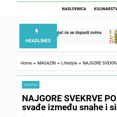
NASLOVNICA
KULINARST
, mekan, ovaj kolač će se dopasti svima
Letnj
19 Hou
HEADLINES
Home
MAGAZIN
Lifestyle
NAJGORE SVEKRVE 
LIFESTYLE
NAJGORE SVEKRVE PO 
svađe između snahe i si