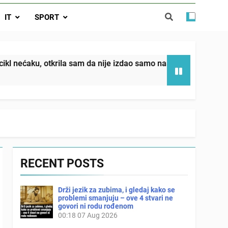
da nije izdao samo našu kćer, nego je
IT
SPORT
ućnost koju smo joj godinama gradile
 SAM MU POGLEDAO U OČI, ISPUSTIO
I REKLI DA JE MRTVA Advertisements
in sin već sutradan oženio ljubavnicom,
ila sam da nije izdao samo našu kćer, nego je svojim potpiso
 — i da iza bolničkog stakla već čekaju
državna odvjetnica i policija
RECENT POSTS
Drži jezik za zubima, i gledaj kako se
problemi smanjuju – ove 4 stvari ne
govori ni rodu rođenom
00:18
07 Aug 2026