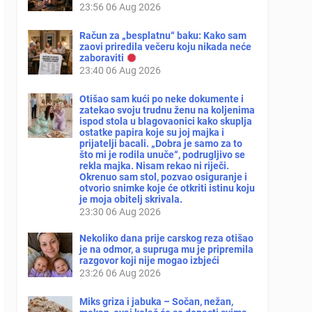
23:56
06 Aug 2026
Račun za „besplatnu“ baku: Kako sam
zaovi priredila večeru koju nikada neće
zaboraviti
23:40
06 Aug 2026
Otišao sam kući po neke dokumente i
zatekao svoju trudnu ženu na koljenima
ispod stola u blagovaonici kako skuplja
ostatke papira koje su joj majka i
prijatelji bacali. „Dobra je samo za to
što mi je rodila unuče“, podrugljivo se
rekla majka. Nisam rekao ni riječi.
Okrenuo sam stol, pozvao osiguranje i
otvorio snimke koje će otkriti istinu koju
je moja obitelj skrivala.
23:30
06 Aug 2026
Nekoliko dana prije carskog reza otišao
je na odmor, a supruga mu je pripremila
razgovor koji nije mogao izbjeći
23:26
06 Aug 2026
Miks griza i jabuka – Sočan, nežan,