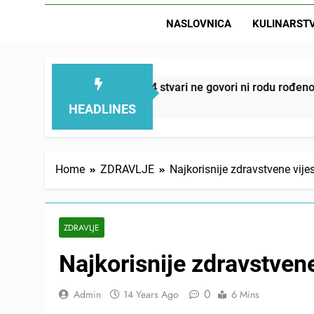
NASLOVNICA
KULINARST
D
smanjuju – ove 4 stvari ne govori ni rodu rođenom
HEADLINES
Home
ZDRAVLJE
Najkorisnije zdravstvene vije
ZDRAVLJE
Najkorisnije zdravstvene
0
Admin
14 Years Ago
6 Mins