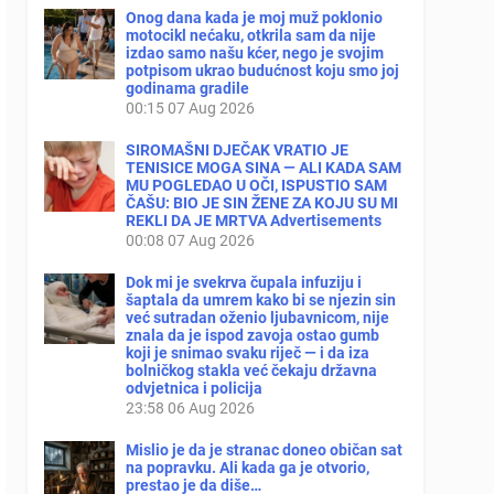
Onog dana kada je moj muž poklonio
motocikl nećaku, otkrila sam da nije
izdao samo našu kćer, nego je svojim
potpisom ukrao budućnost koju smo joj
godinama gradile
00:15
07 Aug 2026
SIROMAŠNI DJEČAK VRATIO JE
TENISICE MOGA SINA — ALI KADA SAM
MU POGLEDAO U OČI, ISPUSTIO SAM
ČAŠU: BIO JE SIN ŽENE ZA KOJU SU MI
REKLI DA JE MRTVA Advertisements
00:08
07 Aug 2026
Dok mi je svekrva čupala infuziju i
šaptala da umrem kako bi se njezin sin
već sutradan oženio ljubavnicom, nije
znala da je ispod zavoja ostao gumb
koji je snimao svaku riječ — i da iza
bolničkog stakla već čekaju državna
odvjetnica i policija
23:58
06 Aug 2026
Mislio je da je stranac doneo običan sat
na popravku. Ali kada ga je otvorio,
prestao je da diše…