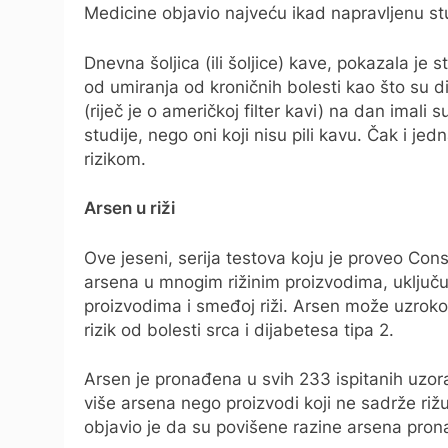
Medicine objavio najveću ikad napravljenu st
Dnevna šoljica (ili šoljice) kave, pokazala je s
od umiranja od kroničnih bolesti kao što su dij
(riječ je o američkoj filter kavi) na dan imal
studije, nego oni koji nisu pili kavu. Čak i j
rizikom.
Arsen u riži
Ove jeseni, serija testova koju je proveo Con
arsena u mnogim rižinim proizvodima, uključuj
proizvodima i smeđoj riži. Arsen može uzrokov
rizik od bolesti srca i dijabetesa tipa 2.
Arsen je pronađena u svih 233 ispitanih uzor
više arsena nego proizvodi koji ne sadrže ri
objavio je da su povišene razine arsena prona