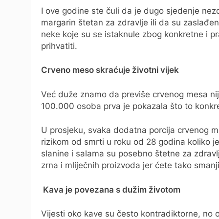
I ove godine ste čuli da je dugo sjedenje nezdr
margarin štetan za zdravlje ili da su zaslađeni
neke koje su se istaknule zbog konkretne i pr
prihvatiti.
Crveno meso skraćuje životni vijek
Već duže znamo da previše crvenog mesa nije
100.000 osoba prva je pokazala što to konkretn
U prosjeku, svaka dodatna porcija crvenog 
rizikom od smrti u roku od 28 godina koliko j
slanine i salama su posebno štetne za zdravlj
zrna i mliječnih proizvoda jer ćete tako smanji
Kava je povezana s dužim životom
Vijesti oko kave su često kontradiktorne, no