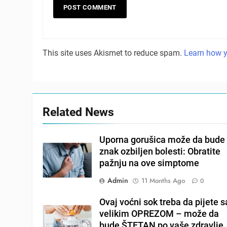
This site uses Akismet to reduce spam.
Learn how y
Related News
Uporna gorušica može da bude
znak ozbiljen bolesti: Obratite
pažnju na ove simptome
Admin
11 Months Ago
0
Ovaj voćni sok treba da pijete s
velikim OPREZOM – može da
bude ŠTETAN po vaše zdravlje