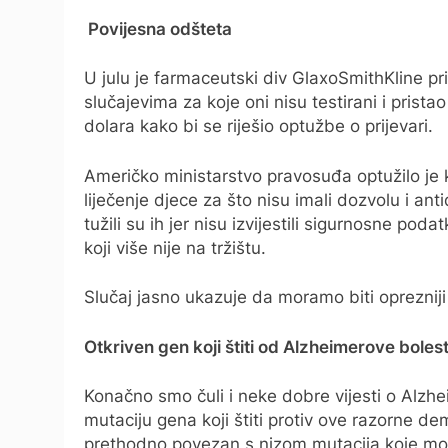
Povijesna odšteta
U julu je farmaceutski div GlaxoSmithKline pr
slučajevima za koje oni nisu testirani i prist
dolara kako bi se riješio optužbe o prijevari.
Američko ministarstvo pravosuđa optužilo je 
liječenje djece za što nisu imali dozvolu i an
tužili su ih jer nisu izvijestili sigurnosne po
koji više nije na tržištu.
Slučaj jasno ukazuje da moramo biti oprezniji
Otkriven gen koji štiti od Alzheimerove bolest
Konačno smo čuli i neke dobre vijesti o Alzheim
mutaciju gena koji štiti protiv ove razorne de
prethodno povezan s nizom mutacija koje mog