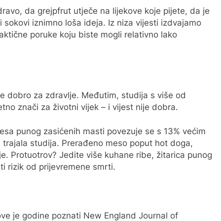
avo, da grejpfrut utječe na lijekove koje pijete, da je
 sokovi iznimno loša ideja. Iz niza vijesti izdvajamo
aktične poruke koju biste mogli relativno lako
 dobro za zdravlje. Međutim, studija s više od
o znači za životni vijek – i vijest nije dobra.
mesa punog zasićenih masti povezuje se s 13% većim
e trajala studija. Prerađeno meso poput hot doga,
e. Protuotrov? Jedite više kuhane ribe, žitarica punog
ti rizik od prijevremene smrti.
 ove je godine poznati New England Journal of