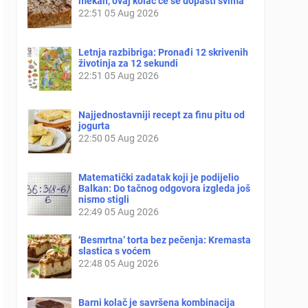
mekan, ovaj kolač će se dopasti svima
22:51
05 Aug 2026
Letnja razbibriga: Pronađi 12 skrivenih
životinja za 12 sekundi
22:51
05 Aug 2026
Najjednostavniji recept za finu pitu od
jogurta
22:50
05 Aug 2026
Matematički zadatak koji je podijelio
Balkan: Do tačnog odgovora izgleda još
nismo stigli
22:49
05 Aug 2026
‘Besmrtna’ torta bez pečenja: Kremasta
slastica s voćem
22:48
05 Aug 2026
Barni kolač je savršena kombinacija