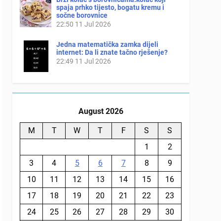
spaja prhko tijesto, bogatu kremu i
sočne borovnice
22:50
11 Jul 2026
Jedna matematička zamka dijeli
internet: Da li znate tačno rješenje?
22:49
11 Jul 2026
August 2026
M
T
W
T
F
S
S
1
2
3
4
5
6
7
8
9
10
11
12
13
14
15
16
17
18
19
20
21
22
23
24
25
26
27
28
29
30