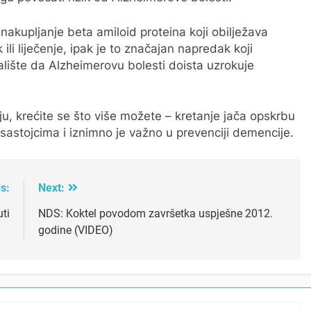
akupljanje beta amiloid proteina koji obilježava
 ili liječenje, ipak je to značajan napredak koji
ajalište da Alzheimerovu bolesti doista uzrokuje
iju, krećite se što više možete – kretanje jača opskrbu
 sastojcima i iznimno je važno u prevenciji demencije.
s:
Next:
ti
NDS: Koktel povodom završetka uspješne 2012.
godine (VIDEO)