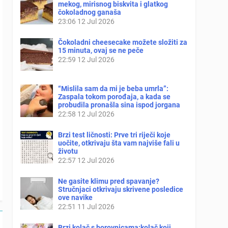
mekog, mirisnog biskvita i glatkog
čokoladnog ganaša
23:06
12 Jul 2026
Čokoladni cheesecake možete složiti za
15 minuta, ovaj se ne peče
22:59
12 Jul 2026
“Mislila sam da mi je beba umrla”:
Zaspala tokom porođaja, a kada se
probudila pronašla sina ispod jorgana
22:58
12 Jul 2026
Brzi test ličnosti: Prve tri riječi koje
uočite, otkrivaju šta vam najviše fali u
životu
22:57
12 Jul 2026
Ne gasite klimu pred spavanje?
Stručnjaci otkrivaju skrivene posledice
ove navike
22:51
11 Jul 2026
Brzi kolač s borovnicama:kolač koji