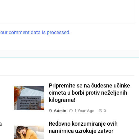
our comment data is processed.
Pripremite se na čudesne učinke
cimeta u borbi protiv neželjenih
kilograma!
Admin
1 Year Ago
0
a
Redovno konzumiranje ovih
namirnica uzrokuje zatvor