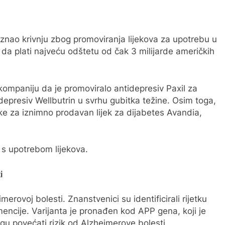
iznao krivnju zbog promoviranja lijekova za upotrebu u
ao da plati najveću odštetu od čak 3 milijarde američkih
kompaniju da je promoviralo antidepresiv Paxil za
tidepresiv Wellbutrin u svrhu gubitka težine. Osim toga,
datke za iznimno prodavan lijek za dijabetes Avandia,
 s upotrebom lijekova.
i
erovoj bolesti. Znanstvenici su identificirali rijetku
mencije. Varijanta je pronađen kod APP gena, koji je
u povećati rizik od Alzheimerove bolesti.