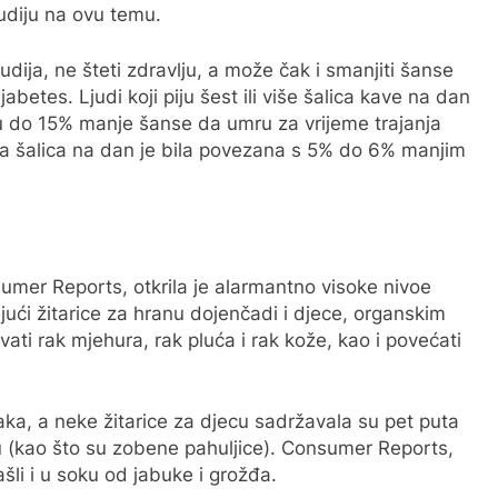
udiju na ovu temu.
tudija, ne šteti zdravlju, a može čak i smanjiti šanse
abetes. Ljudi koji piju šest ili više šalica kave na dan
i su do 15% manje šanse da umru za vrijeme trajanja
edna šalica na dan je bila povezana s 5% do 6% manjim
sumer Reports, otkrila je alarmantno visoke nivoe
ući žitarice za hranu dojenčadi i djece, organskim
ati rak mjehura, rak pluća i rak kože, kao i povećati
aka, a neke žitarice za djecu sadržavala su pet puta
žu (kao što su zobene pahuljice). Consumer Reports,
šli i u soku od jabuke i grožđa.