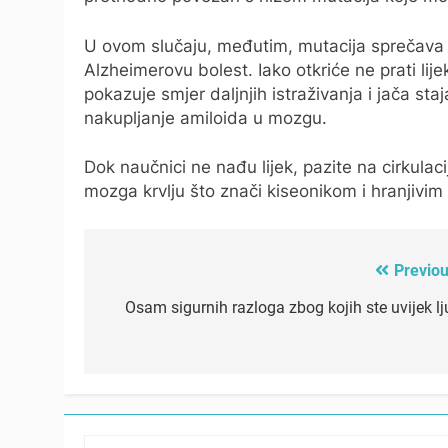
U ovom slučaju, međutim, mutacija sprečava n
Alzheimerovu bolest. Iako otkriće ne prati lijek
pokazuje smjer daljnjih istraživanja i jača st
nakupljanje amiloida u mozgu.
Dok naučnici ne nađu lijek, pazite na cirkulac
mozga krvlju što znači kiseonikom i hranjivim
Previou
Post
navigation
Osam sigurnih razloga zbog kojih ste uvijek lju