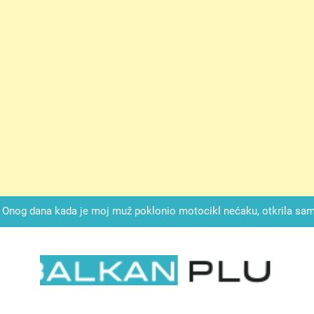
ok mi je svekrva čupala infuziju i šaptala da umrem kako bi se njez
nije znala da je ispod zavoja ostao gumb koji je snimao svaku riječ
Drži jezik za zubima, i gledaj kako se problemi smanjuju –
Onog dana kada je moj muž poklonio motocikl nećaku, otkrila sam 
svojim potpisom ukrao bud
SIROMAŠNI DJEČAK VRATIO JE TENISICE MOGA SINA — ALI KADA
SAM ČAŠU: BIO JE SIN ŽENE ZA KOJU SU M
ok mi je svekrva čupala infuziju i šaptala da umrem kako bi se njez
nije znala da je ispod zavoja ostao gumb koji je snimao svaku riječ
LKAN PLUS
Drži jezik za zubima, i gledaj kako se problemi smanjuju –