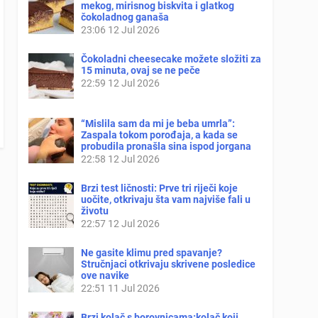
mekog, mirisnog biskvita i glatkog
čokoladnog ganaša
23:06
12 Jul 2026
Čokoladni cheesecake možete složiti za
15 minuta, ovaj se ne peče
22:59
12 Jul 2026
“Mislila sam da mi je beba umrla”:
Zaspala tokom porođaja, a kada se
probudila pronašla sina ispod jorgana
22:58
12 Jul 2026
Brzi test ličnosti: Prve tri riječi koje
uočite, otkrivaju šta vam najviše fali u
životu
22:57
12 Jul 2026
Ne gasite klimu pred spavanje?
Stručnjaci otkrivaju skrivene posledice
ove navike
22:51
11 Jul 2026
Brzi kolač s borovnicama:kolač koji