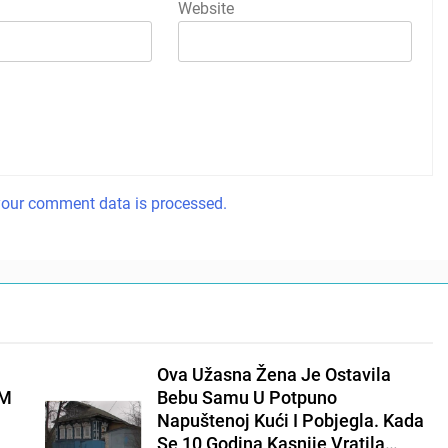
Website
our comment data is processed.
Ova Užasna Žena Je Ostavila
EM
Bebu Samu U Potpuno
Napuštenoj Kući I Pobjegla. Kada
Se 10 Godina Kasnije Vratila…