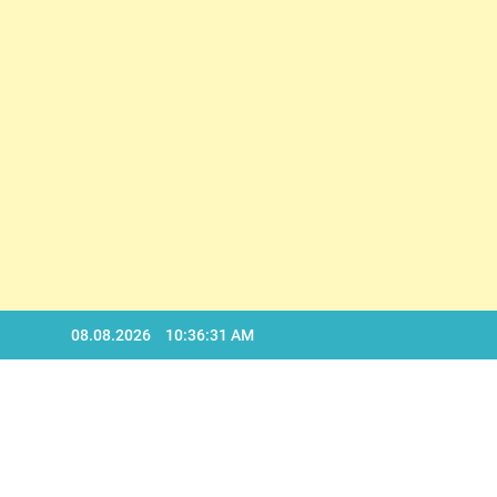
D
Skip
08.08.2026
10:36:32 AM
to
content
D
BA