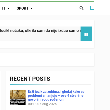
da nije izdao samo našu kćer, nego je
IT
SPORT
ućnost koju smo joj godinama gradile
 SAM MU POGLEDAO U OČI, ISPUSTIO
I REKLI DA JE MRTVA Advertisements
in sin već sutradan oženio ljubavnicom,
otkrila sam da nije izdao samo našu kćer, nego je svojim pot
 — i da iza bolničkog stakla već čekaju
državna odvjetnica i policija
RECENT POSTS
Drži jezik za zubima, i gledaj kako se
problemi smanjuju – ove 4 stvari ne
govori ni rodu rođenom
00:18
07 Aug 2026