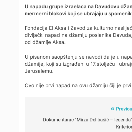
U napadu grupe izraelaca na Davudovu džamij
mermerni blokovi koji se ubrajaju u spomen
Fondacija El Aksa i Zavod za kulturno naslijeđ
divljački napad na džamiju poslanika Davuda
od džamije Aksa.
U pisanom saopštenju se navodi da je u napa
džamije, koji su izgrađeni u 17.stoljeću i ub
Jerusalemu.
Ovo nije prvi napad na ovu džamiju čiji je prv
Previou
Post
navigation
Dokumentarac “Mirza Delibašić – legenda”
Kriteri