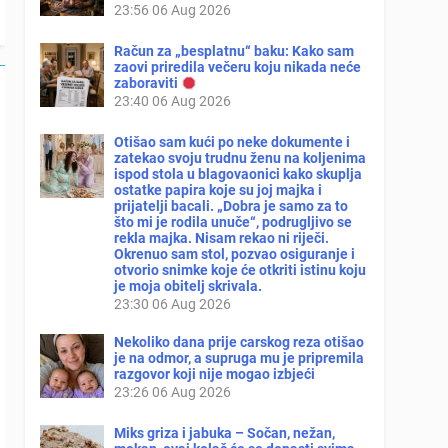
23:56
06 Aug 2026
Račun za „besplatnu“ baku: Kako sam
zaovi priredila večeru koju nikada neće
zaboraviti
23:40
06 Aug 2026
Otišao sam kući po neke dokumente i
zatekao svoju trudnu ženu na koljenima
ispod stola u blagovaonici kako skuplja
ostatke papira koje su joj majka i
prijatelji bacali. „Dobra je samo za to
što mi je rodila unuče“, podrugljivo se
rekla majka. Nisam rekao ni riječi.
Okrenuo sam stol, pozvao osiguranje i
otvorio snimke koje će otkriti istinu koju
je moja obitelj skrivala.
23:30
06 Aug 2026
Nekoliko dana prije carskog reza otišao
je na odmor, a supruga mu je pripremila
razgovor koji nije mogao izbjeći
23:26
06 Aug 2026
Miks griza i jabuka – Sočan, nežan,