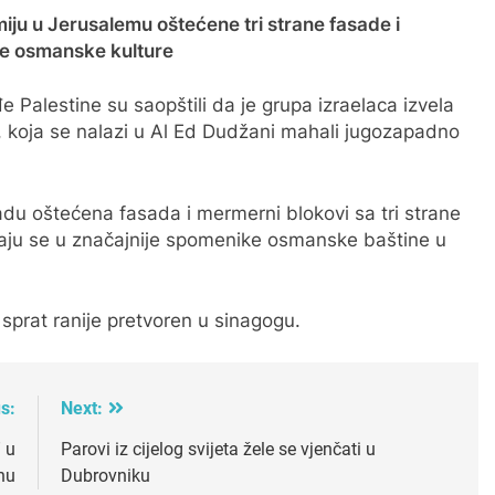
u u Jerusalemu oštećene tri strane fasade i
ike osmanske kulture
e Palestine su saopštili da je grupa izraelaca izvela
, koja se nalazi u Al Ed Dudžani mahali jugozapadno
du oštećena fasada i mermerni blokovi sa tri strane
rajaju se u značajnije spomenike osmanske baštine u
i sprat ranije pretvoren u sinagogu.
s:
Next:
 u
Parovi iz cijelog svijeta žele se vjenčati u
onu
Dubrovniku