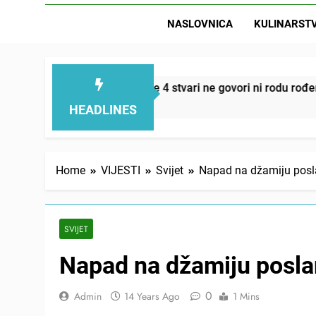
NASLOVNICA
KULINARST
D
lemi smanjuju – ove 4 stvari ne govori ni rodu rođenom
HEADLINES
Home
VIJESTI
Svijet
Napad na džamiju pos
SVIJET
Napad na džamiju posla
0
Admin
14 Years Ago
1 Mins