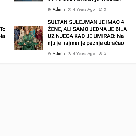
Admin
4 Years Ago
0
E
SULTAN SULEJMAN JE IMAO 4
To
ŽENE, ALI SAMO JEDNA JE BILA
ola
UZ NJEGA KAD JE UMIRAO: Na
nju je najmanje pažnje obraćao
Admin
4 Years Ago
0