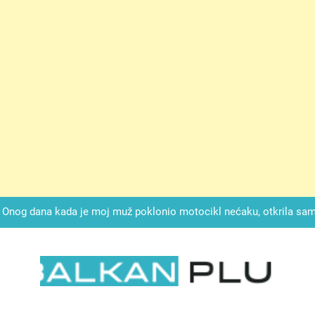
ok mi je svekrva čupala infuziju i šaptala da umrem kako bi se njez
nije znala da je ispod zavoja ostao gumb koji je snimao svaku riječ
Drži jezik za zubima, i gledaj kako se problemi smanjuju –
Onog dana kada je moj muž poklonio motocikl nećaku, otkrila sam 
svojim potpisom ukrao bud
SIROMAŠNI DJEČAK VRATIO JE TENISICE MOGA SINA — ALI KADA
SAM ČAŠU: BIO JE SIN ŽENE ZA KOJU SU M
ok mi je svekrva čupala infuziju i šaptala da umrem kako bi se njez
nije znala da je ispod zavoja ostao gumb koji je snimao svaku riječ
LKAN PLUS
Drži jezik za zubima, i gledaj kako se problemi smanjuju –