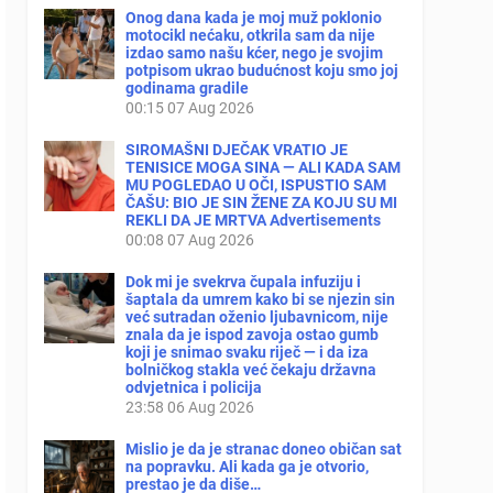
Onog dana kada je moj muž poklonio
motocikl nećaku, otkrila sam da nije
izdao samo našu kćer, nego je svojim
potpisom ukrao budućnost koju smo joj
godinama gradile
00:15
07 Aug 2026
SIROMAŠNI DJEČAK VRATIO JE
TENISICE MOGA SINA — ALI KADA SAM
MU POGLEDAO U OČI, ISPUSTIO SAM
ČAŠU: BIO JE SIN ŽENE ZA KOJU SU MI
REKLI DA JE MRTVA Advertisements
00:08
07 Aug 2026
Dok mi je svekrva čupala infuziju i
šaptala da umrem kako bi se njezin sin
već sutradan oženio ljubavnicom, nije
znala da je ispod zavoja ostao gumb
koji je snimao svaku riječ — i da iza
bolničkog stakla već čekaju državna
odvjetnica i policija
23:58
06 Aug 2026
Mislio je da je stranac doneo običan sat
na popravku. Ali kada ga je otvorio,
prestao je da diše…