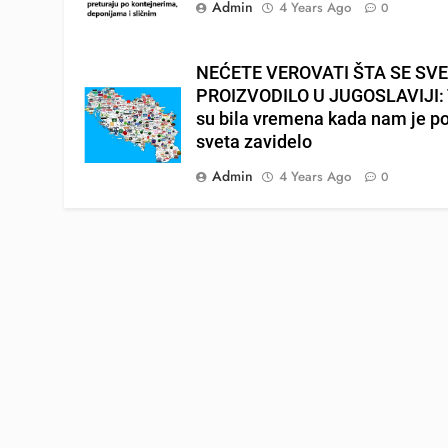
Admin
4 Years Ago
0
NEĆETE VEROVATI ŠTA SE SV
PROIZVODILO U JUGOSLAVIJI: 
su bila vremena kada nam je p
sveta zavidelo
Admin
4 Years Ago
0