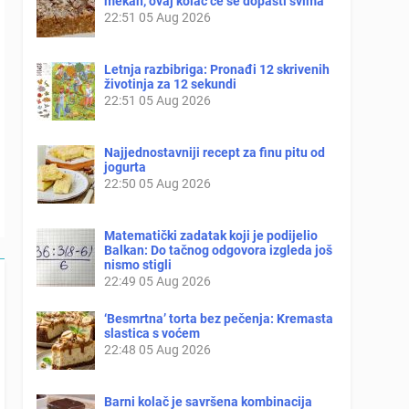
mekan, ovaj kolač će se dopasti svima
22:51
05 Aug 2026
Letnja razbibriga: Pronađi 12 skrivenih
životinja za 12 sekundi
22:51
05 Aug 2026
Najjednostavniji recept za finu pitu od
jogurta
22:50
05 Aug 2026
Matematički zadatak koji je podijelio
Balkan: Do tačnog odgovora izgleda još
nismo stigli
22:49
05 Aug 2026
‘Besmrtna’ torta bez pečenja: Kremasta
slastica s voćem
22:48
05 Aug 2026
Barni kolač je savršena kombinacija