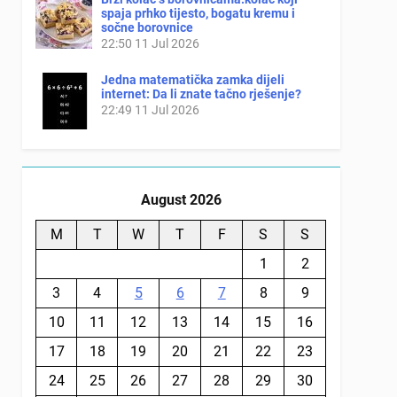
spaja prhko tijesto, bogatu kremu i
sočne borovnice
22:50
11 Jul 2026
Jedna matematička zamka dijeli
internet: Da li znate tačno rješenje?
22:49
11 Jul 2026
August 2026
M
T
W
T
F
S
S
1
2
3
4
5
6
7
8
9
10
11
12
13
14
15
16
17
18
19
20
21
22
23
24
25
26
27
28
29
30