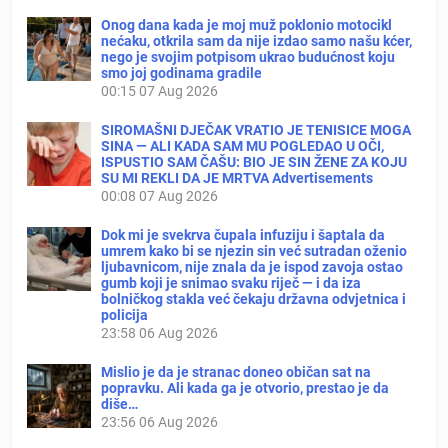
Onog dana kada je moj muž poklonio motocikl
nećaku, otkrila sam da nije izdao samo našu kćer,
nego je svojim potpisom ukrao budućnost koju
smo joj godinama gradile
00:15
07 Aug 2026
SIROMAŠNI DJEČAK VRATIO JE TENISICE MOGA
SINA — ALI KADA SAM MU POGLEDAO U OČI,
ISPUSTIO SAM ČAŠU: BIO JE SIN ŽENE ZA KOJU
SU MI REKLI DA JE MRTVA Advertisements
00:08
07 Aug 2026
Dok mi je svekrva čupala infuziju i šaptala da
umrem kako bi se njezin sin već sutradan oženio
ljubavnicom, nije znala da je ispod zavoja ostao
gumb koji je snimao svaku riječ — i da iza
bolničkog stakla već čekaju državna odvjetnica i
policija
23:58
06 Aug 2026
Mislio je da je stranac doneo običan sat na
popravku. Ali kada ga je otvorio, prestao je da
diše…
23:56
06 Aug 2026