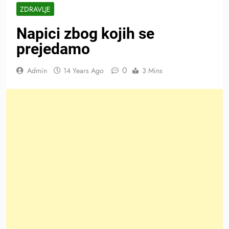
ZDRAVLJE
Napici zbog kojih se
prejedamo
0
Admin
14 Years Ago
3 Mins