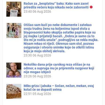
Račun za „besplatnu“ baku: Kako sam zaovi
priredila večeru koju nikada neće zaboraviti
23:40
06 Aug 2026
Otišao sam kući po neke dokumente i zatekao
svoju trudnu ženu na koljenima ispod stola u
blagovaonici kako skuplja ostatke papira koje su
joj majka i prijatelji bacali. „Dobra je samo za to
što mi je rodila unuče“, podrugljivo se rekla majka.
Nisam rekao ni riječi. Okrenuo sam stol, pozvao
osiguranje i otvorio snimke koje će otkriti istinu
koju je moja obitelj skrivala.
23:30
06 Aug 2026
Nekoliko dana prije carskog reza otišao je na
odmor, a supruga mu je pripremila razgovor koji
nije mogao izbjeći
23:26
06 Aug 2026
Miks griza i jabuka – Sočan, nežan, mekan, ovaj
kolač će se dopasti svima
22:51
05 Aug 2026