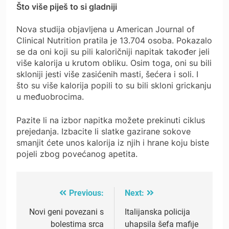
Što više piješ to si gladniji
Nova studija objavljena u American Journal of
Clinical Nutrition pratila je 13.704 osoba. Pokazalo
se da oni koji su pili kaloričniji napitak također jeli
više kalorija u krutom obliku. Osim toga, oni su bili
skloniji jesti više zasićenih masti, šećera i soli. I
što su više kalorija popili to su bili skloni grickanju
u međuobrocima.
Pazite li na izbor napitka možete prekinuti ciklus
prejedanja. Izbacite li slatke gazirane sokove
smanjit ćete unos kalorija iz njih i hrane koju biste
pojeli zbog povećanog apetita.
Previous:
Next:
Post
navigation
Novi geni povezani s
Italijanska policija
bolestima srca
uhapsila šefa mafije