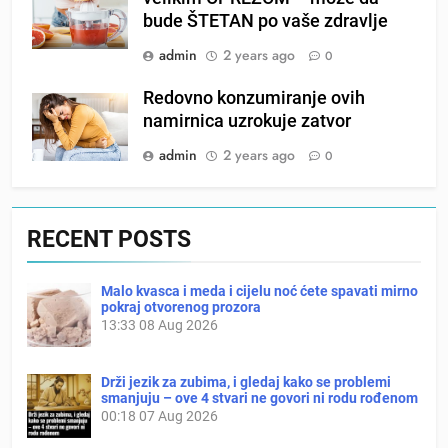
bude ŠTETAN po vaše zdravlje
admin
2 years ago
0
Redovno konzumiranje ovih
namirnica uzrokuje zatvor
admin
2 years ago
0
RECENT POSTS
Malo kvasca i meda i cijelu noć ćete spavati mirno
pokraj otvorenog prozora
13:33
08 Aug 2026
Drži jezik za zubima, i gledaj kako se problemi
smanjuju – ove 4 stvari ne govori ni rodu rođenom
00:18
07 Aug 2026