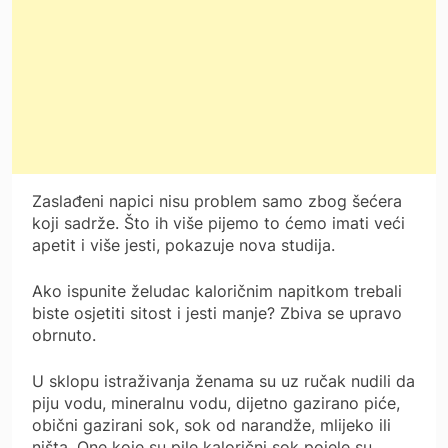
Zaslađeni napici nisu problem samo zbog šećera
koji sadrže. Što ih više pijemo to ćemo imati veći
apetit i više jesti, pokazuje nova studija.
Ako ispunite želudac kaloričnim napitkom trebali
biste osjetiti sitost i jesti manje? Zbiva se upravo
obrnuto.
U sklopu istraživanja ženama su uz ručak nudili da
piju vodu, mineralnu vodu, dijetno gazirano piće,
obični gazirani sok, sok od narandže, mlijeko ili
ništa. One koje su pile kalorični sok pojele su