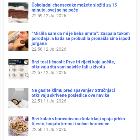
Čokoladni cheesecake možete složiti za 15
minuta, ovaj se ne peče
22:59
12 Jul 2026
“Mislila sam da mi je beba umrla”: Zaspala tokom
porođaja, a kada se probudila pronašla sina ispod
jorgana
22:58
12 Jul 2026
Brzi test ličnosti: Prve tri riječi koje uočite,
otkrivaju šta vam najviše fali u životu
22:57
12 Jul 2026
Ne gasite klimu pred spavanje? Stručnjaci
otkrivaju skrivene posledice ove navike
22:51
11 Jul 2026
Brzi kolač s borovnicama:kolač koji spaja prhko
tijesto, bogatu kremu i sočne borovnice
22:50
11 Jul 2026