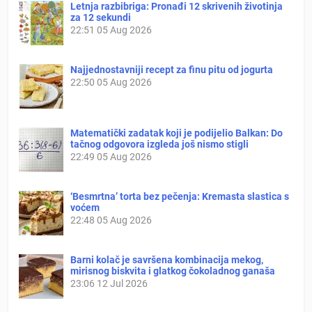
Letnja razbibriga: Pronađi 12 skrivenih životinja
za 12 sekundi
22:51
05 Aug 2026
Najjednostavniji recept za finu pitu od jogurta
22:50
05 Aug 2026
Matematički zadatak koji je podijelio Balkan: Do
tačnog odgovora izgleda još nismo stigli
22:49
05 Aug 2026
‘Besmrtna’ torta bez pečenja: Kremasta slastica s
voćem
22:48
05 Aug 2026
Barni kolač je savršena kombinacija mekog,
mirisnog biskvita i glatkog čokoladnog ganaša
23:06
12 Jul 2026