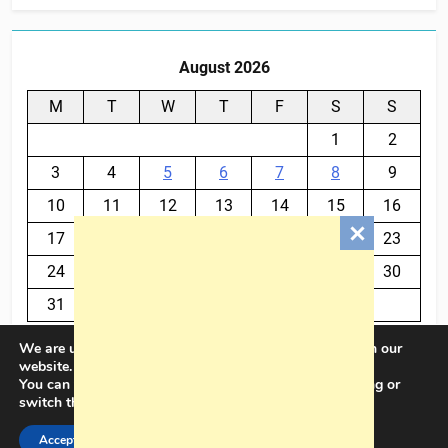
August 2026
M
T
W
T
F
S
S
1
2
3
4
5
6
7
8
9
10
11
12
13
14
15
16
17
18
19
20
21
22
23
24
25
26
27
28
29
30
31
We are using cookies to give you the best experience on our
« Jul
website.
You can find out more about which cookies we are using or
switch them off in
settings
.
BalkanPlus 2024© Powered By
.
BlazeThemes
Accept