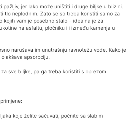
pažljiv, jer lako može uništiti i druge biljke u blizini.
ti tlo neplodnim. Zato se so treba koristiti samo za
do kojih vam je posebno stalo – idealna je za
pukotine na asfaltu, pločniku ili između kamenja u
dnosno narušava im unutrašnju ravnotežu vode. Kako je
to olakšava apsorpciju.
 za sve biljke, pa ga treba koristiti s oprezom.
 primjene:
iljaka koje želite sačuvati, počnite sa slabim