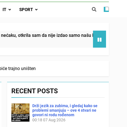
ućnost koju smo joj godinama gradile
 SAM MU POGLEDAO U OČI, ISPUSTIO
IT
SPORT
I REKLI DA JE MRTVA Advertisements
in sin već sutradan oženio ljubavnicom,
 — i da iza bolničkog stakla već čekaju
državna odvjetnica i policija
 nije izdao samo našu kćer, nego je svojim potpisom ukrao bud
iće trajno uništen
RECENT POSTS
Drži jezik za zubima, i gledaj kako se
problemi smanjuju – ove 4 stvari ne
govori ni rodu rođenom
00:18
07 Aug 2026