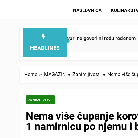
NASLOVNICA
KULINARST
D
 ove 4 stvari ne govori ni rodu rođenom
Onog d
11 Hours
HEADLINES
Home
MAGAZIN
Zanimljivosti
Nema više čup
ZANIMLJIVOSTI
Nema više čupanje koro
1 namirnicu po njemu i b