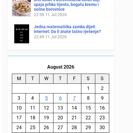
spaja prhko tijesto, bogatu kremu i
sočne borovnice
22:50
11 Jul 2026
Jedna matematička zamka dijeli
internet: Da li znate tačno rješenje?
22:49
11 Jul 2026
August 2026
M
T
W
T
F
S
S
1
2
3
4
5
6
7
8
9
10
11
12
13
14
15
16
17
18
19
20
21
22
23
24
25
26
27
28
29
30