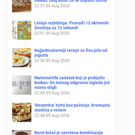
mekan, ovaj kolač će se dopasti svima
22:51
05 Aug 2026
Letnja razbibriga: Pronađi 12 skrivenih
životinja za 12 sekundi
22:51
05 Aug 2026
Najjednostavniji recept za finu pitu od
jogurta
22:50
05 Aug 2026
Matematički zadatak koji je podijelio
Balkan: Do tačnog odgovora izgleda još
nismo stigli
22:49
05 Aug 2026
‘Besmrtna’ torta bez pečenja: Kremasta
slastica s voćem
22:48
05 Aug 2026
Barni kolač je savršena kombinacija