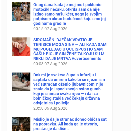
Onog dana kada je moj muž poklonio
motocikl nećaku, otkrila sam da nije
izdao samo našu kćer, nego je svojim
potpisom ukrao budućnost koju smo joj
godinama gradile
00:15
07 Aug 2026
SIROMAŠNI DJEČAK VRATIO JE
TENISICE MOGA SINA — ALI KADA SAM
MU POGLEDAO U OČI, ISPUSTIO SAM
ČAŠU: BIO JE SIN ŽENE ZA KOJU SU MI
REKLI DA JE MRTVA Advertisements
00:08
07 Aug 2026
Dok mi je svekrva čupala infuziju i
šaptala da umrem kako bi se njezin sin
već sutradan oženio ljubavnicom, nije
znala da je ispod zavoja ostao gumb
koji je snimao svaku riječ — i da iza
bolničkog stakla već čekaju državna
odvjetnica i policija
23:58
06 Aug 2026
Mislio je da je stranac doneo običan sat
na popravku. Ali kada ga je otvorio,
prestao je da diše…