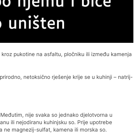
u kroz pukotine na asfaltu, pločniku ili između kamenja
irodno, netoksično rješenje krije se u kuhinji – natrij-
. Međutim, nije svaka so jednako djelotvorna u
ranu ili nejodiranu kuhinjsku so. Prije upotrebe
, a ne magnezij-sulfat, kamena ili morska so.