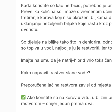
Kada koristite so kao herbicid, potrebno je biti 
Prevelika količina soli može s vremenom učini
tretiranje korova koji nisu okruženi biljkama 
uklanjanje neželjenih biljaka koje rastu kroz 
dvorištu.
So djeluje na biljke tako što ih dehidrira, o
so topiva u vodi, najbolje ju je rastvoriti, jer 
Imajte na umu da je natrij-hlorid vrlo toksičan
Kako napraviti rastvor slane vode?
Preporučena jačina rastvora zavisi od mjesta
Ako koristite so na korov u vrtu, u blizini b
rastvorom – omjer jedan prema dva.