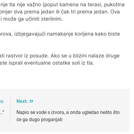
nje tla nije važno (poput kamena na terasi, pukotina
 – omjer dva prema jedan ili čak tri prema jedan. Ova
i može ga učiniti sterilnim.
orova, izbjegavajući namakanje korijena kako biste
ati rastvor iz posude. Ako se u blizini nalaze druge
ste isprali eventualne ostatke soli iz tla.
s:
Next:
.”
Napio se vode s izvora, a onda ugledao nešto što
će ga dugo proganjati