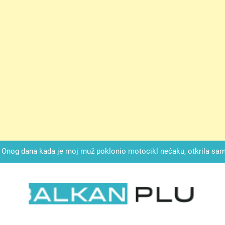
ok mi je svekrva čupala infuziju i šaptala da umrem kako bi se njez
nije znala da je ispod zavoja ostao gumb koji je snimao svaku riječ
Drži jezik za zubima, i gledaj kako se problemi smanjuju –
Onog dana kada je moj muž poklonio motocikl nećaku, otkrila sam 
svojim potpisom ukrao bud
SIROMAŠNI DJEČAK VRATIO JE TENISICE MOGA SINA — ALI KADA
SAM ČAŠU: BIO JE SIN ŽENE ZA KOJU SU M
ok mi je svekrva čupala infuziju i šaptala da umrem kako bi se njez
nije znala da je ispod zavoja ostao gumb koji je snimao svaku riječ
Drži jezik za zubima, i gledaj kako se problemi smanjuju –
LKAN PLUS
Onog dana kada je moj muž poklonio motocikl nećaku, otkrila sam 