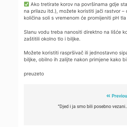
Ako tretirate korov na površinama gdje sta
na prilazu itd.), možete koristiti jači rastvor
količina soli s vremenom će promijeniti pH tla 
Slanu vodu treba nanositi direktno na lišće k
zaštitili okolno tlo i biljke.
Možete koristiti raspršivač ili jednostavno sip
biljke, obilno ih zalijte nakon primjene kako bi
preuzeto
Previou
Post
navigation
“Djed i ja smo bili posebno vezani…