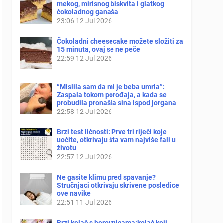
mekog, mirisnog biskvita i glatkog
čokoladnog ganaša
23:06
12 Jul 2026
Čokoladni cheesecake možete složiti za
15 minuta, ovaj se ne peče
22:59
12 Jul 2026
“Mislila sam da mi je beba umrla”:
Zaspala tokom porođaja, a kada se
probudila pronašla sina ispod jorgana
22:58
12 Jul 2026
Brzi test ličnosti: Prve tri riječi koje
uočite, otkrivaju šta vam najviše fali u
životu
22:57
12 Jul 2026
Ne gasite klimu pred spavanje?
Stručnjaci otkrivaju skrivene posledice
ove navike
22:51
11 Jul 2026
Brzi kolač s borovnicama:kolač koji