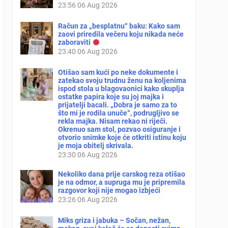
23:56
06 Aug 2026
Račun za „besplatnu“ baku: Kako sam
zaovi priredila večeru koju nikada neće
zaboraviti
23:40
06 Aug 2026
Otišao sam kući po neke dokumente i
zatekao svoju trudnu ženu na koljenima
ispod stola u blagovaonici kako skuplja
ostatke papira koje su joj majka i
prijatelji bacali. „Dobra je samo za to
što mi je rodila unuče“, podrugljivo se
rekla majka. Nisam rekao ni riječi.
Okrenuo sam stol, pozvao osiguranje i
otvorio snimke koje će otkriti istinu koju
je moja obitelj skrivala.
23:30
06 Aug 2026
Nekoliko dana prije carskog reza otišao
je na odmor, a supruga mu je pripremila
razgovor koji nije mogao izbjeći
23:26
06 Aug 2026
Miks griza i jabuka – Sočan, nežan,