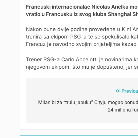
Francuski internacionalac Nicolas Anelka mog
vratio u Francusku iz svog kluba Shanghai 
Nakon pune dvije godine provedene u Kini Anel
trenira sa ekipom PSG-a te se spekulisalo ka
Francuz je navodno svojim prijateljima kaza
Trener PSG-a Carlo Ancelotti je novinarima k
njegovom ekipom, što mu je dopušteno, jer su o
Previou
Post
navigation
Milan bi za “trulu jabuku” Cityju mogao ponudi
24 miliona fun