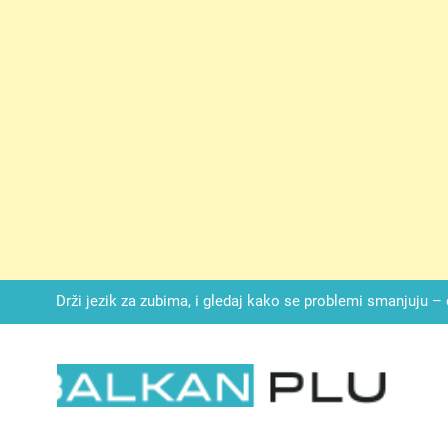
SIROMAŠNI DJEČAK VRATIO JE TENISICE MOGA SINA — ALI KADA
SAM ČAŠU: BIO JE SIN ŽENE ZA KOJU SU M
Malo kvasca i meda i cijelu noć ćete 
Drži jezik za zubima, i gledaj kako se problemi smanjuju –
Onog dana kada je moj muž poklonio motocikl nećaku, otkrila sam 
svojim potpisom ukrao bud
SIROMAŠNI DJEČAK VRATIO JE TENISICE MOGA SINA — ALI KADA
SAM ČAŠU: BIO JE SIN ŽENE ZA KOJU SU M
LKAN PLUS
Malo kvasca i meda i cijelu noć ćete 