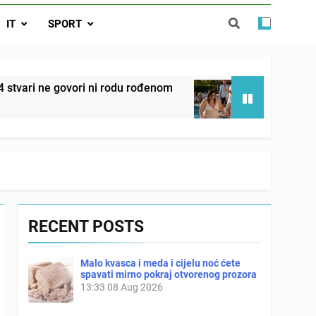
 ove 4 stvari ne govori ni rodu rođenom
IT
SPORT
da nije izdao samo našu kćer, nego je
ućnost koju smo joj godinama gradile
 SAM MU POGLEDAO U OČI, ISPUSTIO
ovori ni rodu rođenom
Onog dana kada je moj m
I REKLI DA JE MRTVA Advertisements
2 Days Ago
RECENT POSTS
Malo kvasca i meda i cijelu noć ćete
spavati mirno pokraj otvorenog prozora
13:33
08 Aug 2026