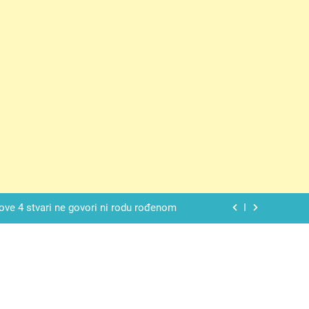
 SAM MU POGLEDAO U OČI, ISPUSTIO
I REKLI DA JE MRTVA Advertisements
spavati mirno pokraj otvorenog prozora
 ove 4 stvari ne govori ni rodu rođenom
da nije izdao samo našu kćer, nego je
ućnost koju smo joj godinama gradile
 SAM MU POGLEDAO U OČI, ISPUSTIO
I REKLI DA JE MRTVA Advertisements
spavati mirno pokraj otvorenog prozora