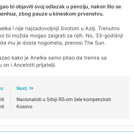
ao bi objaviti svoj odlazak u penziju, nakon što se
Shenhua, zbog pauze u kineskom prvenstvu.
ka i nije najzadovoljniji životom u Aziji. Trenutno
ko bi možda mogao zaigrati za njih. No, 33-godišnji
o da mu je dosta nogometa, prenosi The Sun.
azao kako je Anelka samo pitao da trenira sa
n i Ancelotti prijatelji.
s:
Next:
ti
Nacionalisti u Srbiji RS-om žele kompenzirati
ti
Kosovo