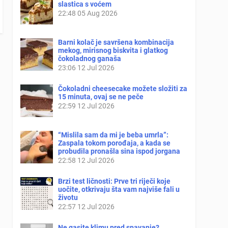
slastica s voćem
22:48
05 Aug 2026
Barni kolač je savršena kombinacija
mekog, mirisnog biskvita i glatkog
čokoladnog ganaša
23:06
12 Jul 2026
Čokoladni cheesecake možete složiti za
15 minuta, ovaj se ne peče
22:59
12 Jul 2026
“Mislila sam da mi je beba umrla”:
Zaspala tokom porođaja, a kada se
probudila pronašla sina ispod jorgana
22:58
12 Jul 2026
Brzi test ličnosti: Prve tri riječi koje
uočite, otkrivaju šta vam najviše fali u
životu
22:57
12 Jul 2026
Ne gasite klimu pred spavanje?