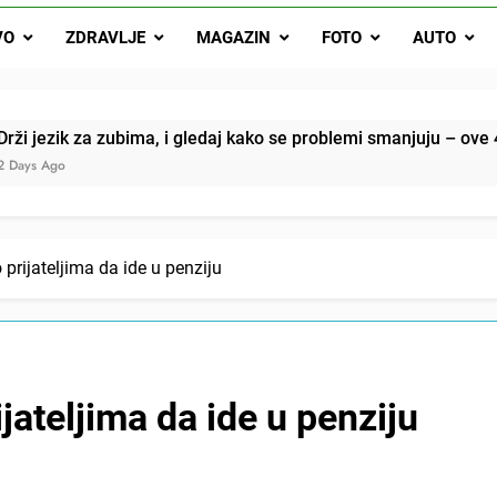
Drži jezik za zubima, i gledaj kako se problemi smanjuju –
VO
ZDRAVLJE
MAGAZIN
FOTO
AUTO
Onog dana kada je moj muž poklonio motocikl nećaku, otkrila sam 
svojim potpisom ukrao bud
SIROMAŠNI DJEČAK VRATIO JE TENISICE MOGA SINA — ALI KADA
zubima, i gledaj kako se problemi smanjuju – ove 4 stvari ne g
SAM ČAŠU: BIO JE SIN ŽENE ZA KOJU SU M
prijateljima da ide u penziju
jateljima da ide u penziju