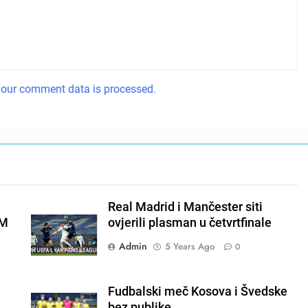
our comment data is processed.
Real Madrid i Mančester siti
EM
ovjerili plasman u četvrtfinale
Admin
5 Years Ago
0
Fudbalski meč Kosova i Švedske
bez publike