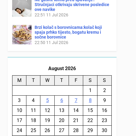
Stručnjaci otkrivaju skrivene posledice
ove navike
22:51
11 Jul 2026
Brzi kolač s borovnicama:kolač koji
spaja prhko tijesto, bogatu kremu i
sočne borovnice
22:50
11 Jul 2026
August 2026
M
T
W
T
F
S
S
1
2
3
4
5
6
7
8
9
10
11
12
13
14
15
16
17
18
19
20
21
22
23
24
25
26
27
28
29
30