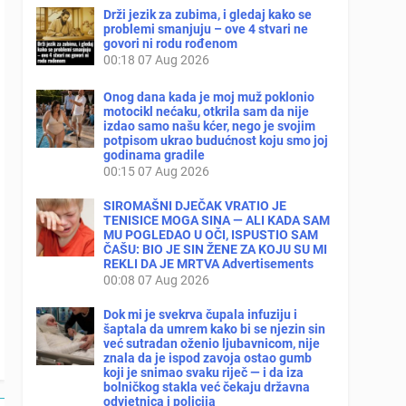
Drži jezik za zubima, i gledaj kako se
problemi smanjuju – ove 4 stvari ne
govori ni rodu rođenom
00:18
07 Aug 2026
Onog dana kada je moj muž poklonio
motocikl nećaku, otkrila sam da nije
izdao samo našu kćer, nego je svojim
potpisom ukrao budućnost koju smo joj
godinama gradile
00:15
07 Aug 2026
SIROMAŠNI DJEČAK VRATIO JE
TENISICE MOGA SINA — ALI KADA SAM
MU POGLEDAO U OČI, ISPUSTIO SAM
ČAŠU: BIO JE SIN ŽENE ZA KOJU SU MI
REKLI DA JE MRTVA Advertisements
00:08
07 Aug 2026
Dok mi je svekrva čupala infuziju i
šaptala da umrem kako bi se njezin sin
već sutradan oženio ljubavnicom, nije
znala da je ispod zavoja ostao gumb
koji je snimao svaku riječ — i da iza
bolničkog stakla već čekaju državna
odvjetnica i policija