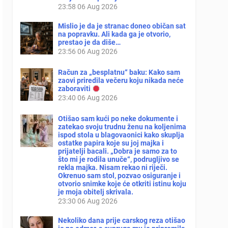
23:58
06 Aug 2026
Mislio je da je stranac doneo običan sat
na popravku. Ali kada ga je otvorio,
prestao je da diše…
23:56
06 Aug 2026
Račun za „besplatnu“ baku: Kako sam
zaovi priredila večeru koju nikada neće
zaboraviti
23:40
06 Aug 2026
Otišao sam kući po neke dokumente i
zatekao svoju trudnu ženu na koljenima
ispod stola u blagovaonici kako skuplja
ostatke papira koje su joj majka i
prijatelji bacali. „Dobra je samo za to
što mi je rodila unuče“, podrugljivo se
rekla majka. Nisam rekao ni riječi.
Okrenuo sam stol, pozvao osiguranje i
otvorio snimke koje će otkriti istinu koju
je moja obitelj skrivala.
23:30
06 Aug 2026
Nekoliko dana prije carskog reza otišao