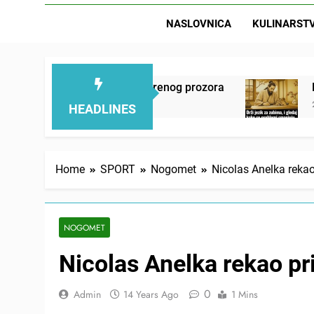
NASLOVNICA
KULINARST
 mirno pokraj otvorenog prozora
Drži jezik za 
2 Days Ago
HEADLINES
Home
SPORT
Nogomet
Nicolas Anelka rekao 
NOGOMET
Nicolas Anelka rekao pri
0
Admin
14 Years Ago
1 Mins