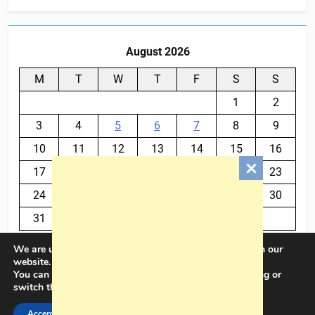
August 2026
M
T
W
T
F
S
S
1
2
3
4
5
6
7
8
9
10
11
12
13
14
15
16
17
18
19
20
21
22
23
24
25
26
27
28
29
30
31
We are using cookies to give you the best experience on our
« Jul
website.
You can find out more about which cookies we are using or
switch them off in
settings
.
BalkanPlus 2024© Powered By
.
BlazeThemes
Accept