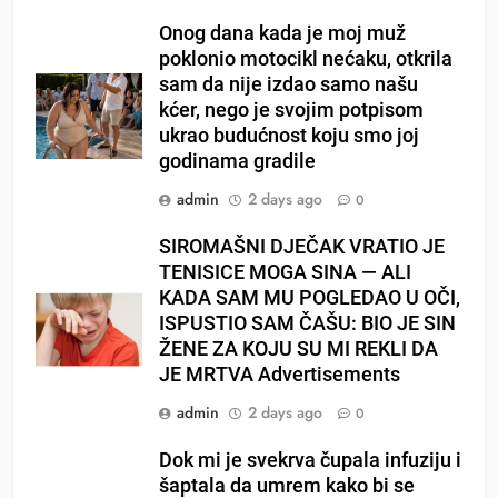
Onog dana kada je moj muž
poklonio motocikl nećaku, otkrila
sam da nije izdao samo našu
kćer, nego je svojim potpisom
ukrao budućnost koju smo joj
godinama gradile
admin
2 days ago
0
SIROMAŠNI DJEČAK VRATIO JE
TENISICE MOGA SINA — ALI
KADA SAM MU POGLEDAO U OČI,
ISPUSTIO SAM ČAŠU: BIO JE SIN
ŽENE ZA KOJU SU MI REKLI DA
JE MRTVA Advertisements
admin
2 days ago
0
Dok mi je svekrva čupala infuziju i
šaptala da umrem kako bi se