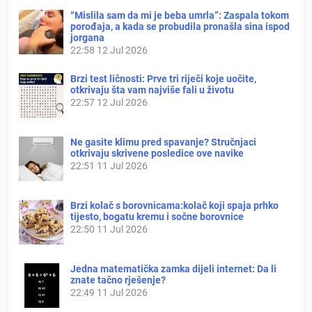
“Mislila sam da mi je beba umrla”: Zaspala tokom
porođaja, a kada se probudila pronašla sina ispod
jorgana
22:58
12 Jul 2026
Brzi test ličnosti: Prve tri riječi koje uočite,
otkrivaju šta vam najviše fali u životu
22:57
12 Jul 2026
Ne gasite klimu pred spavanje? Stručnjaci
otkrivaju skrivene posledice ove navike
22:51
11 Jul 2026
Brzi kolač s borovnicama:kolač koji spaja prhko
tijesto, bogatu kremu i sočne borovnice
22:50
11 Jul 2026
Jedna matematička zamka dijeli internet: Da li
znate tačno rješenje?
22:49
11 Jul 2026