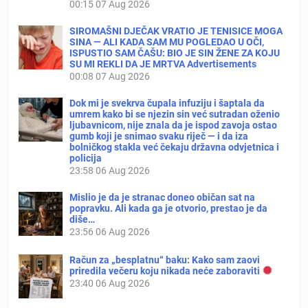
00:15
07 Aug 2026
SIROMAŠNI DJEČAK VRATIO JE TENISICE MOGA
SINA — ALI KADA SAM MU POGLEDAO U OČI,
ISPUSTIO SAM ČAŠU: BIO JE SIN ŽENE ZA KOJU
SU MI REKLI DA JE MRTVA Advertisements
00:08
07 Aug 2026
Dok mi je svekrva čupala infuziju i šaptala da
umrem kako bi se njezin sin već sutradan oženio
ljubavnicom, nije znala da je ispod zavoja ostao
gumb koji je snimao svaku riječ — i da iza
bolničkog stakla već čekaju državna odvjetnica i
policija
23:58
06 Aug 2026
Mislio je da je stranac doneo običan sat na
popravku. Ali kada ga je otvorio, prestao je da
diše…
23:56
06 Aug 2026
Račun za „besplatnu“ baku: Kako sam zaovi
priredila večeru koju nikada neće zaboraviti
23:40
06 Aug 2026