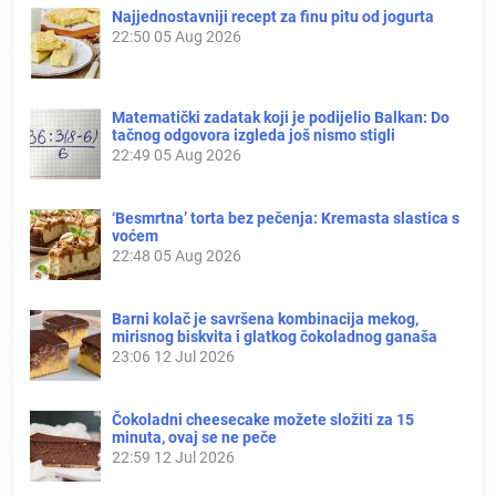
Najjednostavniji recept za finu pitu od jogurta
22:50
05 Aug 2026
Matematički zadatak koji je podijelio Balkan: Do
tačnog odgovora izgleda još nismo stigli
22:49
05 Aug 2026
‘Besmrtna’ torta bez pečenja: Kremasta slastica s
voćem
22:48
05 Aug 2026
Barni kolač je savršena kombinacija mekog,
mirisnog biskvita i glatkog čokoladnog ganaša
23:06
12 Jul 2026
Čokoladni cheesecake možete složiti za 15
minuta, ovaj se ne peče
22:59
12 Jul 2026