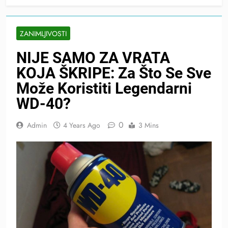
ZANIMLJIVOSTI
NIJE SAMO ZA VRATA
KOJA ŠKRIPE: Za Što Se Sve
Može Koristiti Legendarni
WD-40?
0
Admin
4 Years Ago
3 Mins