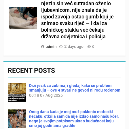
njezin sin već sutradan oženio
ljubavnicom, nije znala da je
ispod zavoja ostao gumb koji je
snimao svaku riječ — i da iza
bolničkog stakla već čekaju
državna odvjetnica i policija
admin
2 days ago
0
RECENT POSTS
Drži jezik za zubima, i gledaj kako se problemi
smanjuju – ove 4 stvari ne govori ni rodu rođenom
00:18
07 Aug 2026
Onog dana kada je moj muž poklonio motocikl
nećaku, otkrila sam da nije izdao samo našu kćer,
nego je svojim potpisom ukrao budućnost koju
smo joj godinama gradile