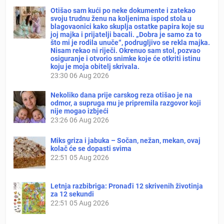
Otišao sam kući po neke dokumente i zatekao
svoju trudnu ženu na koljenima ispod stola u
blagovaonici kako skuplja ostatke papira koje su
joj majka i prijatelji bacali. „Dobra je samo za to
što mi je rodila unuče“, podrugljivo se rekla majka.
Nisam rekao ni riječi. Okrenuo sam stol, pozvao
osiguranje i otvorio snimke koje će otkriti istinu
koju je moja obitelj skrivala.
23:30
06 Aug 2026
Nekoliko dana prije carskog reza otišao je na
odmor, a supruga mu je pripremila razgovor koji
nije mogao izbjeći
23:26
06 Aug 2026
Miks griza i jabuka – Sočan, nežan, mekan, ovaj
kolač će se dopasti svima
22:51
05 Aug 2026
Letnja razbibriga: Pronađi 12 skrivenih životinja
za 12 sekundi
22:51
05 Aug 2026