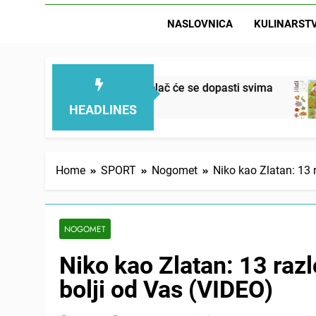
NASLOVNICA
KULINARST
žan, mekan, ovaj kolač će se dopasti svima
Let
23 
HEADLINES
Home
SPORT
Nogomet
Niko kao Zlatan: 13 
NOGOMET
Niko kao Zlatan: 13 razl
bolji od Vas (VIDEO)