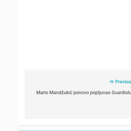
Previou
Post
navigation
Mario Mandžukić ponovo popljuvao Guardiol