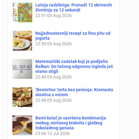
Letnja razbibriga: Pronađi 12 skrivenih
životinja za 12 sekundi
22:51
05 Aug 2026
Najjednostavniji recept za finu pitu od
jogurta
22:50
05 Aug 2026
Matematički zadatak koji je podijelio
Balkan: Do tačnog odgovora izgleda još
nismo stigli
22:49
05 Aug 2026
‘Besmrtna’ torta bez pečenja: Kremasta
slastica s voćem
22:48
05 Aug 2026
Barni kolač je savršena kombinacija
mekog, mirisnog biskvita i glatkog
čokoladnog ganaša
23:06
12 Jul 2026