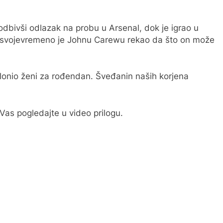
odbivši odlazak na probu u Arsenal, dok je igrao u
, svojevremeno je Johnu Carewu rekao da što on može
klonio ženi za rođendan. Šveđanin naših korjena
 Vas pogledajte u video prilogu.