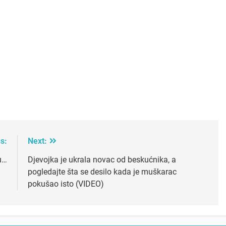
s:
Next:
u…
Djevojka je ukrala novac od beskućnika, a
pogledajte šta se desilo kada je muškarac
pokušao isto (VIDEO)