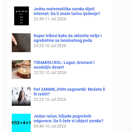
Jedna matematička zamka dijeli
internet: Da li znate tačno rješenje?
22:49
11 Jul 2026
Super trikovi kako da uklonite mrlje i
ogrebotine sa laminatnog poda
23:25
10 Jul 2026
TIRAMISU ROL: Lagan, kremast i
neodoljiv desert
23:23
10 Jul 2026
Pet ZANIMLJIVIH zagonetki: Možete li
ih rešiti?
23:22
10 Jul 2026
Jedan račun, hiljade pogrešnih
odgovora: Da li ćete vi izbjeći zamku?
09:46
10 Jul 2026