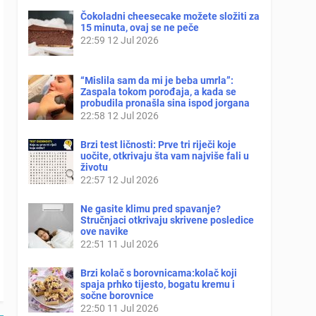
Čokoladni cheesecake možete složiti za
15 minuta, ovaj se ne peče
22:59
12 Jul 2026
“Mislila sam da mi je beba umrla”:
Zaspala tokom porođaja, a kada se
probudila pronašla sina ispod jorgana
22:58
12 Jul 2026
Brzi test ličnosti: Prve tri riječi koje
uočite, otkrivaju šta vam najviše fali u
životu
22:57
12 Jul 2026
Ne gasite klimu pred spavanje?
Stručnjaci otkrivaju skrivene posledice
ove navike
22:51
11 Jul 2026
Brzi kolač s borovnicama:kolač koji
spaja prhko tijesto, bogatu kremu i
sočne borovnice
22:50
11 Jul 2026