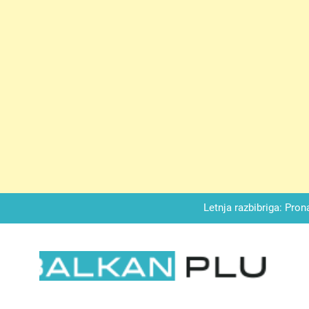
Matematički zadatak koji je podijelio Balkan: Do t
Miks griza i jabuka – Sočan, nežan,
Letnja razbibriga: Pron
Najjedn
Matematički zadatak koji je podijelio Balkan: Do t
LKAN PLUS
Miks griza i jabuka – Sočan, nežan,