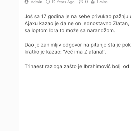
0
Admin
12 Years Ago
1 Mins
Još sa 17 godina je na sebe privukao pažnju 
Ajaxu kazao je da ne on jednostavno Zlatan
sa loptom Ibra to može sa narandžom.
Dao je zanimljiv odgovor na pitanje šta je po
kratko je kazao: ‘Već ima Zlatana!”.
Trinaest razloga zašto je Ibrahimović bolji od