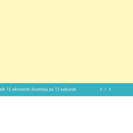
ačnog odgovora izgleda još nismo stigli
 mekan, ovaj kolač će se dopasti svima
ađi 12 skrivenih životinja za 12 sekundi
ostavniji recept za finu pitu od jogurta
ačnog odgovora izgleda još nismo stigli
 mekan, ovaj kolač će se dopasti svima