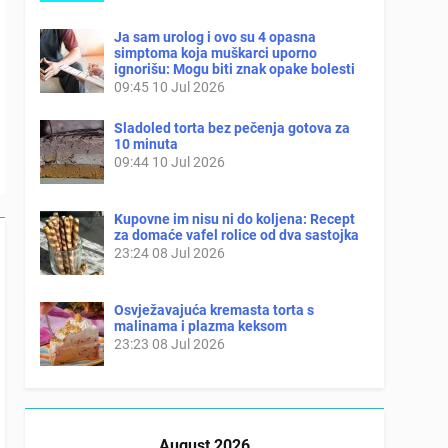
Ja sam urolog i ovo su 4 opasna
simptoma koja muškarci uporno
ignorišu: Mogu biti znak opake bolesti
09:45
10 Jul 2026
Sladoled torta bez pečenja gotova za
10 minuta
09:44
10 Jul 2026
Kupovne im nisu ni do koljena: Recept
za domaće vafel rolice od dva sastojka
23:24
08 Jul 2026
Osvježavajuća kremasta torta s
malinama i plazma keksom
23:23
08 Jul 2026
August 2026