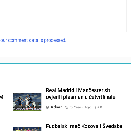
our comment data is processed.
Real Madrid i Mančester siti
EM
ovjerili plasman u četvrtfinale
Admin
5 Years Ago
0
Fudbalski meč Kosova i Švedske