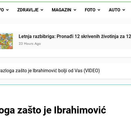
Letnja razbibriga: Pron
VO
ZDRAVLJE
MAGAZIN
FOTO
AUTO
Najjedn
Matematički zadatak koji je podijelio Balkan: Do t
nja razbibriga: Pronađi 12 skrivenih životinja za 12 sekundi
Hours Ago
razloga zašto je Ibrahimović bolji od Vas (VIDEO)
oga zašto je Ibrahimović