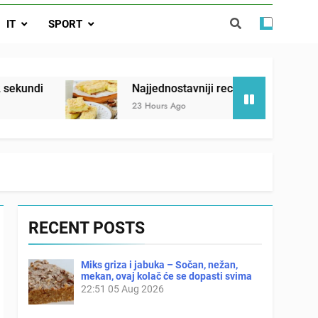
ađi 12 skrivenih životinja za 12 sekundi
IT
SPORT
ostavniji recept za finu pitu od jogurta
ačnog odgovora izgleda još nismo stigli
Najjednostavniji recept za finu pitu od jogurta
23 Hours Ago
RECENT POSTS
Miks griza i jabuka – Sočan, nežan,
mekan, ovaj kolač će se dopasti svima
22:51
05 Aug 2026