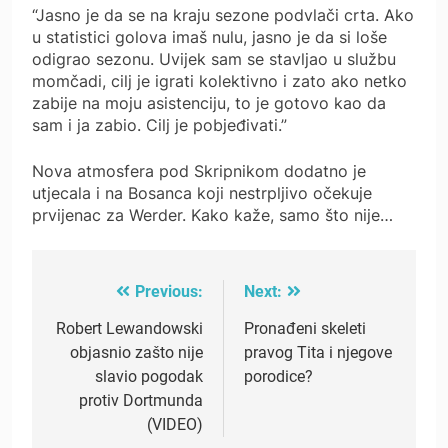
“Jasno je da se na kraju sezone podvlači crta. Ako
u statistici golova imaš nulu, jasno je da si loše
odigrao sezonu. Uvijek sam se stavljao u službu
momčadi, cilj je igrati kolektivno i zato ako netko
zabije na moju asistenciju, to je gotovo kao da
sam i ja zabio. Cilj je pobjeđivati.”
Nova atmosfera pod Skripnikom dodatno je
utjecala i na Bosanca koji nestrpljivo očekuje
prvijenac za Werder. Kako kaže, samo što nije…
Previous:
Next:
Post
navigation
Robert Lewandowski
Pronađeni skeleti
objasnio zašto nije
pravog Tita i njegove
slavio pogodak
porodice?
protiv Dortmunda
(VIDEO)