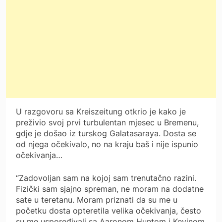
U razgovoru sa Kreiszeitung otkrio je kako je
preživio svoj prvi turbulentan mjesec u Bremenu,
gdje je došao iz turskog Galatasaraya. Dosta se
od njega očekivalo, no na kraju baš i nije ispunio
očekivanja…
“Zadovoljan sam na kojoj sam trenutačno razini.
Fizički sam sjajno spreman, ne moram na dodatne
sate u teretanu. Moram priznati da su me u
početku dosta opteretila velika očekivanja, često
su me uspoređivali sa Aaronom Huntom i Kevinom