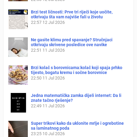
Brzi test ličnosti: Prve tri riječi koje uočite,
otkrivaju šta vam najviše fali u životu
22:57
12 Jul 2026
Ne gasite klimu pred spavanje? Stručnjaci
otkrivaju skrivene posledice ove navike
22:51
11 Jul 2026
Brzi kolač s borovnicama:kolač koji spaja prhko
tijesto, bogatu kremu i sočne borovnice
22:50
11 Jul 2026
Jedna matematička zamka dijeli internet: Da li
znate tačno rješenje?
22:49
11 Jul 2026
Super trikovi kako da uklonite mrlje i ogrebotine
sa laminatnog poda
23:25
10 Jul 2026