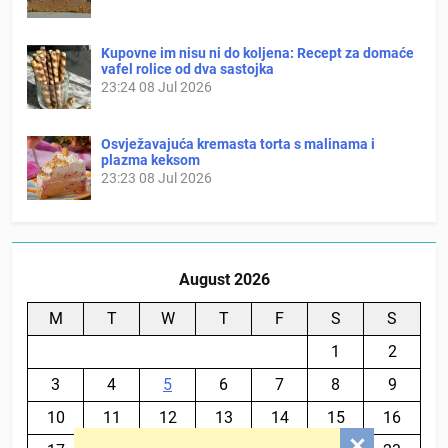
Kupovne im nisu ni do koljena: Recept za domaće
vafel rolice od dva sastojka
23:24
08 Jul 2026
Osvježavajuća kremasta torta s malinama i
plazma keksom
23:23
08 Jul 2026
August 2026
M
T
W
T
F
S
S
1
2
3
4
5
6
7
8
9
10
11
12
13
14
15
16