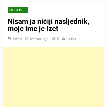
NOGOMET
Nisam ja ničiji nasljednik,
moje ime je Izet
0
Admin
12 Years Ago
4 Mins