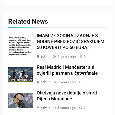
Related News
IMAM 27 GODINA I ZADNJE 3
GODINE PRED BOŽIĆ SPAKUJEM
50 KOVERTI PO 50 EURA…
admin
4 years ago
0
Real Madrid i Mančester siti
ovjerili plasman u četvrtfinale
admin
5 years ago
0
Otkrivaju nove detalje o smrti
Dijega Maradone
admin
5 years ago
0