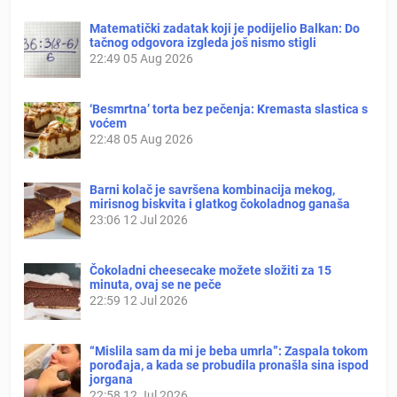
Matematički zadatak koji je podijelio Balkan: Do
tačnog odgovora izgleda još nismo stigli
22:49
05 Aug 2026
‘Besmrtna’ torta bez pečenja: Kremasta slastica s
voćem
22:48
05 Aug 2026
Barni kolač je savršena kombinacija mekog,
mirisnog biskvita i glatkog čokoladnog ganaša
23:06
12 Jul 2026
Čokoladni cheesecake možete složiti za 15
minuta, ovaj se ne peče
22:59
12 Jul 2026
“Mislila sam da mi je beba umrla”: Zaspala tokom
porođaja, a kada se probudila pronašla sina ispod
jorgana
22:58
12 Jul 2026