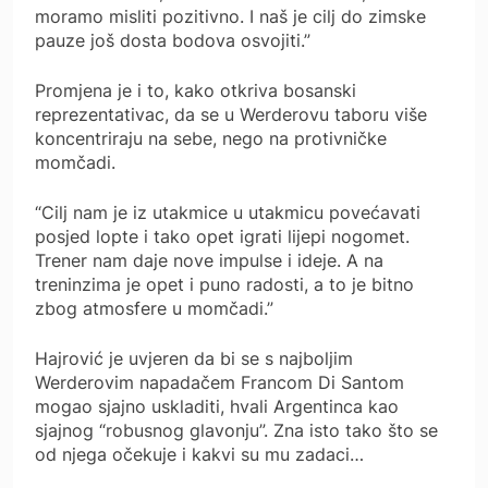
moramo misliti pozitivno. I naš je cilj do zimske
pauze još dosta bodova osvojiti.”
Promjena je i to, kako otkriva bosanski
reprezentativac, da se u Werderovu taboru više
koncentriraju na sebe, nego na protivničke
momčadi.
“Cilj nam je iz utakmice u utakmicu povećavati
posjed lopte i tako opet igrati lijepi nogomet.
Trener nam daje nove impulse i ideje. A na
treninzima je opet i puno radosti, a to je bitno
zbog atmosfere u momčadi.”
Hajrović je uvjeren da bi se s najboljim
Werderovim napadačem Francom Di Santom
mogao sjajno uskladiti, hvali Argentinca kao
sjajnog “robusnog glavonju”. Zna isto tako što se
od njega očekuje i kakvi su mu zadaci…