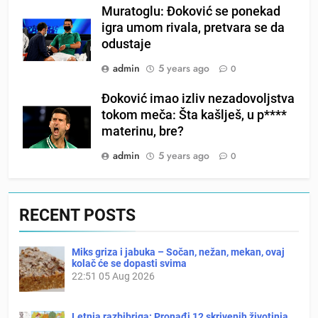
Muratoglu: Đoković se ponekad
igra umom rivala, pretvara se da
odustaje
admin
5 years ago
0
Đoković imao izliv nezadovoljstva
tokom meča: Šta kašlješ, u p****
materinu, bre?
admin
5 years ago
0
RECENT POSTS
Miks griza i jabuka – Sočan, nežan, mekan, ovaj
kolač će se dopasti svima
22:51
05 Aug 2026
Letnja razbibriga: Pronađi 12 skrivenih životinja