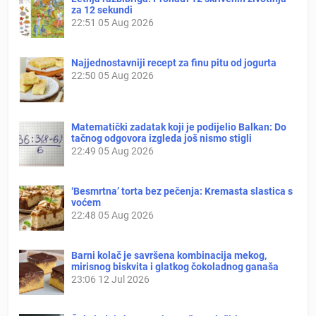
za 12 sekundi
22:51
05 Aug 2026
Najjednostavniji recept za finu pitu od jogurta
22:50
05 Aug 2026
Matematički zadatak koji je podijelio Balkan: Do
tačnog odgovora izgleda još nismo stigli
22:49
05 Aug 2026
‘Besmrtna’ torta bez pečenja: Kremasta slastica s
voćem
22:48
05 Aug 2026
Barni kolač je savršena kombinacija mekog,
mirisnog biskvita i glatkog čokoladnog ganaša
23:06
12 Jul 2026