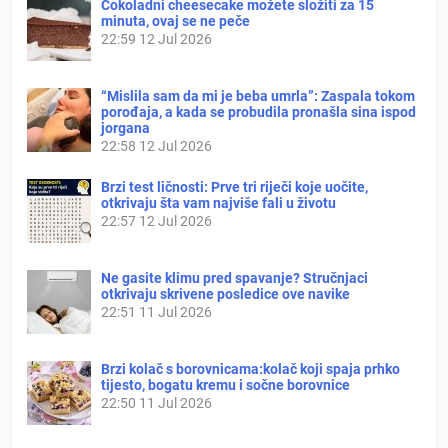
Čokoladni cheesecake možete složiti za 15
minuta, ovaj se ne peče
22:59
12 Jul 2026
“Mislila sam da mi je beba umrla”: Zaspala tokom
porođaja, a kada se probudila pronašla sina ispod
jorgana
22:58
12 Jul 2026
Brzi test ličnosti: Prve tri riječi koje uočite,
otkrivaju šta vam najviše fali u životu
22:57
12 Jul 2026
Ne gasite klimu pred spavanje? Stručnjaci
otkrivaju skrivene posledice ove navike
22:51
11 Jul 2026
Brzi kolač s borovnicama:kolač koji spaja prhko
tijesto, bogatu kremu i sočne borovnice
22:50
11 Jul 2026