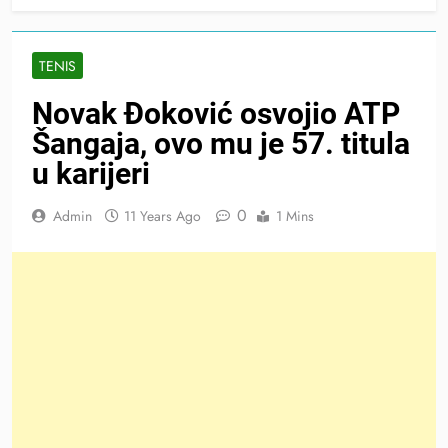
TENIS
Novak Đoković osvojio ATP
Šangaja, ovo mu je 57. titula
u karijeri
0
Admin
11 Years Ago
1 Mins