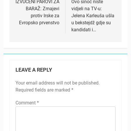
navigation
IZVUČENI PAROVI ZA
Ovo sinoć niste
BARAŽ: Zmajevi
vidjeli na TV-u:
protiv Irske za
Jelena Karleuša ušla
Evropsko prvenstvo
u bekstejdž gdje su
kandidati i…
LEAVE A REPLY
Your email address will not be published.
Required fields are marked
*
Comment
*