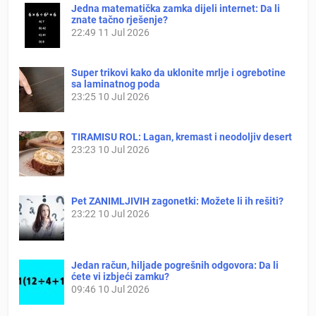
Jedna matematička zamka dijeli internet: Da li
znate tačno rješenje?
22:49
11 Jul 2026
Super trikovi kako da uklonite mrlje i ogrebotine
sa laminatnog poda
23:25
10 Jul 2026
TIRAMISU ROL: Lagan, kremast i neodoljiv desert
23:23
10 Jul 2026
Pet ZANIMLJIVIH zagonetki: Možete li ih rešiti?
23:22
10 Jul 2026
Jedan račun, hiljade pogrešnih odgovora: Da li
ćete vi izbjeći zamku?
09:46
10 Jul 2026