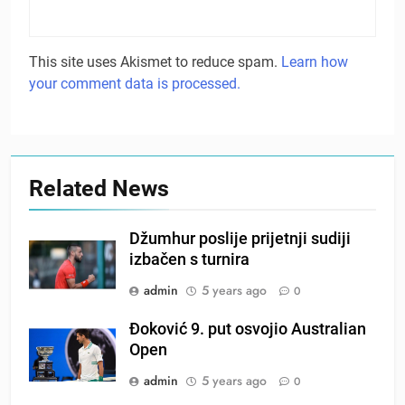
This site uses Akismet to reduce spam.
Learn how
your comment data is processed.
Related News
Džumhur poslije prijetnji sudiji
izbačen s turnira
admin
5 years ago
0
Đoković 9. put osvojio Australian
Open
admin
5 years ago
0