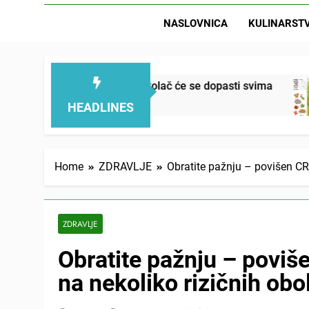
NASLOVNICA
KULINARST
ekan, ovaj kolač će se dopasti svima
Letnja r
11 Hours A
HEADLINES
Home
ZDRAVLJE
Obratite pažnju – povišen CRP
ZDRAVLJE
Obratite pažnju – poviš
na nekoliko rizičnih obo