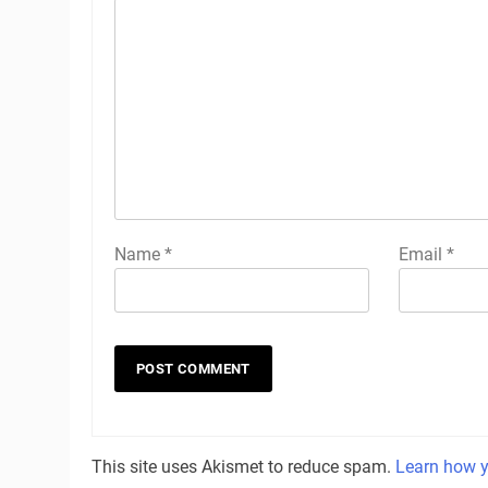
Name
*
Email
*
This site uses Akismet to reduce spam.
Learn how y