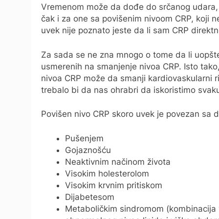
Vremenom može da dođe do srčanog udara, mo
čak i za one sa povišenim nivoom CRP, koji n
uvek nije poznato jeste da li sam CRP direktn
Za sada se ne zna mnogo o tome da li uopš
usmerenih na smanjenje nivoa CRP. Isto tako, 
nivoa CRP može da smanji kardiovaskularni ri
trebalo bi da nas ohrabri da iskoristimo svaku 
Povišen nivo CRP skoro uvek je povezan sa dr
Pušenjem
Gojaznošću
Neaktivnim načinom života
Visokim holesterolom
Visokim krvnim pritiskom
Dijabetesom
Metaboličkim sindromom (kombinacija vi