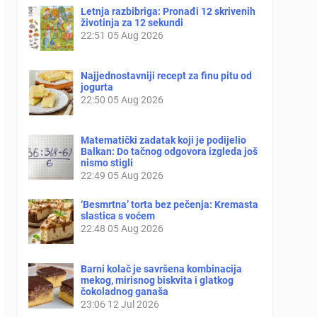
Letnja razbibriga: Pronađi 12 skrivenih
životinja za 12 sekundi
22:51
05 Aug 2026
Najjednostavniji recept za finu pitu od
jogurta
22:50
05 Aug 2026
Matematički zadatak koji je podijelio
Balkan: Do tačnog odgovora izgleda još
nismo stigli
22:49
05 Aug 2026
‘Besmrtna’ torta bez pečenja: Kremasta
slastica s voćem
22:48
05 Aug 2026
Barni kolač je savršena kombinacija
mekog, mirisnog biskvita i glatkog
čokoladnog ganaša
23:06
12 Jul 2026