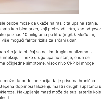
rasle osobe može da ukaže na različita upalna stanja,
znata kao biomarker, koji proizvodi jetra, kao odgovor
ko je iznad 10 miligrama po litru (mg/L). Međutim,
 više mogući faktor rizika za srčani udar.
, kao što je to običaj sa nekim drugim analizama. U
 infekciju ili neko drugo upalno stanje, onda se
nema očigledne simptome, visok nivo CRP bi mnoge
o može da bude indikacija da je prisutna hronična
tepena doprinosi taloženju masti i drugih supstanci u
skleroza. Nakupljanje masti može da suzi arterije koje
lesti.