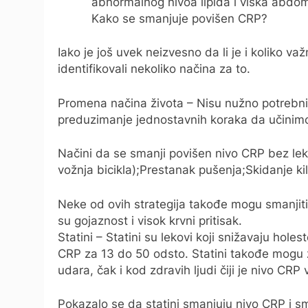
abnormalnog nivoa lipida i viška abdom
Kako se smanjuje povišen CRP?
Iako je još uvek neizvesno da li je i koliko va
identifikovali nekoliko načina za to.
Promena načina života – Nisu nužno potrebni l
preduzimanje jednostavnih koraka da učinimo
Načini da se smanji povišen nivo CRP bez lek
vožnja bicikla);Prestanak pušenja;Skidanje k
Neke od ovih strategija takođe mogu smanjiti 
su gojaznost i visok krvni pritisak.
Statini – Statini su lekovi koji snižavaju hol
CRP za 13 do 50 odsto. Statini takođe mogu 
udara, čak i kod zdravih ljudi čiji je nivo CRP v
Pokazalo se da statini smanjuju nivo CRP i 