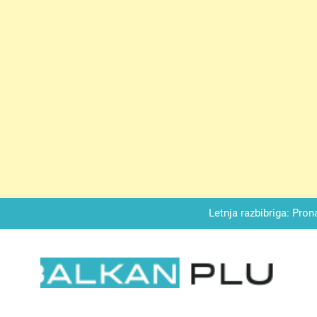
Matematički zadatak koji je podijelio Balkan: Do t
Miks griza i jabuka – Sočan, nežan,
Letnja razbibriga: Pron
Najjedn
Matematički zadatak koji je podijelio Balkan: Do t
LKAN PLUS
Miks griza i jabuka – Sočan, nežan,