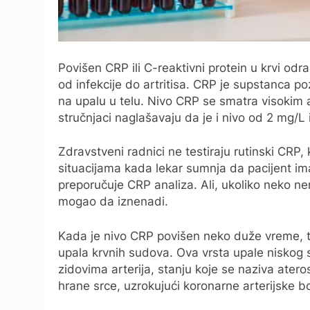
Povišen CRP ili C-reaktivni protein u krvi od
od infekcije do artritisa. CRP je supstanca po
na upalu u telu. Nivo CRP se smatra visokim a
stručnjaci naglašavaju da je i nivo od 2 mg/L i
Zdravstveni radnici ne testiraju rutinski CRP
situacijama kada lekar sumnja da pacijent ima
preporučuje CRP analiza. Ali, ukoliko neko 
mogao da iznenadi.
Kada je nivo CRP povišen neko duže vreme, t
upala krvnih sudova. Ova vrsta upale niskog s
zidovima arterija, stanju koje se naziva atero
hrane srce, uzrokujući koronarne arterijske bo