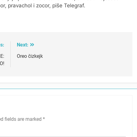
or, pravachol i zocor, piše Telegraf.
s:
Next:
E:
Oreo čizkejk
O!
ed fields are marked
*