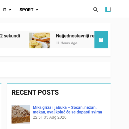
ađi 12 skrivenih životinja za 12 sekundi
IT
SPORT
ostavniji recept za finu pitu od jogurta
ačnog odgovora izgleda još nismo stigli
Najjednostavniji recept za finu pitu od jogurta
11 Hours Ago
RECENT POSTS
Miks griza i jabuka – Sočan, nežan,
mekan, ovaj kolač će se dopasti svima
22:51
05 Aug 2026