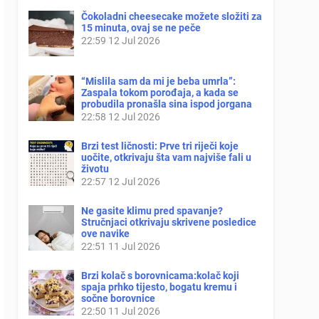
Čokoladni cheesecake možete složiti za
15 minuta, ovaj se ne peče
22:59
12 Jul 2026
“Mislila sam da mi je beba umrla”:
Zaspala tokom porođaja, a kada se
probudila pronašla sina ispod jorgana
22:58
12 Jul 2026
Brzi test ličnosti: Prve tri riječi koje
uočite, otkrivaju šta vam najviše fali u
životu
22:57
12 Jul 2026
Ne gasite klimu pred spavanje?
Stručnjaci otkrivaju skrivene posledice
ove navike
22:51
11 Jul 2026
Brzi kolač s borovnicama:kolač koji
spaja prhko tijesto, bogatu kremu i
sočne borovnice
22:50
11 Jul 2026