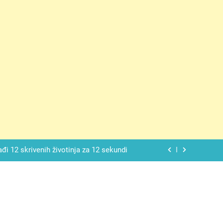
ačnog odgovora izgleda još nismo stigli
 mekan, ovaj kolač će se dopasti svima
ađi 12 skrivenih životinja za 12 sekundi
ostavniji recept za finu pitu od jogurta
ačnog odgovora izgleda još nismo stigli
 mekan, ovaj kolač će se dopasti svima