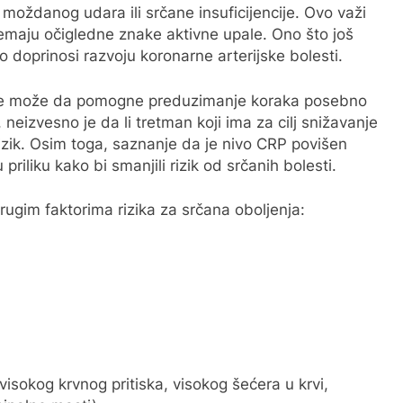
ždanog udara ili srčane insuficijencije. Ovo važi
emaju očigledne znake aktivne upale. Ono što još
o doprinosi razvoju koronarne arterijske bolesti.
te može da pomogne preduzimanje koraka posebno
neizvesno je da li tretman koji ima za cilj snižavanje
zik. Osim toga, saznanje da je nivo CRP povišen
priliku kako bi smanjili rizik od srčanih bolesti.
ugim faktorima rizika za srčana oboljenja:
sokog krvnog pritiska, visokog šećera u krvi,