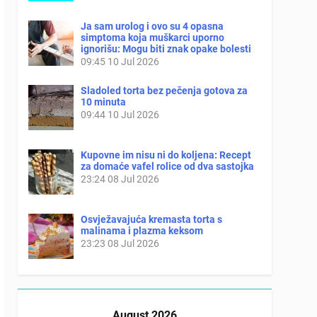
Ja sam urolog i ovo su 4 opasna
simptoma koja muškarci uporno
ignorišu: Mogu biti znak opake bolesti
09:45
10 Jul 2026
Sladoled torta bez pečenja gotova za
10 minuta
09:44
10 Jul 2026
Kupovne im nisu ni do koljena: Recept
za domaće vafel rolice od dva sastojka
23:24
08 Jul 2026
Osvježavajuća kremasta torta s
malinama i plazma keksom
23:23
08 Jul 2026
August 2026