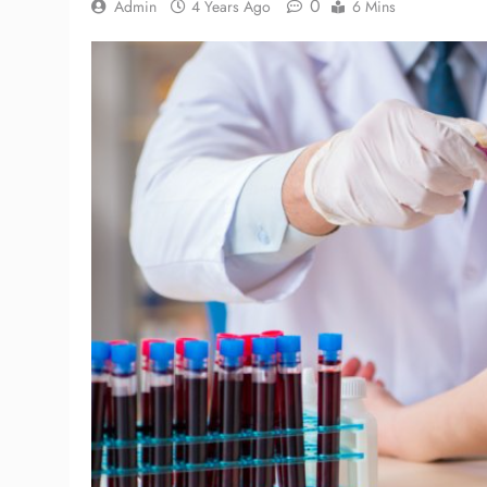
0
Admin
4 Years Ago
6 Mins