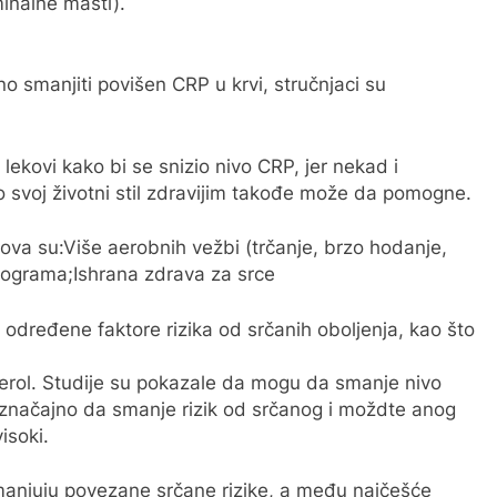
inalne masti).
žno smanjiti povišen CRP u krvi, stručnjaci su
ekovi kako bi se snizio nivo CRP, jer nekad i
 svoj životni stil zdravijim takođe može da pomogne.
ova su:Više aerobnih vežbi (trčanje, brzo hodanje,
ilograma;Ishrana zdrava za srce
određene faktore rizika od srčanih oboljenja, kao što
esterol. Studije su pokazale da mogu da smanje nivo
značajno da smanje rizik od srčanog i moždte anog
isoki.
smanjuju povezane srčane rizike, a među najčešće