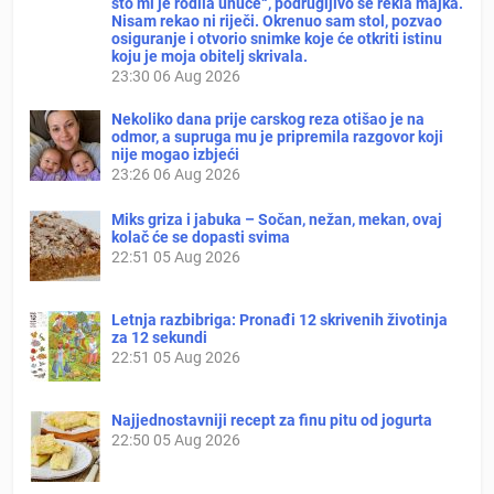
što mi je rodila unuče“, podrugljivo se rekla majka.
Nisam rekao ni riječi. Okrenuo sam stol, pozvao
osiguranje i otvorio snimke koje će otkriti istinu
koju je moja obitelj skrivala.
23:30
06 Aug 2026
Nekoliko dana prije carskog reza otišao je na
odmor, a supruga mu je pripremila razgovor koji
nije mogao izbjeći
23:26
06 Aug 2026
Miks griza i jabuka – Sočan, nežan, mekan, ovaj
kolač će se dopasti svima
22:51
05 Aug 2026
Letnja razbibriga: Pronađi 12 skrivenih životinja
za 12 sekundi
22:51
05 Aug 2026
Najjednostavniji recept za finu pitu od jogurta
22:50
05 Aug 2026