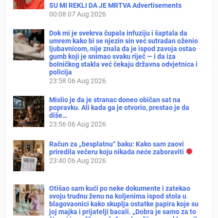
SU MI REKLI DA JE MRTVA Advertisements
00:08
07 Aug 2026
Dok mi je svekrva čupala infuziju i šaptala da
umrem kako bi se njezin sin već sutradan oženio
ljubavnicom, nije znala da je ispod zavoja ostao
gumb koji je snimao svaku riječ — i da iza
bolničkog stakla već čekaju državna odvjetnica i
policija
23:58
06 Aug 2026
Mislio je da je stranac doneo običan sat na
popravku. Ali kada ga je otvorio, prestao je da
diše…
23:56
06 Aug 2026
Račun za „besplatnu“ baku: Kako sam zaovi
priredila večeru koju nikada neće zaboraviti
23:40
06 Aug 2026
Otišao sam kući po neke dokumente i zatekao
svoju trudnu ženu na koljenima ispod stola u
blagovaonici kako skuplja ostatke papira koje su
joj majka i prijatelji bacali. „Dobra je samo za to