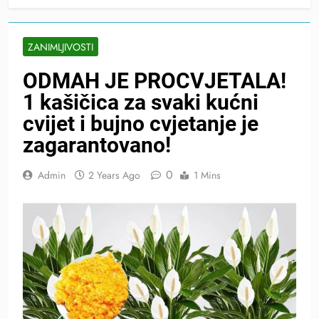
ZANIMLJIVOSTI
ODMAH JE PROCVJETALA!
1 kašičica za svaki kućni
cvijet i bujno cvjetanje je
zagarantovano!
0
Admin
2 Years Ago
1 Mins