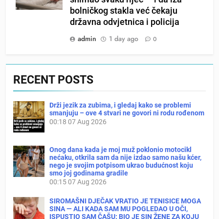
bolničkog stakla već čekaju
državna odvjetnica i policija
admin
1 day ago
0
RECENT POSTS
Drži jezik za zubima, i gledaj kako se problemi
smanjuju – ove 4 stvari ne govori ni rodu rođenom
00:18
07 Aug 2026
Onog dana kada je moj muž poklonio motocikl
nećaku, otkrila sam da nije izdao samo našu kćer,
nego je svojim potpisom ukrao budućnost koju
smo joj godinama gradile
00:15
07 Aug 2026
SIROMAŠNI DJEČAK VRATIO JE TENISICE MOGA
SINA — ALI KADA SAM MU POGLEDAO U OČI,
ISPUSTIO SAM ČAŠU: BIO JE SIN ŽENE ZA KOJU