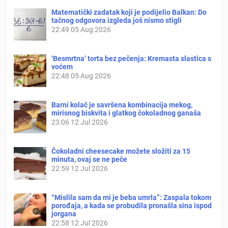
Matematički zadatak koji je podijelio Balkan: Do
tačnog odgovora izgleda još nismo stigli
22:49
05 Aug 2026
‘Besmrtna’ torta bez pečenja: Kremasta slastica s
voćem
22:48
05 Aug 2026
Barni kolač je savršena kombinacija mekog,
mirisnog biskvita i glatkog čokoladnog ganaša
23:06
12 Jul 2026
Čokoladni cheesecake možete složiti za 15
minuta, ovaj se ne peče
22:59
12 Jul 2026
“Mislila sam da mi je beba umrla”: Zaspala tokom
porođaja, a kada se probudila pronašla sina ispod
jorgana
22:58
12 Jul 2026