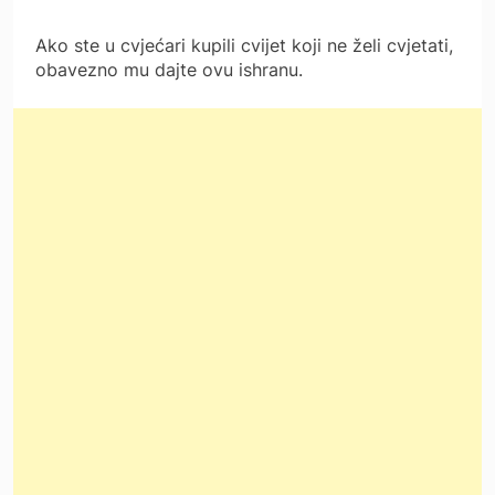
Ako ste u cvjećari kupili cvijet koji ne želi cvjetati,
obavezno mu dajte ovu ishranu.