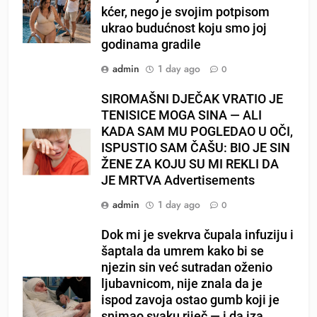
kćer, nego je svojim potpisom
ukrao budućnost koju smo joj
godinama gradile
admin
1 day ago
0
SIROMAŠNI DJEČAK VRATIO JE
TENISICE MOGA SINA — ALI
KADA SAM MU POGLEDAO U OČI,
ISPUSTIO SAM ČAŠU: BIO JE SIN
ŽENE ZA KOJU SU MI REKLI DA
JE MRTVA Advertisements
admin
1 day ago
0
Dok mi je svekrva čupala infuziju i
šaptala da umrem kako bi se
njezin sin već sutradan oženio
ljubavnicom, nije znala da je
ispod zavoja ostao gumb koji je
snimao svaku riječ — i da iza