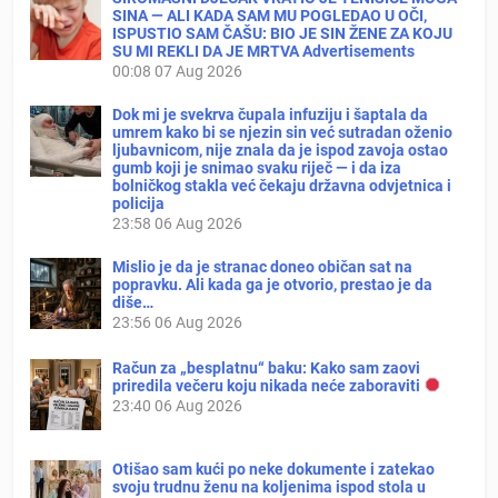
SINA — ALI KADA SAM MU POGLEDAO U OČI,
ISPUSTIO SAM ČAŠU: BIO JE SIN ŽENE ZA KOJU
SU MI REKLI DA JE MRTVA Advertisements
00:08
07 Aug 2026
Dok mi je svekrva čupala infuziju i šaptala da
umrem kako bi se njezin sin već sutradan oženio
ljubavnicom, nije znala da je ispod zavoja ostao
gumb koji je snimao svaku riječ — i da iza
bolničkog stakla već čekaju državna odvjetnica i
policija
23:58
06 Aug 2026
Mislio je da je stranac doneo običan sat na
popravku. Ali kada ga je otvorio, prestao je da
diše…
23:56
06 Aug 2026
Račun za „besplatnu“ baku: Kako sam zaovi
priredila večeru koju nikada neće zaboraviti
23:40
06 Aug 2026
Otišao sam kući po neke dokumente i zatekao
svoju trudnu ženu na koljenima ispod stola u