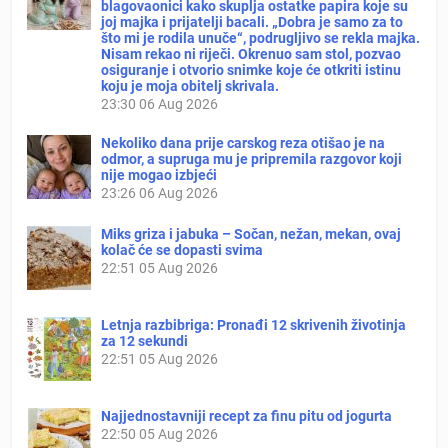
blagovaonici kako skuplja ostatke papira koje su
joj majka i prijatelji bacali. „Dobra je samo za to
što mi je rodila unuče“, podrugljivo se rekla majka.
Nisam rekao ni riječi. Okrenuo sam stol, pozvao
osiguranje i otvorio snimke koje će otkriti istinu
koju je moja obitelj skrivala.
23:30
06 Aug 2026
Nekoliko dana prije carskog reza otišao je na
odmor, a supruga mu je pripremila razgovor koji
nije mogao izbjeći
23:26
06 Aug 2026
Miks griza i jabuka – Sočan, nežan, mekan, ovaj
kolač će se dopasti svima
22:51
05 Aug 2026
Letnja razbibriga: Pronađi 12 skrivenih životinja
za 12 sekundi
22:51
05 Aug 2026
Najjednostavniji recept za finu pitu od jogurta
22:50
05 Aug 2026