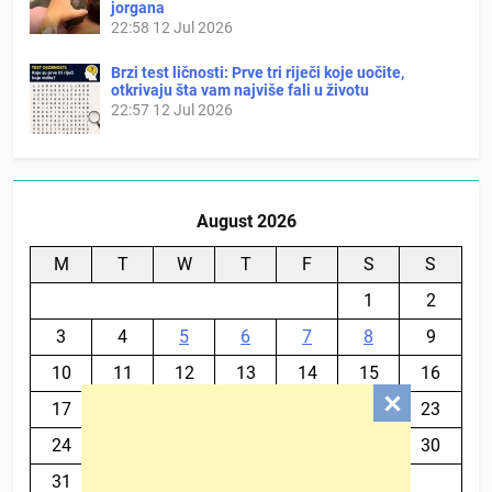
jorgana
22:58
12 Jul 2026
Brzi test ličnosti: Prve tri riječi koje uočite,
otkrivaju šta vam najviše fali u životu
22:57
12 Jul 2026
August 2026
M
T
W
T
F
S
S
1
2
3
4
5
6
7
8
9
10
11
12
13
14
15
16
17
18
19
20
21
22
23
24
25
26
27
28
29
30
31