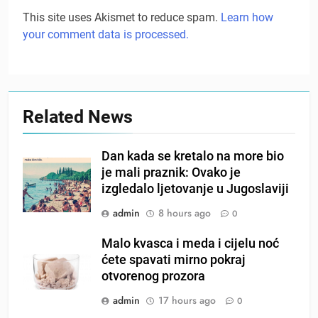
This site uses Akismet to reduce spam.
Learn how
your comment data is processed.
Related News
Dan kada se kretalo na more bio
je mali praznik: Ovako je
izgledalo ljetovanje u Jugoslaviji
admin
8 hours ago
0
Malo kvasca i meda i cijelu noć
ćete spavati mirno pokraj
otvorenog prozora
admin
17 hours ago
0