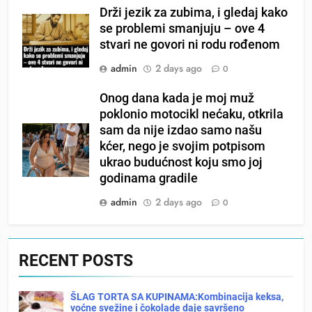
Drži jezik za zubima, i gledaj kako
se problemi smanjuju – ove 4
stvari ne govori ni rodu rođenom
admin
2 days ago
0
Onog dana kada je moj muž
poklonio motocikl nećaku, otkrila
sam da nije izdao samo našu
kćer, nego je svojim potpisom
ukrao budućnost koju smo joj
godinama gradile
admin
2 days ago
0
RECENT POSTS
ŠLAG TORTA SA KUPINAMA:Kombinacija keksa,
voćne svežine i čokolade daje savršeno