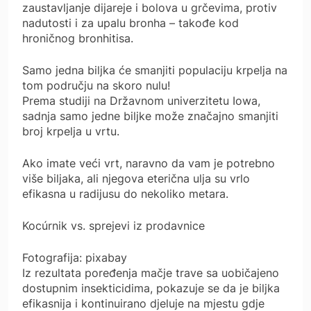
zaustavljanje dijareje i bolova u grčevima, protiv
nadutosti i za upalu bronha – takođe kod
hroničnog bronhitisa.
Samo jedna biljka će smanjiti populaciju krpelja na
tom području na skoro nulu!
Prema studiji na Državnom univerzitetu Iowa,
sadnja samo jedne biljke može značajno smanjiti
broj krpelja u vrtu.
Ako imate veći vrt, naravno da vam je potrebno
više biljaka, ali njegova eterična ulja su vrlo
efikasna u radijusu do nekoliko metara.
Kocúrnik vs. sprejevi iz prodavnice
Fotografija: pixabay
Iz rezultata poređenja mačje trave sa uobičajeno
dostupnim insekticidima, pokazuje se da je biljka
efikasnija i kontinuirano djeluje na mjestu gdje