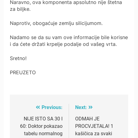
Naravno, ova komponenta apsolutno nije štetna
za biljke.
Naprotiv, obogaćuje zemlju silicijumom.
Nadamo se da su vam ove informacije bile korisne
i da ćete držati krpelje podalje od vašeg vrta.
Sretno!
PREUZETO
Previous:
Next:
Post
navigation
NIJE ISTO SA 30 I
ODMAH JE
60: Doktor pokazao
PROCVJETALA! 1
tabelu normalnog
kašičica za svaki