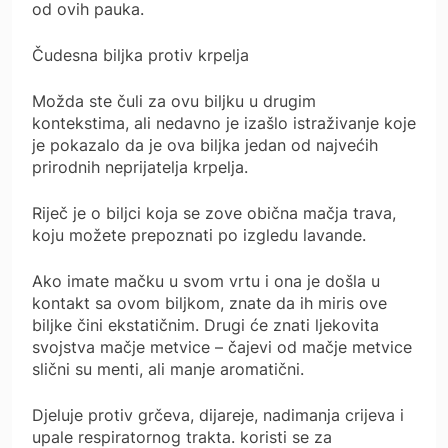
od ovih pauka.
Čudesna biljka protiv krpelja
Možda ste čuli za ovu biljku u drugim
kontekstima, ali nedavno je izašlo istraživanje koje
je pokazalo da je ova biljka jedan od najvećih
prirodnih neprijatelja krpelja.
Riječ je o biljci koja se zove obična mačja trava,
koju možete prepoznati po izgledu lavande.
Ako imate mačku u svom vrtu i ona je došla u
kontakt sa ovom biljkom, znate da ih miris ove
biljke čini ekstatičnim. Drugi će znati ljekovita
svojstva mačje metvice – čajevi od mačje metvice
slični su menti, ali manje aromatični.
Djeluje protiv grčeva, dijareje, nadimanja crijeva i
upale respiratornog trakta. koristi se za