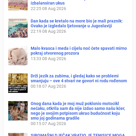
izbalansiran ukus
22:25
08 Aug 2026
Dan kada se kretalo na more bio je mali praznik:
Ovako je izgledalo ljetovanje u Jugoslaviji
22:19
08 Aug 2026
Malo kvasca i meda i cijelu noć ćete spavati mirno
pokraj otvorenog prozora
13:33
08 Aug 2026
Drži jezik za zubima, i gledaj kako se problemi
smanjuju – ove 4 stvari ne govori ni rodu rođenom
00:18
07 Aug 2026
Onog dana kada je moj muž poklonio motocikl
nećaku, otkrila sam da nije izdao samo našu kćer,
nego je svojim potpisom ukrao budućnost koju
smo joj godinama gradile
00:15
07 Aug 2026
SIROMAŠNI DJEČAK VRATIO JE TENISICE MOGA