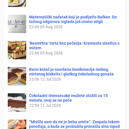
Matematički zadatak koji je podijelio Balkan: Do
tačnog odgovora izgleda još nismo stigli
22:49
05 Aug 2026
‘Besmrtna’ torta bez pečenja: Kremasta slastica s
voćem
22:48
05 Aug 2026
Barni kolač je savršena kombinacija mekog,
mirisnog biskvita i glatkog čokoladnog ganaša
23:06
12 Jul 2026
Čokoladni cheesecake možete složiti za 15
minuta, ovaj se ne peče
22:59
12 Jul 2026
“Mislila sam da mi je beba umrla”: Zaspala tokom
porođaja, a kada se probudila pronašla sina ispod