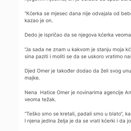
“Kćerka se mjesec dana nije odvajala od bebe
kazao je on.
Dedo je ispričao da se njegova kćerka veoma 
“Ja sada ne znam u kakvom je stanju moja kćer
sina paziti i moliti se da se uskoro vratimo n
Djed Omer je također dodao da želi svog un
majke.
Nena Hatice Omer je novinarima agencije Anado
veoma težak.
“Teško smo se kretali, padali smo u blato“, ka
I njena jedina želja je da se vrati kćerki i da