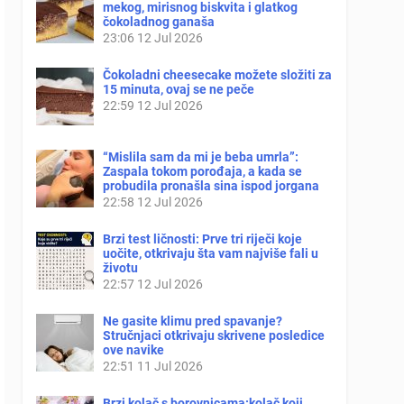
mekog, mirisnog biskvita i glatkog
čokoladnog ganaša
23:06
12 Jul 2026
Čokoladni cheesecake možete složiti za
15 minuta, ovaj se ne peče
22:59
12 Jul 2026
“Mislila sam da mi je beba umrla”:
Zaspala tokom porođaja, a kada se
probudila pronašla sina ispod jorgana
22:58
12 Jul 2026
Brzi test ličnosti: Prve tri riječi koje
uočite, otkrivaju šta vam najviše fali u
životu
22:57
12 Jul 2026
Ne gasite klimu pred spavanje?
Stručnjaci otkrivaju skrivene posledice
ove navike
22:51
11 Jul 2026
Brzi kolač s borovnicama:kolač koji