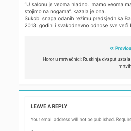
“U salonu je veoma hladno. Imamo veoma mal
stojimo na nogama“, kazala je ona.
Sukobi snaga odanih režimu predsjednika Bash
2013. godini i svakodnevno odnose sve veći br
Previou
Post
navigation
Horor u mrtvačnici: Ruskinja dvaput ustala 
mrtvih
LEAVE A REPLY
Your email address will not be published.
Requir