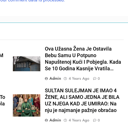
Ova Užasna Žena Je Ostavila
EM
Bebu Samu U Potpuno
Napuštenoj Kući I Pobjegla. Kada
Se 10 Godina Kasnije Vratila…
Admin
4 Years Ago
0
E
SULTAN SULEJMAN JE IMAO 4
To
ŽENE, ALI SAMO JEDNA JE BILA
ola
UZ NJEGA KAD JE UMIRAO: Na
nju je najmanje pažnje obraćao
Admin
4 Years Ago
0