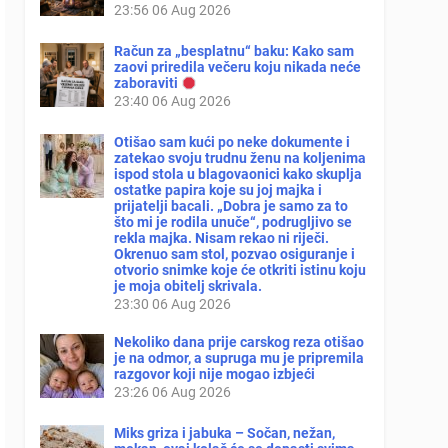
23:56
06 Aug 2026
Račun za „besplatnu“ baku: Kako sam
zaovi priredila večeru koju nikada neće
zaboraviti
23:40
06 Aug 2026
Otišao sam kući po neke dokumente i
zatekao svoju trudnu ženu na koljenima
ispod stola u blagovaonici kako skuplja
ostatke papira koje su joj majka i
prijatelji bacali. „Dobra je samo za to
što mi je rodila unuče“, podrugljivo se
rekla majka. Nisam rekao ni riječi.
Okrenuo sam stol, pozvao osiguranje i
otvorio snimke koje će otkriti istinu koju
je moja obitelj skrivala.
23:30
06 Aug 2026
Nekoliko dana prije carskog reza otišao
je na odmor, a supruga mu je pripremila
razgovor koji nije mogao izbjeći
23:26
06 Aug 2026
Miks griza i jabuka – Sočan, nežan,