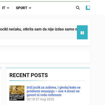
da nije izdao samo našu kćer, nego je
IT
SPORT
ućnost koju smo joj godinama gradile
 SAM MU POGLEDAO U OČI, ISPUSTIO
I REKLI DA JE MRTVA Advertisements
in sin već sutradan oženio ljubavnicom,
tkrila sam da nije izdao samo našu kćer, nego je svojim potpi
 — i da iza bolničkog stakla već čekaju
državna odvjetnica i policija
RECENT POSTS
Drži jezik za zubima, i gledaj kako se
problemi smanjuju – ove 4 stvari ne
govori ni rodu rođenom
00:18
07 Aug 2026