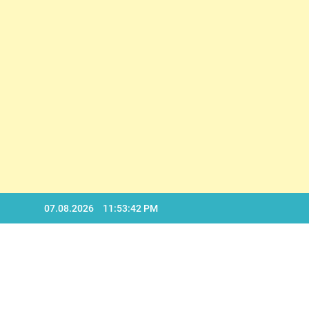
D
Skip
07.08.2026
11:53:43 PM
to
content
D
BA