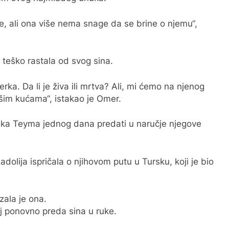
, ali ona više nema snage da se brine o njemu“,
teško rastala od svog sina.
ka. Da li je živa ili mrtva? Ali, mi ćemo na njenog
ašim kućama“, istakao je Omer.
uka Teyma jednog dana predati u naručje njegove
lija ispričala o njihovom putu u Tursku, koji je bio
zala je ona.
 joj ponovno preda sina u ruke.