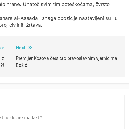
o hrane. Unatoč svim tim poteškoćama, čvrsto
ara al-Assada i snaga opozicije nastavljeni su i u
oj civilnih žrtava.
s:
Next:
iz
Premijer Kosova čestitao pravoslavnim vjernicima
?!
Božić
ed fields are marked
*