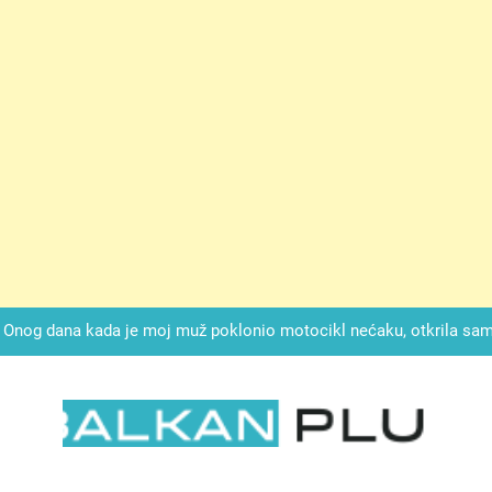
ok mi je svekrva čupala infuziju i šaptala da umrem kako bi se njez
nije znala da je ispod zavoja ostao gumb koji je snimao svaku riječ
Drži jezik za zubima, i gledaj kako se problemi smanjuju –
Onog dana kada je moj muž poklonio motocikl nećaku, otkrila sam 
svojim potpisom ukrao bud
SIROMAŠNI DJEČAK VRATIO JE TENISICE MOGA SINA — ALI KADA
SAM ČAŠU: BIO JE SIN ŽENE ZA KOJU SU M
ok mi je svekrva čupala infuziju i šaptala da umrem kako bi se njez
nije znala da je ispod zavoja ostao gumb koji je snimao svaku riječ
LKAN PLUS
Drži jezik za zubima, i gledaj kako se problemi smanjuju –