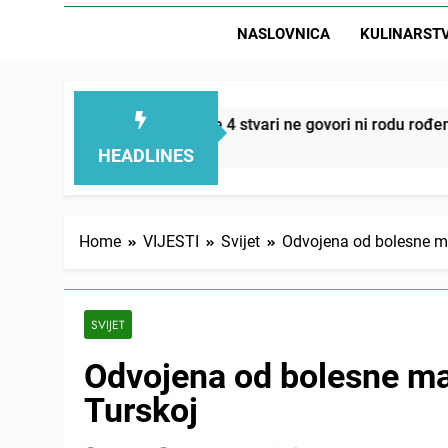
NASLOVNICA
KULINARST
D
mi smanjuju – ove 4 stvari ne govori ni rodu rođenom
HEADLINES
Home
VIJESTI
Svijet
Odvojena od bolesne ma
SVIJET
Odvojena od bolesne ma
Turskoj