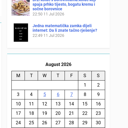
spaja prhko tijesto, bogatu kremu i
sočne borovnice
22:50
11 Jul 2026
Jedna matematička zamka dijeli
internet: Da li znate tačno rješenje?
22:49
11 Jul 2026
August 2026
M
T
W
T
F
S
S
1
2
3
4
5
6
7
8
9
10
11
12
13
14
15
16
17
18
19
20
21
22
23
24
25
26
27
28
29
30