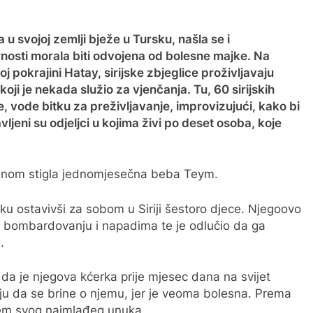
u svojoj zemlji bježe u Tursku, našla se i
osti morala biti odvojena od bolesne majke. Na
j pokrajini Hatay, sirijske zbjeglice proživljavaju
oji je nekada služio za vjenčanja. Tu, 60 sirijskih
e, vode bitku za preživljavanje, improvizujući, kako bi
vljeni su odjeljci u kojima živi po deset osoba, koje
 nenom stigla jednomjesečna beba Teym.
 ostavivši za sobom u Siriji šestoro djece. Njegoovo
no bombardovanju i napadima te je odlučio da ga
.
da je njegova kćerka prije mjesec dana na svijet
nju da se brine o njemu, jer je veoma bolesna. Prema
arem svog najmlađeg unuka.