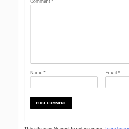
Comment
*
Name
*
Email
*
This site uses Akismet to reduce spam.
Learn how y