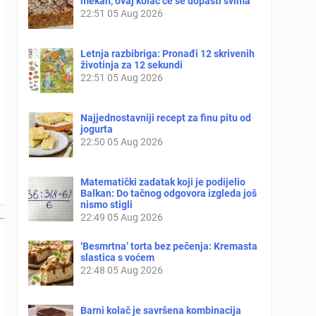
mekan, ovaj kolač će se dopasti svima
22:51
05 Aug 2026
Letnja razbibriga: Pronađi 12 skrivenih
životinja za 12 sekundi
22:51
05 Aug 2026
Najjednostavniji recept za finu pitu od
jogurta
22:50
05 Aug 2026
Matematički zadatak koji je podijelio
Balkan: Do tačnog odgovora izgleda još
nismo stigli
22:49
05 Aug 2026
‘Besmrtna’ torta bez pečenja: Kremasta
slastica s voćem
22:48
05 Aug 2026
Barni kolač je savršena kombinacija