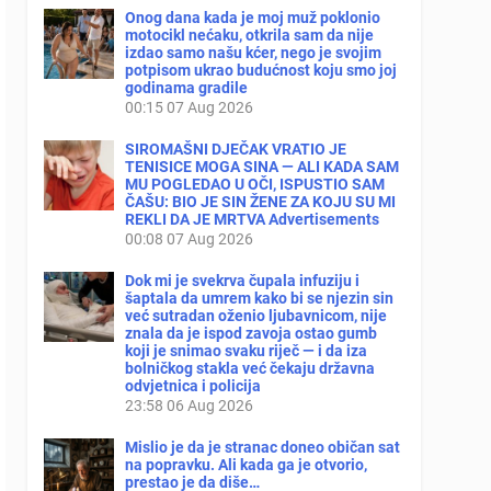
Onog dana kada je moj muž poklonio
motocikl nećaku, otkrila sam da nije
izdao samo našu kćer, nego je svojim
potpisom ukrao budućnost koju smo joj
godinama gradile
00:15
07 Aug 2026
SIROMAŠNI DJEČAK VRATIO JE
TENISICE MOGA SINA — ALI KADA SAM
MU POGLEDAO U OČI, ISPUSTIO SAM
ČAŠU: BIO JE SIN ŽENE ZA KOJU SU MI
REKLI DA JE MRTVA Advertisements
00:08
07 Aug 2026
Dok mi je svekrva čupala infuziju i
šaptala da umrem kako bi se njezin sin
već sutradan oženio ljubavnicom, nije
znala da je ispod zavoja ostao gumb
koji je snimao svaku riječ — i da iza
bolničkog stakla već čekaju državna
odvjetnica i policija
23:58
06 Aug 2026
Mislio je da je stranac doneo običan sat
na popravku. Ali kada ga je otvorio,
prestao je da diše…