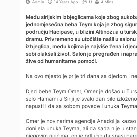
0
Admin
14 Years Ago
4 Mins
Među sirijskim izbjeglicama koje zbog sukoba 
jednomjesečna beba Teym koja je zbog sigurn
području Hacipase, u blizini Altinozua u tursko
dramu. Privremeno su utočište našli u salonu k
izbjeglica, među kojima je najviše žena i djec
sebi olakšali život. Salon je pregrađen i napra
žive od humanitarne pomoći.
Na ovo mjesto je prije tri dana sa djedom i
Djed bebe Teym Omer, Omer je došao u Tursku
selo Hamami u Siriji je svaki dan bilo izlože
napusti i da sa sobom povede i unuka Teyma
Omer je novinarima agencije Anadolija kazao 
donijela unuka Teyma, ali da sada nije u sta
njegovim riječima, on je odlučio da spasi b