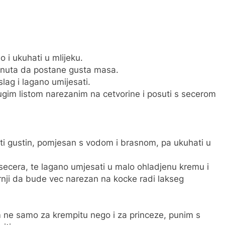
no i ukuhati u mlijeku.
minuta da postane gusta masa.
lag i lagano umijesati.
drugim listom narezanim na cetvorine i posuti s secerom
ati gustin, pomjesan s vodom i brasnom, pa ukuhati u
ca secera, te lagano umjesati u malo ohladjenu kremu i
 gornji da bude vec narezan na kocke radi lakseg
im ne samo za krempitu nego i za princeze, punim s