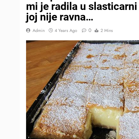
mi je radila u slasticarn
joj nije ravna…
0
Admin
4 Years Ago
2 Mins