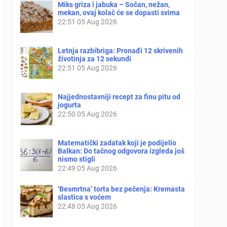
Miks griza i jabuka – Sočan, nežan,
mekan, ovaj kolač će se dopasti svima
22:51
05 Aug 2026
Letnja razbibriga: Pronađi 12 skrivenih
životinja za 12 sekundi
22:51
05 Aug 2026
Najjednostavniji recept za finu pitu od
jogurta
22:50
05 Aug 2026
Matematički zadatak koji je podijelio
Balkan: Do tačnog odgovora izgleda još
nismo stigli
22:49
05 Aug 2026
‘Besmrtna’ torta bez pečenja: Kremasta
slastica s voćem
22:48
05 Aug 2026