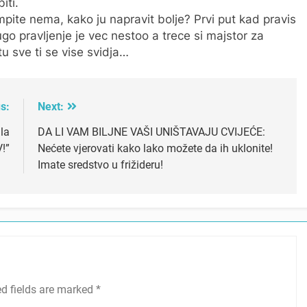
iti.
ite nema, kako ju napravit bolje? Prvi put kad pravis
ugo pravljenje je vec nestoo a trece si majstor za
u sve ti se vise svidja…
s:
Next:
la
DA LI VAM BILJNE VAŠI UNIŠTAVAJU CVIJEĆE:
!”
Nećete vjerovati kako lako možete da ih uklonite!
Imate sredstvo u frižideru!
ed fields are marked
*