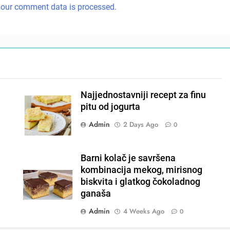
our comment data is processed.
Najjednostavniji recept za finu
pitu od jogurta
Admin
2 Days Ago
0
Barni kolač je savršena
kombinacija mekog, mirisnog
biskvita i glatkog čokoladnog
ganaša
Admin
4 Weeks Ago
0