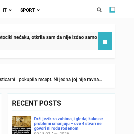
da nije izdao samo našu kćer, nego je
IT
SPORT
ućnost koju smo joj godinama gradile
 SAM MU POGLEDAO U OČI, ISPUSTIO
I REKLI DA JE MRTVA Advertisements
in sin već sutradan oženio ljubavnicom,
krila sam da nije izdao samo našu kćer, nego je svojim potpis
 — i da iza bolničkog stakla već čekaju
državna odvjetnica i policija
arni i pokupila recept. Ni jedna joj nije ravna…
RECENT POSTS
Drži jezik za zubima, i gledaj kako se
problemi smanjuju – ove 4 stvari ne
govori ni rodu rođenom
00:18
07 Aug 2026