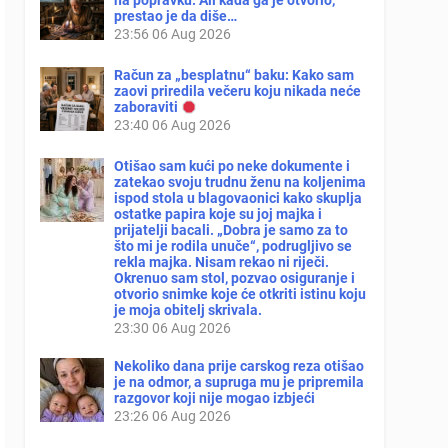
na popravku. Ali kada ga je otvorio,
prestao je da diše…
23:56
06 Aug 2026
Račun za „besplatnu“ baku: Kako sam
zaovi priredila večeru koju nikada neće
zaboraviti
23:40
06 Aug 2026
Otišao sam kući po neke dokumente i
zatekao svoju trudnu ženu na koljenima
ispod stola u blagovaonici kako skuplja
ostatke papira koje su joj majka i
prijatelji bacali. „Dobra je samo za to
što mi je rodila unuče“, podrugljivo se
rekla majka. Nisam rekao ni riječi.
Okrenuo sam stol, pozvao osiguranje i
otvorio snimke koje će otkriti istinu koju
je moja obitelj skrivala.
23:30
06 Aug 2026
Nekoliko dana prije carskog reza otišao
je na odmor, a supruga mu je pripremila
razgovor koji nije mogao izbjeći
23:26
06 Aug 2026