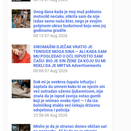
Onog dana kada je moj muž poklonio
motocikl nećaku, otkrila sam da nije
izdao samo našu kćer, nego je svojim
potpisom ukrao budućnost koju smo joj
godinama gradile
00:15
07 Aug 2026
SIROMAŠNI DJEČAK VRATIO JE
TENISICE MOGA SINA — ALI KADA SAM
MU POGLEDAO U OČI, ISPUSTIO SAM
ČAŠU: BIO JE SIN ŽENE ZA KOJU SU MI
REKLI DA JE MRTVA Advertisements
00:08
07 Aug 2026
Dok mi je svekrva čupala infuziju i
šaptala da umrem kako bi se njezin sin
već sutradan oženio ljubavnicom, nije
znala da je ispod zavoja ostao gumb
koji je snimao svaku riječ — i da iza
bolničkog stakla već čekaju državna
odvjetnica i policija
23:58
06 Aug 2026
Mislio je da je stranac doneo običan sat