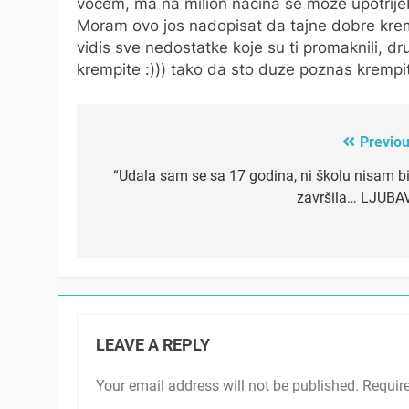
vocem, ma na milion nacina se moze upotrijeb
Moram ovo jos nadopisat da tajne dobre kremp
vidis sve nedostatke koje su ti promaknili, dr
krempite :))) tako da sto duze poznas krempit
Previou
Post
navigation
“Udala sam se sa 17 godina, ni školu nisam bi
završila… LJUBAV
LEAVE A REPLY
Your email address will not be published.
Requir