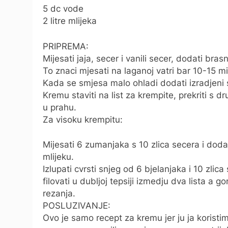
5 dc vode
2 litre mlijeka
PRIPREMA:
Mijesati jaja, secer i vanili secer, dodati bras
To znaci mjesati na laganoj vatri bar 10-15 
Kada se smjesa malo ohladi dodati izradjeni s
Kremu staviti na list za krempite, prekriti s 
u prahu.
Za visoku krempitu:
Mijesati 6 zumanjaka s 10 zlica secera i dod
mlijeku.
Izlupati cvrsti snjeg od 6 bjelanjaka i 10 zli
filovati u dubljoj tepsiji izmedju dva lista a
rezanja.
POSLUZIVANJE:
Ovo je samo recept za kremu jer ju ja korist