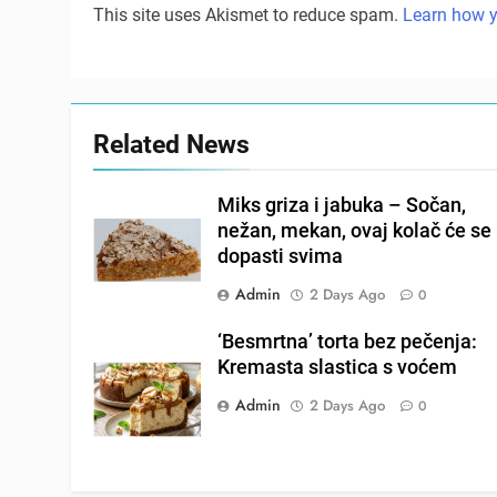
This site uses Akismet to reduce spam.
Learn how y
Related News
Miks griza i jabuka – Sočan,
nežan, mekan, ovaj kolač će se
dopasti svima
Admin
2 Days Ago
0
‘Besmrtna’ torta bez pečenja:
Kremasta slastica s voćem
Admin
2 Days Ago
0