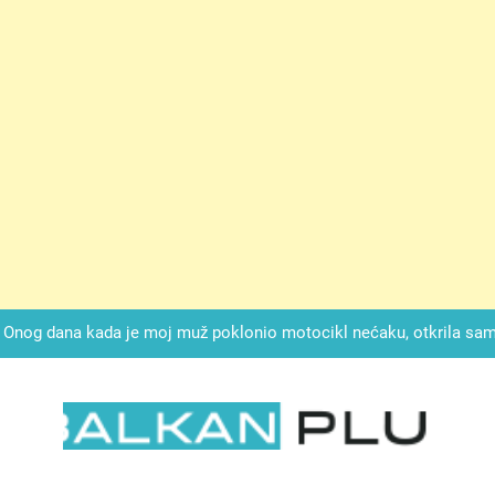
ok mi je svekrva čupala infuziju i šaptala da umrem kako bi se njez
nije znala da je ispod zavoja ostao gumb koji je snimao svaku riječ
Drži jezik za zubima, i gledaj kako se problemi smanjuju –
Onog dana kada je moj muž poklonio motocikl nećaku, otkrila sam 
svojim potpisom ukrao bud
SIROMAŠNI DJEČAK VRATIO JE TENISICE MOGA SINA — ALI KADA
SAM ČAŠU: BIO JE SIN ŽENE ZA KOJU SU M
ok mi je svekrva čupala infuziju i šaptala da umrem kako bi se njez
nije znala da je ispod zavoja ostao gumb koji je snimao svaku riječ
LKAN PLUS
Drži jezik za zubima, i gledaj kako se problemi smanjuju –