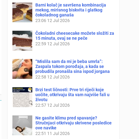
Barni kolač je savršena kombinacija
mekog, mirisnog biskvita i glatkog
čokoladnog ganaša
23:06
12 Jul 2026
Čokoladni cheesecake možete složiti za
15 minuta, ovaj se ne peče
22:59
12 Jul 2026
“Mislila sam da mi je beba umrla”:
Zaspala tokom porođaja, a kada se
probudila pronašla sina ispod jorgana
22:58
12 Jul 2026
Brzi test ličnosti: Prve tri riječi koje
uočite, otkrivaju šta vam najviše fali u
životu
22:57
12 Jul 2026
Ne gasite klimu pred spavanje?
Stručnjaci otkrivaju skrivene posledice
ove navike
22:51
11 Jul 2026