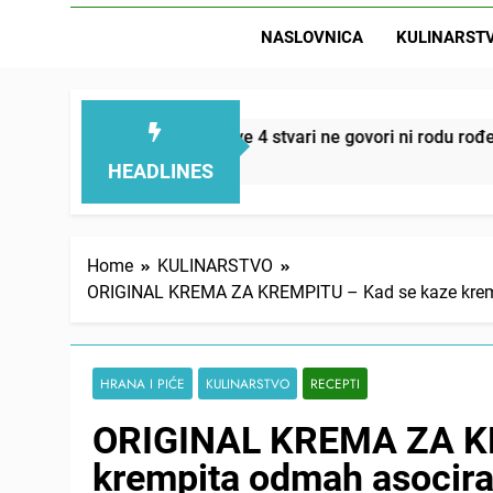
NASLOVNICA
KULINARST
D
i smanjuju – ove 4 stvari ne govori ni rodu rođenom
HEADLINES
Home
KULINARSTVO
ORIGINAL KREMA ZA KREMPITU – Kad se kaze krempita 
HRANA I PIĆE
KULINARSTVO
RECEPTI
ORIGINAL KREMA ZA KR
krempita odmah asocira