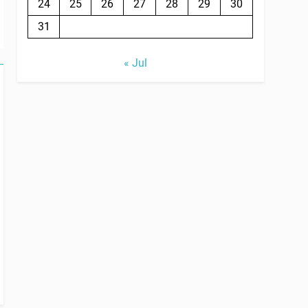
24
25
26
27
28
29
30
31
« Jul