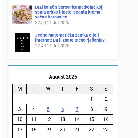
Brzi kolač s borovnicama:kolač koji
spaja prhko tijesto, bogatu kremu i
sočne borovnice
22:50
11 Jul 2026
Jedna matematička zamka dijeli
internet: Da li znate tačno rješenje?
22:49
11 Jul 2026
August 2026
M
T
W
T
F
S
S
1
2
3
4
5
6
7
8
9
10
11
12
13
14
15
16
17
18
19
20
21
22
23