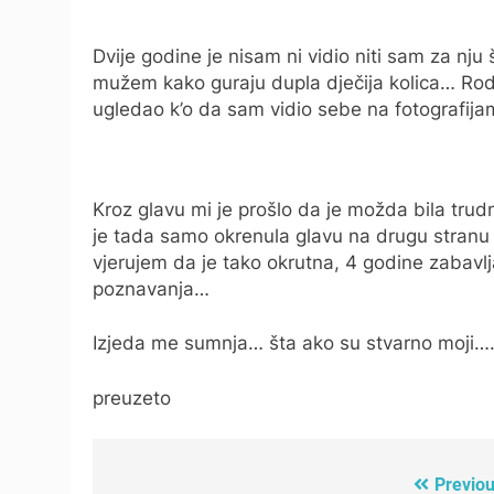
Dvije godine je nisam ni vidio niti sam za nju
mužem kako guraju dupla dječija kolica… Rodi
ugledao k’o da sam vidio sebe na fotografijam
Kroz glavu mi je prošlo da je možda bila tru
je tada samo okrenula glavu na drugu stran
vjerujem da je tako okrutna, 4 godine zabavlja
poznavanja…
Izjeda me sumnja… šta ako su stvarno moji….
preuzeto
Previou
Post