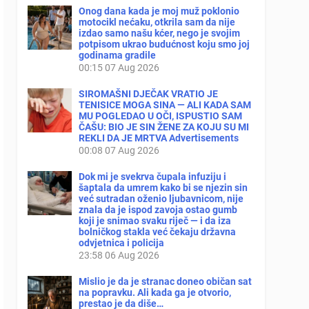
Onog dana kada je moj muž poklonio
motocikl nećaku, otkrila sam da nije
izdao samo našu kćer, nego je svojim
potpisom ukrao budućnost koju smo joj
godinama gradile
00:15
07 Aug 2026
SIROMAŠNI DJEČAK VRATIO JE
TENISICE MOGA SINA — ALI KADA SAM
MU POGLEDAO U OČI, ISPUSTIO SAM
ČAŠU: BIO JE SIN ŽENE ZA KOJU SU MI
REKLI DA JE MRTVA Advertisements
00:08
07 Aug 2026
Dok mi je svekrva čupala infuziju i
šaptala da umrem kako bi se njezin sin
već sutradan oženio ljubavnicom, nije
znala da je ispod zavoja ostao gumb
koji je snimao svaku riječ — i da iza
bolničkog stakla već čekaju državna
odvjetnica i policija
23:58
06 Aug 2026
Mislio je da je stranac doneo običan sat
na popravku. Ali kada ga je otvorio,
prestao je da diše…