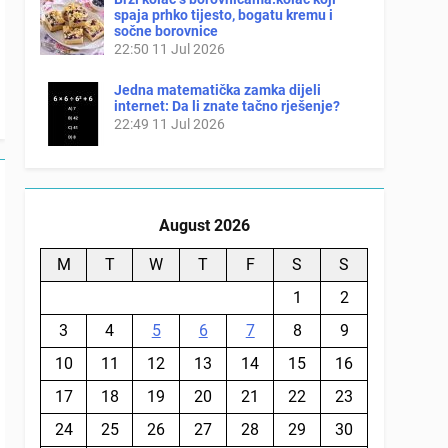
spaja prhko tijesto, bogatu kremu i
sočne borovnice
22:50
11 Jul 2026
Jedna matematička zamka dijeli
internet: Da li znate tačno rješenje?
22:49
11 Jul 2026
August 2026
M
T
W
T
F
S
S
1
2
3
4
5
6
7
8
9
10
11
12
13
14
15
16
17
18
19
20
21
22
23
24
25
26
27
28
29
30