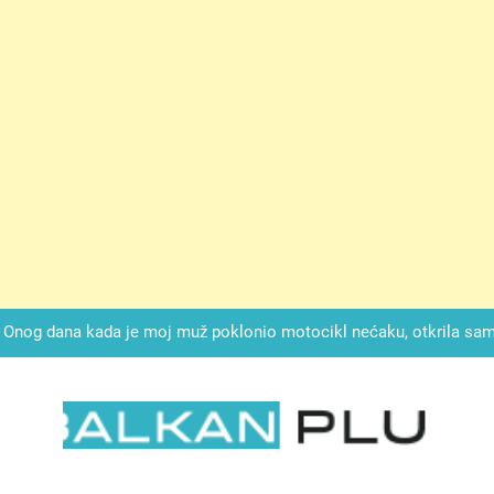
ok mi je svekrva čupala infuziju i šaptala da umrem kako bi se njez
nije znala da je ispod zavoja ostao gumb koji je snimao svaku riječ
Drži jezik za zubima, i gledaj kako se problemi smanjuju –
Onog dana kada je moj muž poklonio motocikl nećaku, otkrila sam 
svojim potpisom ukrao bud
SIROMAŠNI DJEČAK VRATIO JE TENISICE MOGA SINA — ALI KADA
SAM ČAŠU: BIO JE SIN ŽENE ZA KOJU SU M
ok mi je svekrva čupala infuziju i šaptala da umrem kako bi se njez
nije znala da je ispod zavoja ostao gumb koji je snimao svaku riječ
LKAN PLUS
Drži jezik za zubima, i gledaj kako se problemi smanjuju –