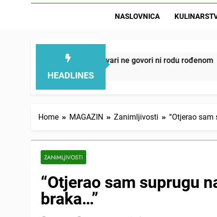
NASLOVNICA
KULINARST
D
ju – ove 4 stvari ne govori ni rodu rođenom
On
22
HEADLINES
Home
MAGAZIN
Zanimljivosti
“Otjerao sam
ZANIMLJIVOSTI
“Otjerao sam suprugu n
braka…”