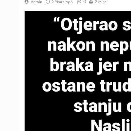
0
Admin
2 Years Ago
2 Mins