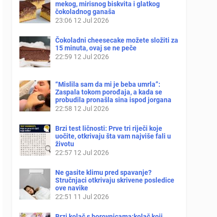
mekog, mirisnog biskvita i glatkog
čokoladnog ganaša
23:06
12 Jul 2026
Čokoladni cheesecake možete složiti za
15 minuta, ovaj se ne peče
22:59
12 Jul 2026
“Mislila sam da mi je beba umrla”:
Zaspala tokom porođaja, a kada se
probudila pronašla sina ispod jorgana
22:58
12 Jul 2026
Brzi test ličnosti: Prve tri riječi koje
uočite, otkrivaju šta vam najviše fali u
životu
22:57
12 Jul 2026
Ne gasite klimu pred spavanje?
Stručnjaci otkrivaju skrivene posledice
ove navike
22:51
11 Jul 2026
Brzi kolač s borovnicama:kolač koji