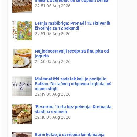
mekan, ovaj kolač će se dopasti svima
22:51
05 Aug 2026
Letnja razbibriga: Pronađi 12 skrivenih
životinja za 12 sekundi
22:51
05 Aug 2026
Najjednostavniji recept za finu pitu od
jogurta
22:50
05 Aug 2026
Matematički zadatak koji je podijelio
Balkan: Do tačnog odgovora izgleda još
nismo stigli
22:49
05 Aug 2026
‘Besmrtna’ torta bez pečenja: Kremasta
slastica s voćem
22:48
05 Aug 2026
Barni kolač je savršena kombinacija