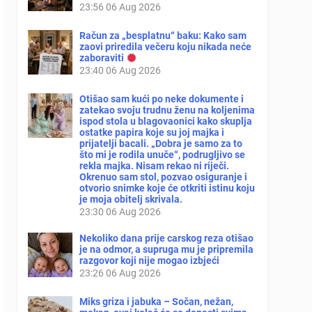
23:56
06 Aug 2026
Račun za „besplatnu“ baku: Kako sam
zaovi priredila večeru koju nikada neće
zaboraviti
23:40
06 Aug 2026
Otišao sam kući po neke dokumente i
zatekao svoju trudnu ženu na koljenima
ispod stola u blagovaonici kako skuplja
ostatke papira koje su joj majka i
prijatelji bacali. „Dobra je samo za to
što mi je rodila unuče“, podrugljivo se
rekla majka. Nisam rekao ni riječi.
Okrenuo sam stol, pozvao osiguranje i
otvorio snimke koje će otkriti istinu koju
je moja obitelj skrivala.
23:30
06 Aug 2026
Nekoliko dana prije carskog reza otišao
je na odmor, a supruga mu je pripremila
razgovor koji nije mogao izbjeći
23:26
06 Aug 2026
Miks griza i jabuka – Sočan, nežan,