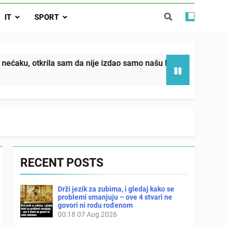
da nije izdao samo našu kćer, nego je
IT
SPORT
ućnost koju smo joj godinama gradile
 SAM MU POGLEDAO U OČI, ISPUSTIO
I REKLI DA JE MRTVA Advertisements
in sin već sutradan oženio ljubavnicom,
m da nije izdao samo našu kćer, nego je svojim potpisom ukra
 — i da iza bolničkog stakla već čekaju
državna odvjetnica i policija
RECENT POSTS
Drži jezik za zubima, i gledaj kako se
problemi smanjuju – ove 4 stvari ne
govori ni rodu rođenom
00:18
07 Aug 2026