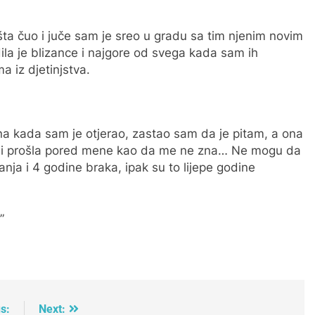
 šta čuo i juče sam je sreo u gradu sa tim njenim novim
la je blizance i najgore od svega kada sam ih
a iz djetinjstva.
dna kada sam je otjerao, zastao sam da je pitam, a ona
u i prošla pored mene kao da me ne zna… Ne mogu da
nja i 4 godine braka, ipak su to lijepe godine
”
s:
Next: