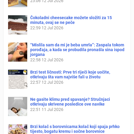
23:06
12 Jul 2026
Čokoladni cheesecake možete složiti za 15
minuta, ovaj se ne peče
22:59
12 Jul 2026
“Mislila sam da mi je beba umrla”: Zaspala tokom
porođaja, a kada se probudila pronašla sina ispod
jorgana
22:58
12 Jul 2026
Brzi test ličnosti: Prve tri riječi koje uočite,
otkrivaju šta vam najviše fali u životu
22:57
12 Jul 2026
Ne gasite klimu pred spavanje? Stručnjaci
otkrivaju skrivene posledice ove navike
22:51
11 Jul 2026
Brzi kolač s borovnicama:kolač koji spaja prhko
tijesto, bogatu kremu i sočne borovnice