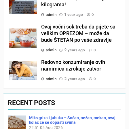
kilograma!
admin
1 year ago
0
Ovaj voćni sok treba da pijete sa
velikim OPREZOM – može da
bude ŠTETAN po vaše zdravlje
admin
2 years ago
0
Redovno konzumiranje ovih
namirnica uzrokuje zatvor
admin
2 years ago
0
RECENT POSTS
Miks griza i jabuka – Sočan, nežan, mekan, ovaj
kolač će se dopasti svima
22:51
05 Aug 2026