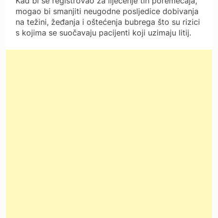
Kad bi se registrovao za liječenje tih poremećaja,
mogao bi smanjiti neugodne posljedice dobivanja
na težini, žeđanja i oštećenja bubrega što su rizici
s kojima se suočavaju pacijenti koji uzimaju litij.