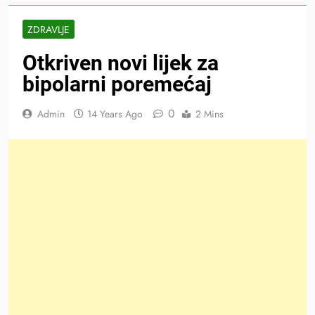
ZDRAVLJE
Otkriven novi lijek za
bipolarni poremećaj
0
Admin
14 Years Ago
2 Mins