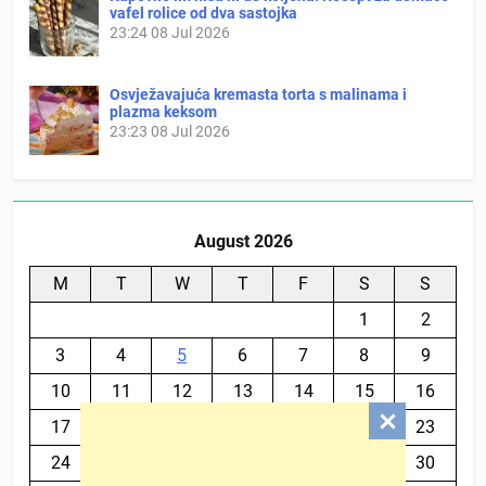
vafel rolice od dva sastojka
23:24
08 Jul 2026
Osvježavajuća kremasta torta s malinama i
plazma keksom
23:23
08 Jul 2026
August 2026
M
T
W
T
F
S
S
1
2
3
4
5
6
7
8
9
10
11
12
13
14
15
16
17
18
19
20
21
22
23
24
25
26
27
28
29
30