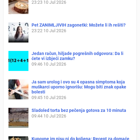
23:23
10 Jul 2026
Pet ZANIMLJIVIH zagonetki: Možete li ih rešiti?
23:22
10 Jul 2026
Jedan račun, hiljade pogrešnih odgovora: Da li
ćete vi izbjeći zamku?
09:46
10 Jul 2026
Ja sam urolog i ovo su 4 opasna simptoma koja
muškarci uporno ignorišu: Mogu biti znak opake
bolesti
09:45
10 Jul 2026
Sladoled torta bez pečenja gotova za 10 minuta
09:44
10 Jul 2026
Kupovne im nisu ni do koljena: Recept za domaće