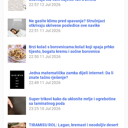
22:57
12 Jul 2026
Ne gasite klimu pred spavanje? Stručnjaci
otkrivaju skrivene posledice ove navike
22:51
11 Jul 2026
Brzi kolač s borovnicama:kolač koji spaja prhko
tijesto, bogatu kremu i sočne borovnice
22:50
11 Jul 2026
Jedna matematička zamka dijeli internet: Da li
znate tačno rješenje?
22:49
11 Jul 2026
Super trikovi kako da uklonite mrlje i ogrebotine
sa laminatnog poda
23:25
10 Jul 2026
TIRAMISU ROL: Lagan, kremast i neodoljiv desert