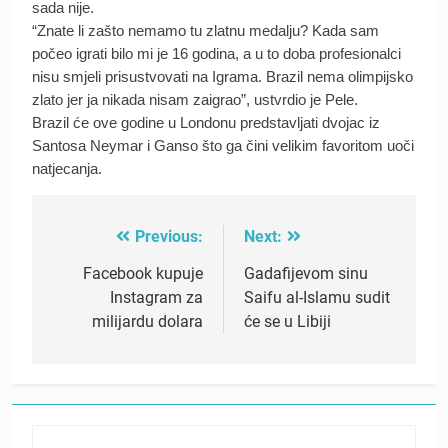
sada nije.
“Znate li zašto nemamo tu zlatnu medalju? Kada sam
počeo igrati bilo mi je 16 godina, a u to doba profesionalci
nisu smjeli prisustvovati na Igrama. Brazil nema olimpijsko
zlato jer ja nikada nisam zaigrao”, ustvrdio je Pele.
Brazil će ove godine u Londonu predstavljati dvojac iz
Santosa Neymar i Ganso što ga čini velikim favoritom uoči
natjecanja.
Previous:
Next:
Post
navigation
Facebook kupuje
Gadafijevom sinu
Instagram za
Saifu al-Islamu sudit
milijardu dolara
će se u Libiji