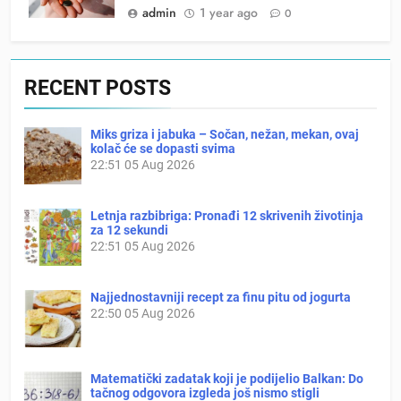
admin
1 year ago
0
RECENT POSTS
Miks griza i jabuka – Sočan, nežan, mekan, ovaj
kolač će se dopasti svima
22:51
05 Aug 2026
Letnja razbibriga: Pronađi 12 skrivenih životinja
za 12 sekundi
22:51
05 Aug 2026
Najjednostavniji recept za finu pitu od jogurta
22:50
05 Aug 2026
Matematički zadatak koji je podijelio Balkan: Do
tačnog odgovora izgleda još nismo stigli