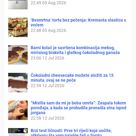
22:49
05 Aug 2026
‘Besmrtna’ torta bez pečenja: Kremasta slastica s
voćem
22:48
05 Aug 2026
Barni kolač je savršena kombinacija mekog,
mirisnog biskvita i glatkog čokoladnog ganaša
23:06
12 Jul 2026
Čokoladni cheesecake možete složiti za 15
minuta, ovaj se ne peče
22:59
12 Jul 2026
“Mislila sam da mi je beba umrla”: Zaspala tokom
porođaja, a kada se probudila pronašla sina ispod
jorgana
22:58
12 Jul 2026
Brzi test ličnosti: Prve tri riječi koje uočite,
otkrivaju šta vam najviše fali u životu