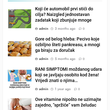
Koji će automobil prvi stići do
cilja? Naizgled jednostavan
zadatak koji zbunjuje mnoge
admin
3 months ago
0
Gore od belog hleba: Pecivo koje
ozbiljno šteti pankreasu, a mnogi
ga biraju za doručak
admin
5 months ago
0
RANI SIMPTOMI moždanog udara
koji se javljaju osobito kod žena!
Vrijedi znati o njima…
admin
1 year ago
0
Ove vitamine nipošto ne uzimajte
zajedno, “spržiće” vam želudac