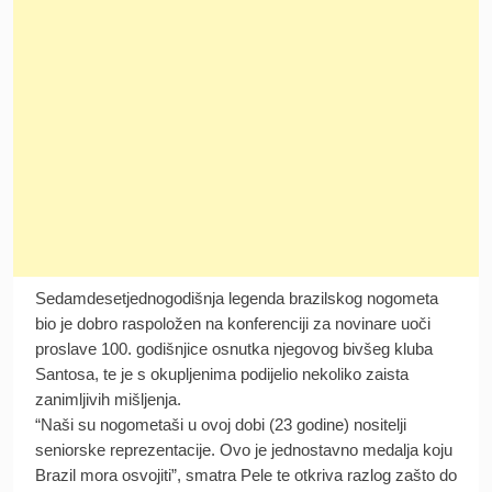
Sedamdesetjednogodišnja legenda brazilskog nogometa
bio je dobro raspoložen na konferenciji za novinare uoči
proslave 100. godišnjice osnutka njegovog bivšeg kluba
Santosa, te je s okupljenima podijelio nekoliko zaista
zanimljivih mišljenja.
“Naši su nogometaši u ovoj dobi (23 godine) nositelji
seniorske reprezentacije. Ovo je jednostavno medalja koju
Brazil mora osvojiti”, smatra Pele te otkriva razlog zašto do