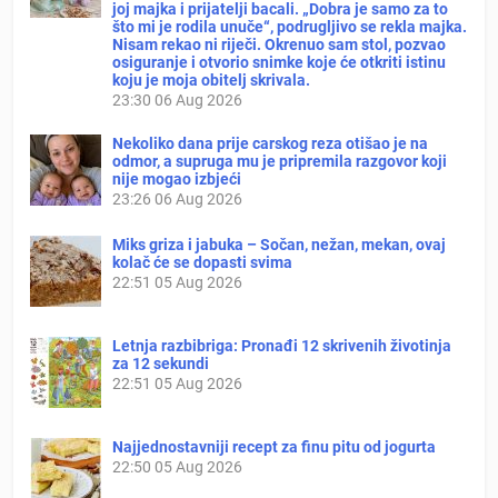
joj majka i prijatelji bacali. „Dobra je samo za to
što mi je rodila unuče“, podrugljivo se rekla majka.
Nisam rekao ni riječi. Okrenuo sam stol, pozvao
osiguranje i otvorio snimke koje će otkriti istinu
koju je moja obitelj skrivala.
23:30
06 Aug 2026
Nekoliko dana prije carskog reza otišao je na
odmor, a supruga mu je pripremila razgovor koji
nije mogao izbjeći
23:26
06 Aug 2026
Miks griza i jabuka – Sočan, nežan, mekan, ovaj
kolač će se dopasti svima
22:51
05 Aug 2026
Letnja razbibriga: Pronađi 12 skrivenih životinja
za 12 sekundi
22:51
05 Aug 2026
Najjednostavniji recept za finu pitu od jogurta
22:50
05 Aug 2026