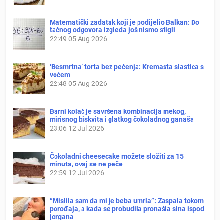
Matematički zadatak koji je podijelio Balkan: Do
tačnog odgovora izgleda još nismo stigli
22:49
05 Aug 2026
‘Besmrtna’ torta bez pečenja: Kremasta slastica s
voćem
22:48
05 Aug 2026
Barni kolač je savršena kombinacija mekog,
mirisnog biskvita i glatkog čokoladnog ganaša
23:06
12 Jul 2026
Čokoladni cheesecake možete složiti za 15
minuta, ovaj se ne peče
22:59
12 Jul 2026
“Mislila sam da mi je beba umrla”: Zaspala tokom
porođaja, a kada se probudila pronašla sina ispod
jorgana