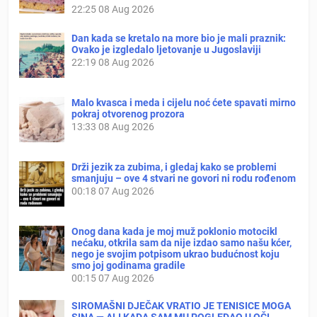
22:25
08 Aug 2026
Dan kada se kretalo na more bio je mali praznik:
Ovako je izgledalo ljetovanje u Jugoslaviji
22:19
08 Aug 2026
Malo kvasca i meda i cijelu noć ćete spavati mirno
pokraj otvorenog prozora
13:33
08 Aug 2026
Drži jezik za zubima, i gledaj kako se problemi
smanjuju – ove 4 stvari ne govori ni rodu rođenom
00:18
07 Aug 2026
Onog dana kada je moj muž poklonio motocikl
nećaku, otkrila sam da nije izdao samo našu kćer,
nego je svojim potpisom ukrao budućnost koju
smo joj godinama gradile
00:15
07 Aug 2026
SIROMAŠNI DJEČAK VRATIO JE TENISICE MOGA
SINA — ALI KADA SAM MU POGLEDAO U OČI,