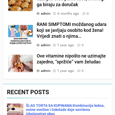
ga biraju za doručak
admin
6 months ago
0
RANI SIMPTOMI moždanog udara
koji se javljaju osobito kod žena!
Vrijedi znati o njima…
admin
1 year ago
0
Ove vitamine nipošto ne uzimajte
zajedno, “spržiće” vam želudac
admin
1 year ago
0
RECENT POSTS
ŠLAG TORTA SA KUPINAMA:Kombinacija keksa,
voćne svežine i čokolade daje savršeno
izbalansiran ukus