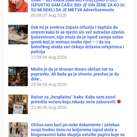
ISPUSTIO SAM ČAŠU: BIO JE SIN ŽENE ZA KOJU
SU MI REKLI DA JE MRTVA Advertisements
00:08
07 Aug 2026
Dok mi je svekrva čupala infuziju i šaptala da
umrem kako bi se njezin sin već sutradan oženio
ljubavnicom, nije znala da je ispod zavoja ostao
gumb koji je snimao svaku riječ — i da iza
bolničkog stakla već čekaju državna odvjetnica i
policija
23:58
06 Aug 2026
Mislio je da je stranac doneo običan sat na
popravku. Ali kada ga je otvorio, prestao je da
diše…
23:56
06 Aug 2026
Račun za „besplatnu“ baku: Kako sam zaovi
priredila večeru koju nikada neće zaboraviti
23:40
06 Aug 2026
Otišao sam kući po neke dokumente i zatekao
svoju trudnu ženu na koljenima ispod stola u
blagovaonici kako skuplja ostatke papira koje su