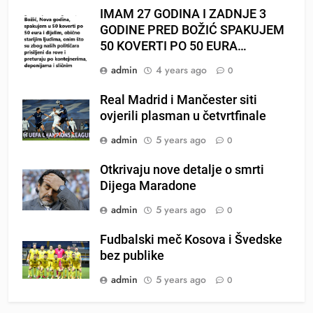
IMAM 27 GODINA I ZADNJE 3
GODINE PRED BOŽIĆ SPAKUJEM
50 KOVERTI PO 50 EURA…
admin
4 years ago
0
Real Madrid i Mančester siti
ovjerili plasman u četvrtfinale
admin
5 years ago
0
Otkrivaju nove detalje o smrti
Dijega Maradone
admin
5 years ago
0
Fudbalski meč Kosova i Švedske
bez publike
admin
5 years ago
0