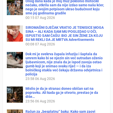
Onog dana kada je moj muž poklonio motocikl
nećaku, otkrila sam da nije izdao samo našu kćer,
nego je svojim potpisom ukrao budućnost koju
smo joj godinama gradile
00:15
07 Aug 2026
SIROMAŠNI DJEČAK VRATIO JE TENISICE MOGA
SINA — ALI KADA SAM MU POGLEDAO U OČI,
ISPUSTIO SAM ČAŠU: BIO JE SIN ŽENE ZA KOJU
SU MI REKLI DA JE MRTVA Advertisements
00:08
07 Aug 2026
Dok mi je svekrva čupala infuziju i šaptala da
umrem kako bi se njezin sin već sutradan oženio
ljubavnicom, nije znala da je ispod zavoja ostao
gumb koji je snimao svaku riječ — i da iza
bolničkog stakla već čekaju državna odvjetnica i
policija
23:58
06 Aug 2026
Mislio je da je stranac doneo običan sat na
popravku. Ali kada ga je otvorio, prestao je da
diše…
23:56
06 Aug 2026
Račun za „besplatnu“ baku: Kako sam zaovi