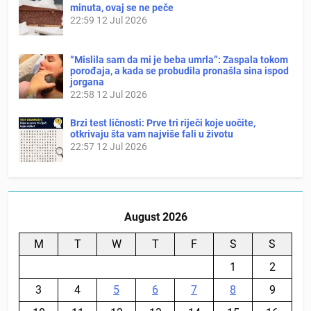
minuta, ovaj se ne peče
22:59
12 Jul 2026
“Mislila sam da mi je beba umrla”: Zaspala tokom
porođaja, a kada se probudila pronašla sina ispod
jorgana
22:58
12 Jul 2026
Brzi test ličnosti: Prve tri riječi koje uočite,
otkrivaju šta vam najviše fali u životu
22:57
12 Jul 2026
August 2026
M
T
W
T
F
S
S
1
2
3
4
5
6
7
8
9