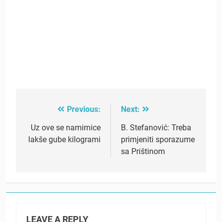
Previous:
Next:
Post
navigation
Uz ove se namirnice
B. Stefanović: Treba
lakše gube kilogrami
primjeniti sporazume
sa Prištinom
LEAVE A REPLY