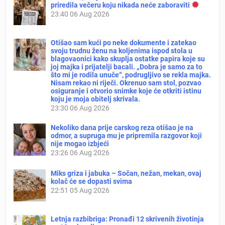
priredila večeru koju nikada neće zaboraviti
23:40
06 Aug 2026
Otišao sam kući po neke dokumente i zatekao
svoju trudnu ženu na koljenima ispod stola u
blagovaonici kako skuplja ostatke papira koje su
joj majka i prijatelji bacali. „Dobra je samo za to
što mi je rodila unuče“, podrugljivo se rekla majka.
Nisam rekao ni riječi. Okrenuo sam stol, pozvao
osiguranje i otvorio snimke koje će otkriti istinu
koju je moja obitelj skrivala.
23:30
06 Aug 2026
Nekoliko dana prije carskog reza otišao je na
odmor, a supruga mu je pripremila razgovor koji
nije mogao izbjeći
23:26
06 Aug 2026
Miks griza i jabuka – Sočan, nežan, mekan, ovaj
kolač će se dopasti svima
22:51
05 Aug 2026
Letnja razbibriga: Pronađi 12 skrivenih životinja