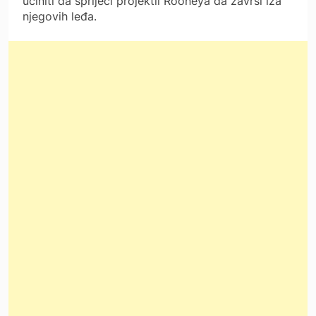
učiniti da spriječi projektil Rooneya da završi iza
njegovih leđa.