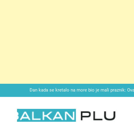
Drži jezik za zubima, i gledaj kako se problemi smanjuju –
LAG TORTA SA KUPINAMA:Kombinacija keksa, voćne svežine i čoko
Dan kada se kretalo na more bio je mali praznik: Ovak
Malo kvasca i meda i cijelu noć ćete 
Drži jezik za zubima, i gledaj kako se problemi smanjuju –
LKAN PLUS
LAG TORTA SA KUPINAMA:Kombinacija keksa, voćne svežine i čoko