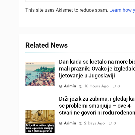
This site uses Akismet to reduce spam.
Learn how y
Related News
Dan kada se kretalo na more bio
mali praznik: Ovako je izgledal
ljetovanje u Jugoslaviji
Admin
10 Hours Ago
0
Drži jezik za zubima, i gledaj k
se problemi smanjuju – ove 4
stvari ne govori ni rodu rođeno
Admin
2 Days Ago
0