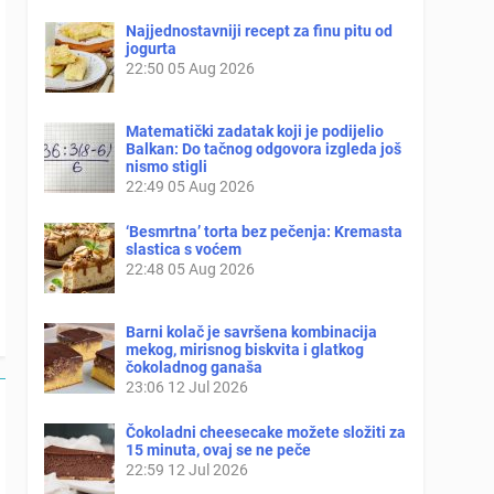
Najjednostavniji recept za finu pitu od
jogurta
22:50
05 Aug 2026
Matematički zadatak koji je podijelio
Balkan: Do tačnog odgovora izgleda još
nismo stigli
22:49
05 Aug 2026
‘Besmrtna’ torta bez pečenja: Kremasta
slastica s voćem
22:48
05 Aug 2026
Barni kolač je savršena kombinacija
mekog, mirisnog biskvita i glatkog
čokoladnog ganaša
23:06
12 Jul 2026
Čokoladni cheesecake možete složiti za
15 minuta, ovaj se ne peče
22:59
12 Jul 2026