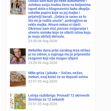
Otišao sam kući po neke dokumente i
zatekao svoju trudnu ženu na koljenima
ispod stola u blagovaonici kako skuplja
ostatke papira koje su joj majka i
prijatelji bacali. „Dobra je samo za to
što mi je rodila unuče“, podrugljivo se
rekla majka. Nisam rekao ni riječi.
Okrenuo sam stol, pozvao osiguranje i
otvorio snimke koje će otkriti istinu koju
je moja obitelj skrivala.
23:30
06 Aug 2026
Nekoliko dana prije carskog reza otišao
je na odmor, a supruga mu je pripremila
razgovor koji nije mogao izbjeći
23:26
06 Aug 2026
Miks griza i jabuka – Sočan, nežan,
mekan, ovaj kolač će se dopasti svima
22:51
05 Aug 2026
Letnja razbibriga: Pronađi 12 skrivenih
životinja za 12 sekundi
22:51
05 Aug 2026