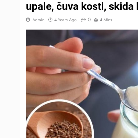
upale, čuva kosti, skida
0
Admin
4 Years Ago
4 Mins