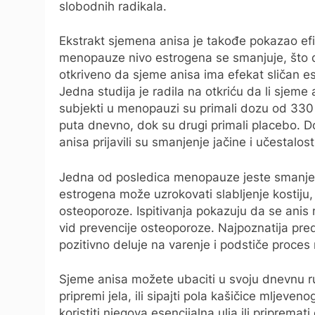
slobodnih radikala.
Ekstrakt sjemena anisa je takođe pokazao e
menopauze nivo estrogena se smanjuje, što do
otkriveno da sjeme anisa ima efekat sličan 
Jedna studija je radila na otkriću da li sjeme
subjekti u menopauzi su primali dozu od 330 m
puta dnevno, dok su drugi primali placebo. Do 
anisa prijavili su smanjenje jačine i učestalos
Jedna od posledica menopauze jeste smanjenj
estrogena može uzrokovati slabljenje kostiju
osteoporoze. Ispitivanja pokazuju da se anis m
vid prevencije osteoporoze. Najpoznatija pred
pozitivno deluje na varenje i podstiče proces 
Sjeme anisa možete ubaciti u svoju dnevnu ru
pripremi jela, ili sipajti pola kašičice mljeven
koristiti njegova esencijalna ulja ili pripremati