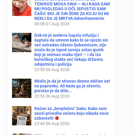
TENISICE MOGA SINA — ALI KADA SAM
MU POGLEDAO U OČI, ISPUSTIO SAM
ČAŠU: BIO JE SIN ŽENE ZA KOJU SU MI
REKLI DA JE MRTVA Advertisements
00:08
07 Aug 2026
Dok mi je svekrva čupala infuziju i
šaptala da umrem kako bi se njezin sin
već sutradan oženio ljubavnicom, nije
znala da je ispod zavoja ostao gumb
koji je snimao svaku riječ — i da iza
bolničkog stakla već čekaju državna
odvjetnica i policija
23:58
06 Aug 2026
Mislio je da je stranac doneo običan sat
na popravku. Ali kada ga je otvorio,
prestao je da diše…
23:56
06 Aug 2026
Račun za „besplatnu“ baku: Kako sam
zaovi priredila večeru koju nikada neće
zaboraviti
23:40
06 Aug 2026