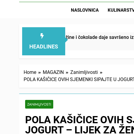
NASLOVNICA
KULINARST
voćne svežine i čokolade daje savršeno izbalansiran ukus
HEADLINES
Home
MAGAZIN
Zanimljivosti
POLA KAŠIČICE OVIH SJEMENKI SIPAJTE U JOGURT – 
ZANIMLJIVOSTI
POLA KAŠIČICE OVIH S
JOGURT – LIJEK ZA ŽE