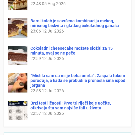
22:48
05 Aug 2026
Barni kolač je savršena kombinacija mekog,
mirisnog biskvita i glatkog čokoladnog ganaša
23:06
12 Jul 2026
Čokoladni cheesecake možete složiti za 15
minuta, ovaj se ne peče
22:59
12 Jul 2026
“Mislila sam da mi je beba umrla”: Zaspala tokom
porođaja, a kada se probudila pronašla sina ispod
jorgana
22:58
12 Jul 2026
Brzi test ličnosti: Prve tri riječi koje uočite,
otkrivaju šta vam najviše fali u životu
22:57
12 Jul 2026