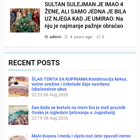
SULTAN SULEJMAN JE IMAO 4
ŽENE, ALI SAMO JEDNA JE BILA
UZ NJEGA KAD JE UMIRAO: Na
nju je najmanje pažnje obraćao
admin
4 years ago
0
RECENT POSTS
ŠLAG TORTA SA KUPINAMA:Kombinacija keksa,
voćne svežine i čokolade daje savršeno
izbalansiran ukus
22:25
08 Aug 2026
Dan kada se kretalo na more bio je mali praznik:
Ovako je izgledalo ljetovanje u Jugoslaviji
22:19
08 Aug 2026
Malo kvasca i meda i cijelu noć ćete spavati mirno