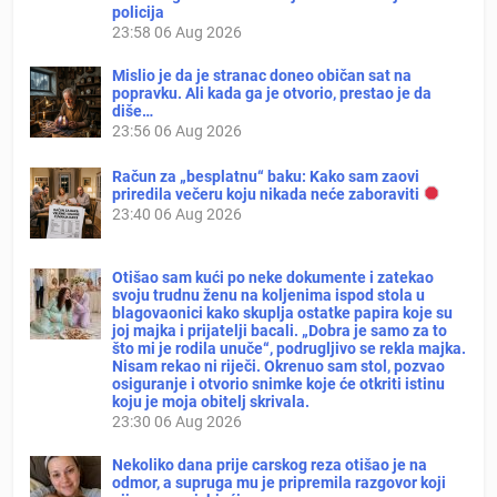
policija
23:58
06 Aug 2026
Mislio je da je stranac doneo običan sat na
popravku. Ali kada ga je otvorio, prestao je da
diše…
23:56
06 Aug 2026
Račun za „besplatnu“ baku: Kako sam zaovi
priredila večeru koju nikada neće zaboraviti
23:40
06 Aug 2026
Otišao sam kući po neke dokumente i zatekao
svoju trudnu ženu na koljenima ispod stola u
blagovaonici kako skuplja ostatke papira koje su
joj majka i prijatelji bacali. „Dobra je samo za to
što mi je rodila unuče“, podrugljivo se rekla majka.
Nisam rekao ni riječi. Okrenuo sam stol, pozvao
osiguranje i otvorio snimke koje će otkriti istinu
koju je moja obitelj skrivala.
23:30
06 Aug 2026
Nekoliko dana prije carskog reza otišao je na
odmor, a supruga mu je pripremila razgovor koji