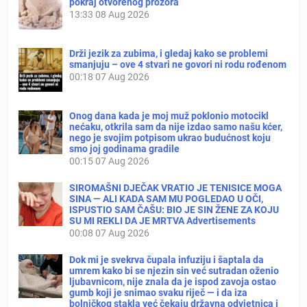
pokraj otvorenog prozora
13:33
08 Aug 2026
Drži jezik za zubima, i gledaj kako se problemi
smanjuju – ove 4 stvari ne govori ni rodu rođenom
00:18
07 Aug 2026
Onog dana kada je moj muž poklonio motocikl
nećaku, otkrila sam da nije izdao samo našu kćer,
nego je svojim potpisom ukrao budućnost koju
smo joj godinama gradile
00:15
07 Aug 2026
SIROMAŠNI DJEČAK VRATIO JE TENISICE MOGA
SINA — ALI KADA SAM MU POGLEDAO U OČI,
ISPUSTIO SAM ČAŠU: BIO JE SIN ŽENE ZA KOJU
SU MI REKLI DA JE MRTVA Advertisements
00:08
07 Aug 2026
Dok mi je svekrva čupala infuziju i šaptala da
umrem kako bi se njezin sin već sutradan oženio
ljubavnicom, nije znala da je ispod zavoja ostao
gumb koji je snimao svaku riječ — i da iza
bolničkog stakla već čekaju državna odvjetnica i