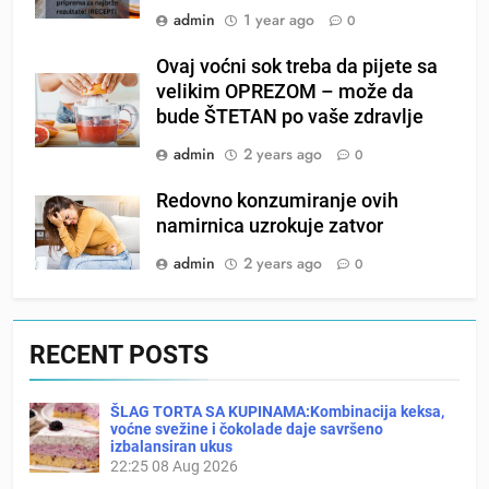
admin
1 year ago
0
Ovaj voćni sok treba da pijete sa
velikim OPREZOM – može da
bude ŠTETAN po vaše zdravlje
admin
2 years ago
0
Redovno konzumiranje ovih
namirnica uzrokuje zatvor
admin
2 years ago
0
RECENT POSTS
ŠLAG TORTA SA KUPINAMA:Kombinacija keksa,
voćne svežine i čokolade daje savršeno
izbalansiran ukus
22:25
08 Aug 2026