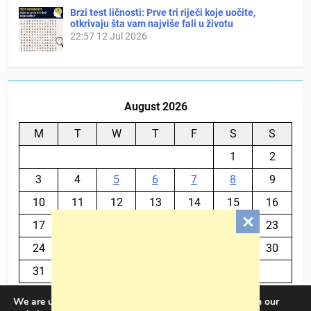
Brzi test ličnosti: Prve tri riječi koje uočite,
otkrivaju šta vam najviše fali u životu
22:57
12 Jul 2026
August 2026
M
T
W
T
F
S
S
1
2
3
4
5
6
7
8
9
10
11
12
13
14
15
16
17
18
19
20
21
22
23
24
25
26
27
28
29
30
31
We are using cookies to give you the best experience on our
« Jul