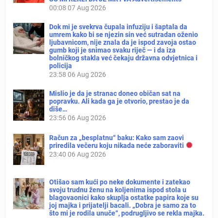
00:08
07 Aug 2026
Dok mi je svekrva čupala infuziju i šaptala da
umrem kako bi se njezin sin već sutradan oženio
ljubavnicom, nije znala da je ispod zavoja ostao
gumb koji je snimao svaku riječ — i da iza
bolničkog stakla već čekaju državna odvjetnica i
policija
23:58
06 Aug 2026
Mislio je da je stranac doneo običan sat na
popravku. Ali kada ga je otvorio, prestao je da
diše…
23:56
06 Aug 2026
Račun za „besplatnu“ baku: Kako sam zaovi
priredila večeru koju nikada neće zaboraviti
23:40
06 Aug 2026
Otišao sam kući po neke dokumente i zatekao
svoju trudnu ženu na koljenima ispod stola u
blagovaonici kako skuplja ostatke papira koje su
joj majka i prijatelji bacali. „Dobra je samo za to
što mi je rodila unuče“, podrugljivo se rekla majka.