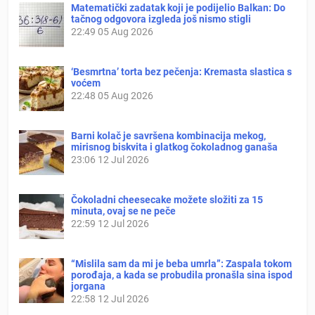
Matematički zadatak koji je podijelio Balkan: Do
tačnog odgovora izgleda još nismo stigli
22:49
05 Aug 2026
‘Besmrtna’ torta bez pečenja: Kremasta slastica s
voćem
22:48
05 Aug 2026
Barni kolač je savršena kombinacija mekog,
mirisnog biskvita i glatkog čokoladnog ganaša
23:06
12 Jul 2026
Čokoladni cheesecake možete složiti za 15
minuta, ovaj se ne peče
22:59
12 Jul 2026
“Mislila sam da mi je beba umrla”: Zaspala tokom
porođaja, a kada se probudila pronašla sina ispod
jorgana
22:58
12 Jul 2026