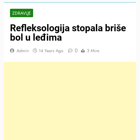
ZDRAVLJE
Refleksologija stopala briše
bol u leđima
0
Admin
14 Years Ago
3 Mins