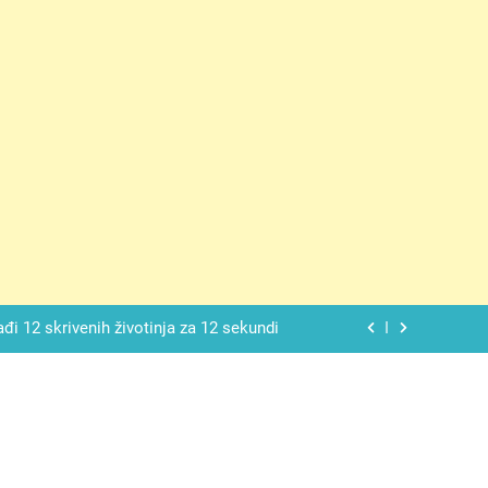
ačnog odgovora izgleda još nismo stigli
 mekan, ovaj kolač će se dopasti svima
ađi 12 skrivenih životinja za 12 sekundi
ostavniji recept za finu pitu od jogurta
ačnog odgovora izgleda još nismo stigli
 mekan, ovaj kolač će se dopasti svima
ađi 12 skrivenih životinja za 12 sekundi