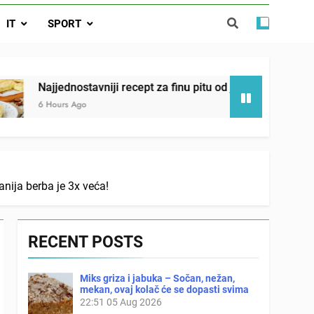
ostavniji recept za finu pitu od jogurta
IT
SPORT
ačnog odgovora izgleda još nismo stigli
stavniji recept za finu pitu od jogurta
Matemat
go
6 Hours A
nija berba je 3x veća!
RECENT POSTS
Miks griza i jabuka – Sočan, nežan,
mekan, ovaj kolač će se dopasti svima
22:51
05 Aug 2026