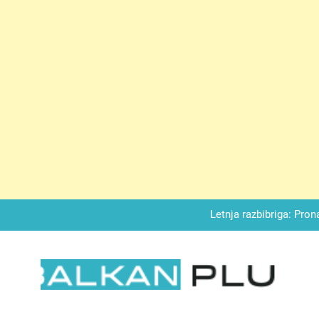
Matematički zadatak koji je podijelio Balkan: Do t
Miks griza i jabuka – Sočan, nežan,
Letnja razbibriga: Pron
Najjedn
Matematički zadatak koji je podijelio Balkan: Do t
Miks griza i jabuka – Sočan, nežan,
LKAN PLUS
Letnja razbibriga: Pron