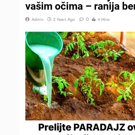
vašim očima – ranija ber
0
Admin
2 Years Ago
4 Mins