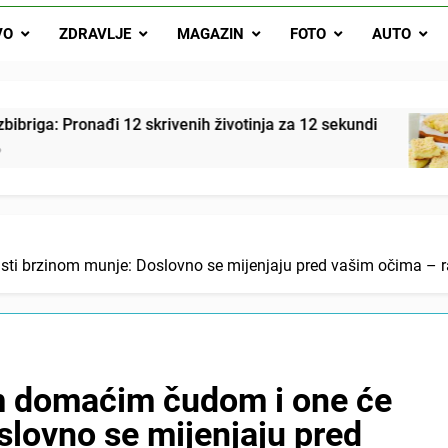
Najjedn
VO
ZDRAVLJE
MAGAZIN
FOTO
AUTO
Matematički zadatak koji je podijelio Balkan: Do t
i 12 skrivenih životinja za 12 sekundi
Najjedno
6 Hours A
i brzinom munje: Doslovno se mijenjaju pred vašim očima – ra
m domaćim čudom i one će
slovno se mijenjaju pred