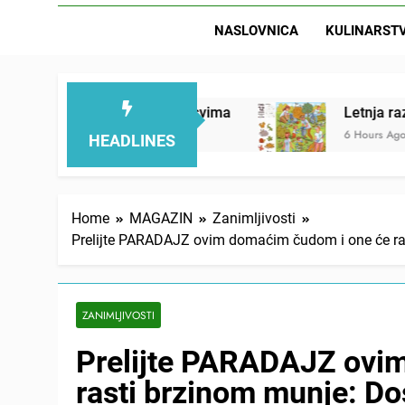
NASLOVNICA
KULINARST
 će se dopasti svima
Letnja razbibriga: Pronađ
6 Hours Ago
HEADLINES
Home
MAGAZIN
Zanimljivosti
Prelijte PARADAJZ ovim domaćim čudom i one će rast
ZANIMLJIVOSTI
Prelijte PARADAJZ ovi
rasti brzinom munje: Do