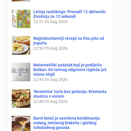
Letnja razbibriga: Pronađi 12 skrivenih
životinja za 12 sekundi
22:51
05 Aug 2026
Najjednostavniji recept za finu pitu od
jogurta
22:50
05 Aug 2026
Matematički zadatak koji je podijelio
Balkan: Do tačnog odgovora izgleda još
nismo stigli
22:49
05 Aug 2026
‘Besmrtna’ torta bez pečenja: Kremasta
slastica s voćem
22:48
05 Aug 2026
Barni kolač je savršena kombinacija
mekog, mirisnog biskvita i glatkog
čokoladnog ganaša