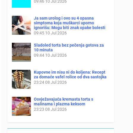
09:46
10 Jul 2026
Ja sam urolog i ovo su 4 opasna
simptoma koja muškarci uporno
ignorišu: Mogu biti znak opake bolesti
09:45
10 Jul 2026
Sladoled torta bez pečenja gotova za
10 minuta
09:44
10 Jul 2026
Kupovne im nisu ni do koljena: Recept
za domaće vafel rolice od dva sastojka
23:24
08 Jul 2026
Osvježavajuća kremasta torta s
malinama i plazma keksom
23:23
08 Jul 2026