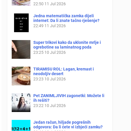
22:50
11 Jul 2026
Jedna matematička zamka dijeli
internet: Da li znate tačno rješenje?
22:49
11 Jul 2026
Super trikovi kako da uklonite mrlje i
ogrebotine sa laminatnog poda
23:25
10 Jul 2026
TIRAMISU ROL: Lagan, kremast i
neodoljiv desert
23:23
10 Jul 2026
Pet ZANIMLJIVIH zagonetki: Možete li
ih rešiti?
23:22
10 Jul 2026
Jedan račun, hiljade pogrešnih
odgovora: Da li ćete vi izbjeći zamku?