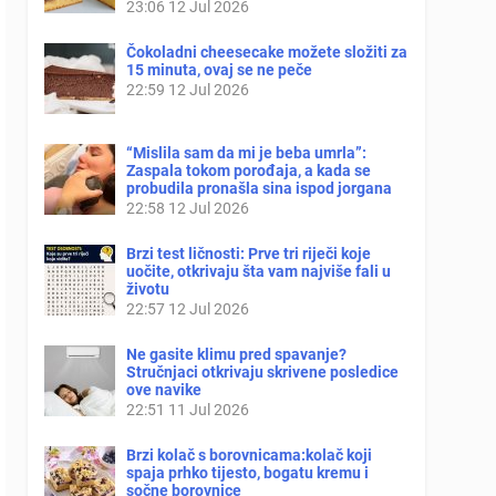
23:06
12 Jul 2026
Čokoladni cheesecake možete složiti za
15 minuta, ovaj se ne peče
22:59
12 Jul 2026
“Mislila sam da mi je beba umrla”:
Zaspala tokom porođaja, a kada se
probudila pronašla sina ispod jorgana
22:58
12 Jul 2026
Brzi test ličnosti: Prve tri riječi koje
uočite, otkrivaju šta vam najviše fali u
životu
22:57
12 Jul 2026
Ne gasite klimu pred spavanje?
Stručnjaci otkrivaju skrivene posledice
ove navike
22:51
11 Jul 2026
Brzi kolač s borovnicama:kolač koji
spaja prhko tijesto, bogatu kremu i
sočne borovnice