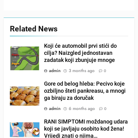
Related News
Koji će automobil prvi stići do
cilja? Naizgled jednostavan
zadatak koji zbunjuje mnoge
admin
3 months ago
0
Gore od belog hleba: Pecivo koje
ozbiljno šteti pankreasu, a mnogi
ga biraju za doručak
admin
6 months ago
0
RANI SIMPTOMI moždanog udara
koji se javljaju osobito kod žena!
Vrijedi znati o njima…