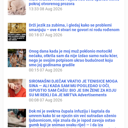
pokraj otvorenog prozora
13:33
08 Aug 2026
Drži jezik za zubima, i gledaj kako se problemi
smanjuju – ove 4 stvari ne govori ni rodu rođenom
00:18
07 Aug 2026
Onog dana kada je moj muž poklonio motocikl
nećaku, otkrila sam da nije izdao samo našu kćer,
nego je svojim potpisom ukrao budućnost koju
smo joj godinama gradile
00:15
07 Aug 2026
SIROMAŠNI DJEČAK VRATIO JE TENISICE MOGA
SINA — ALI KADA SAM MU POGLEDAO U OČI,
ISPUSTIO SAM ČAŠU: BIO JE SIN ŽENE ZA KOJU
SU MI REKLI DA JE MRTVA Advertisements
00:08
07 Aug 2026
Dok mi je svekrva čupala infuziju i šaptala da
umrem kako bi se njezin sin već sutradan oženio
ljubavnicom, nije znala da je ispod zavoja ostao
gumb koji je snimao svaku riječ — i da iza