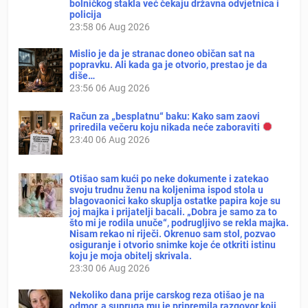
bolničkog stakla već čekaju državna odvjetnica i
policija
23:58
06 Aug 2026
Mislio je da je stranac doneo običan sat na
popravku. Ali kada ga je otvorio, prestao je da
diše…
23:56
06 Aug 2026
Račun za „besplatnu“ baku: Kako sam zaovi
priredila večeru koju nikada neće zaboraviti
23:40
06 Aug 2026
Otišao sam kući po neke dokumente i zatekao
svoju trudnu ženu na koljenima ispod stola u
blagovaonici kako skuplja ostatke papira koje su
joj majka i prijatelji bacali. „Dobra je samo za to
što mi je rodila unuče“, podrugljivo se rekla majka.
Nisam rekao ni riječi. Okrenuo sam stol, pozvao
osiguranje i otvorio snimke koje će otkriti istinu
koju je moja obitelj skrivala.
23:30
06 Aug 2026
Nekoliko dana prije carskog reza otišao je na
odmor, a supruga mu je pripremila razgovor koji