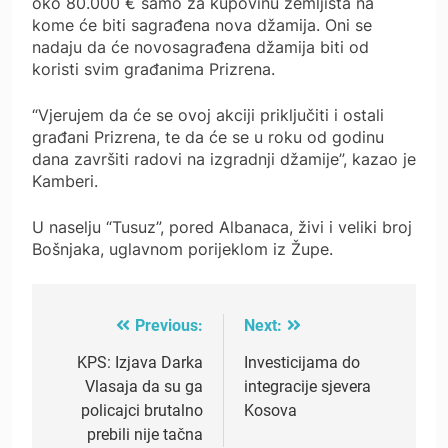
oko 80.000 € samo za kupovinu zemljišta na
kome će biti sagrađena nova džamija. Oni se
nadaju da će novosagrađena džamija biti od
koristi svim građanima Prizrena.
“Vjerujem da će se ovoj akciji priključiti i ostali
građani Prizrena, te da će se u roku od godinu
dana završiti radovi na izgradnji džamije”, kazao je
Kamberi.
U naselju “Tusuz”, pored Albanaca, živi i veliki broj
Bošnjaka, uglavnom porijeklom iz Župe.
Previous:
Next:
Post
navigation
KPS: Izjava Darka
Investicijama do
Vlasaja da su ga
integracije sjevera
policajci brutalno
Kosova
prebili nije tačna