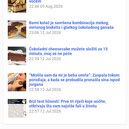
voćem
22:48
05 Aug 2026
Barni kolač je savršena kombinacija mekog,
mirisnog biskvita i glatkog čokoladnog ganaša
23:06
12 Jul 2026
Čokoladni cheesecake možete složiti za 15
minuta, ovaj se ne peče
22:59
12 Jul 2026
“Mislila sam da mi je beba umrla”: Zaspala tokom
porođaja, a kada se probudila pronašla sina ispod
jorgana
22:58
12 Jul 2026
Brzi test ličnosti: Prve tri riječi koje uočite,
otkrivaju šta vam najviše fali u životu
22:57
12 Jul 2026