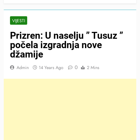
VIJESTI
Prizren: U naselju ” Tusuz ”
počela izgradnja nove
džamije
0
Admin
14 Years Ago
2 Mins