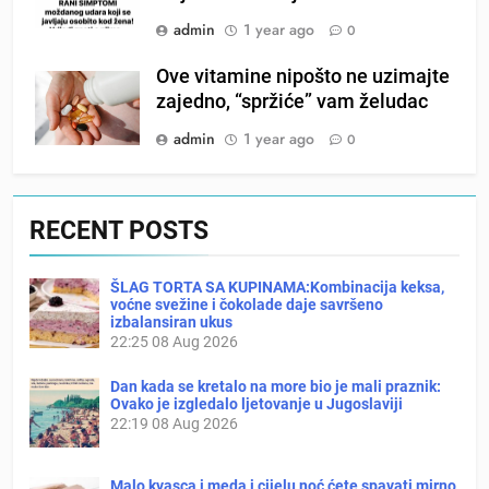
admin
1 year ago
0
Ove vitamine nipošto ne uzimajte
zajedno, “spržiće” vam želudac
admin
1 year ago
0
RECENT POSTS
ŠLAG TORTA SA KUPINAMA:Kombinacija keksa,
voćne svežine i čokolade daje savršeno
izbalansiran ukus
22:25
08 Aug 2026
Dan kada se kretalo na more bio je mali praznik:
Ovako je izgledalo ljetovanje u Jugoslaviji
22:19
08 Aug 2026
Malo kvasca i meda i cijelu noć ćete spavati mirno