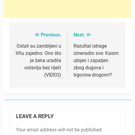
Previous:
Next:
Post
navigation
Ostali su zarobljeni u
Rezultat istrage
liftu zajedno: Ono što
iznenadio sve: Kasim
je žena uradila
ubijen i zapaljen
ostavlja bez riječi
zbog dugova i
(VIDEO)
trgovine drogom!?
LEAVE A REPLY
Your email address will not be published.