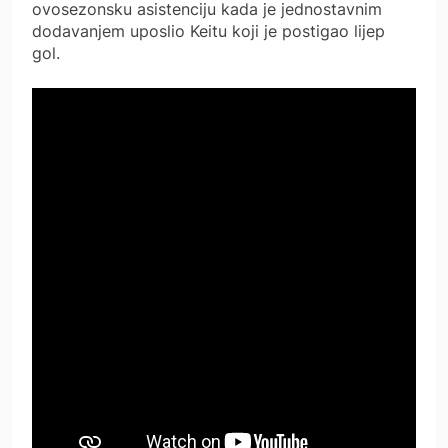
ovosezonsku asistenciju kada je jednostavnim
dodavanjem uposlio Keitu koji je postigao lijep
gol.