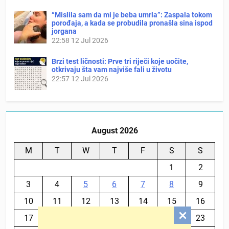
“Mislila sam da mi je beba umrla”: Zaspala tokom
porođaja, a kada se probudila pronašla sina ispod
jorgana
22:58
12 Jul 2026
Brzi test ličnosti: Prve tri riječi koje uočite,
otkrivaju šta vam najviše fali u životu
22:57
12 Jul 2026
August 2026
M
T
W
T
F
S
S
1
2
3
4
5
6
7
8
9
10
11
12
13
14
15
16
17
18
19
20
21
22
23