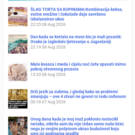
ŠLAG TORTA SA KUPINAMA:Kombinacija keksa,
voćne svežine i čokolade daje savršeno
izbalansiran ukus
22:25
08 Aug 2026
Dan kada se kretalo na more bio je mali praznik:
Ovako je izgledalo ljetovanje u Jugoslaviji
22:19
08 Aug 2026
Malo kvasca i meda i cijelu noć ćete spavati mirno
pokraj otvorenog prozora
13:33
08 Aug 2026
Drži jezik za zubima, i gledaj kako se problemi
smanjuju – ove 4 stvari ne govori ni rodu rođenom
00:18
07 Aug 2026
Onog dana kada je moj muž poklonio motocikl
nećaku, otkrila sam da nije izdao samo našu kćer,
nego je svojim potpisom ukrao budućnost koju
smo joj godinama gradile