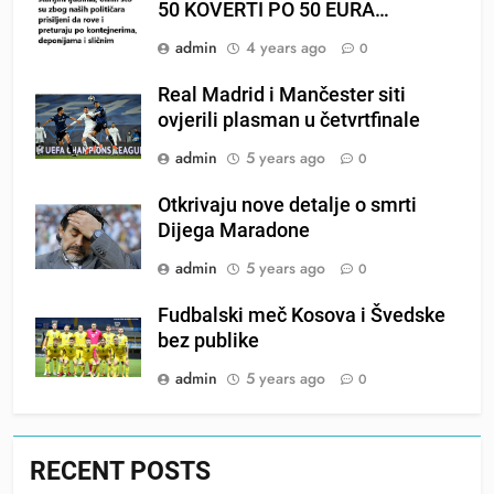
50 KOVERTI PO 50 EURA…
admin
4 years ago
0
Real Madrid i Mančester siti
ovjerili plasman u četvrtfinale
admin
5 years ago
0
Otkrivaju nove detalje o smrti
Dijega Maradone
admin
5 years ago
0
Fudbalski meč Kosova i Švedske
bez publike
admin
5 years ago
0
RECENT POSTS