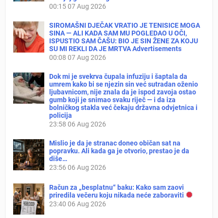
00:15
07 Aug 2026
SIROMAŠNI DJEČAK VRATIO JE TENISICE MOGA
SINA — ALI KADA SAM MU POGLEDAO U OČI,
ISPUSTIO SAM ČAŠU: BIO JE SIN ŽENE ZA KOJU
SU MI REKLI DA JE MRTVA Advertisements
00:08
07 Aug 2026
Dok mi je svekrva čupala infuziju i šaptala da
umrem kako bi se njezin sin već sutradan oženio
ljubavnicom, nije znala da je ispod zavoja ostao
gumb koji je snimao svaku riječ — i da iza
bolničkog stakla već čekaju državna odvjetnica i
policija
23:58
06 Aug 2026
Mislio je da je stranac doneo običan sat na
popravku. Ali kada ga je otvorio, prestao je da
diše…
23:56
06 Aug 2026
Račun za „besplatnu“ baku: Kako sam zaovi
priredila večeru koju nikada neće zaboraviti
23:40
06 Aug 2026