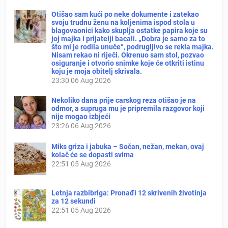
Otišao sam kući po neke dokumente i zatekao
svoju trudnu ženu na koljenima ispod stola u
blagovaonici kako skuplja ostatke papira koje su
joj majka i prijatelji bacali. „Dobra je samo za to
što mi je rodila unuče“, podrugljivo se rekla majka.
Nisam rekao ni riječi. Okrenuo sam stol, pozvao
osiguranje i otvorio snimke koje će otkriti istinu
koju je moja obitelj skrivala.
23:30
06 Aug 2026
Nekoliko dana prije carskog reza otišao je na
odmor, a supruga mu je pripremila razgovor koji
nije mogao izbjeći
23:26
06 Aug 2026
Miks griza i jabuka – Sočan, nežan, mekan, ovaj
kolač će se dopasti svima
22:51
05 Aug 2026
Letnja razbibriga: Pronađi 12 skrivenih životinja
za 12 sekundi
22:51
05 Aug 2026