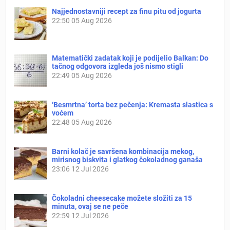
Najjednostavniji recept za finu pitu od jogurta
22:50
05 Aug 2026
Matematički zadatak koji je podijelio Balkan: Do
tačnog odgovora izgleda još nismo stigli
22:49
05 Aug 2026
‘Besmrtna’ torta bez pečenja: Kremasta slastica s
voćem
22:48
05 Aug 2026
Barni kolač je savršena kombinacija mekog,
mirisnog biskvita i glatkog čokoladnog ganaša
23:06
12 Jul 2026
Čokoladni cheesecake možete složiti za 15
minuta, ovaj se ne peče
22:59
12 Jul 2026