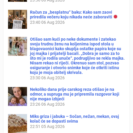
Račun za „besplatnu“ baku: Kako sam zaovi
priredila večeru koju nikada neće zaboraviti
23:40
06 Aug 2026
Otišao sam kući po neke dokumente i zatekao
svoju trudnu ženu na koljenima ispod stola u
blagovaonici kako skuplja ostatke papira koje su
joj majka i prijatelji bacali. „Dobra je samo za to
što mi je rodila unuče“, podrugljivo se rekla majka.
Nisam rekao ni riječi. Okrenuo sam stol, pozvao
osiguranje i otvorio snimke koje će otkriti istinu
koju je moja obitelj skrivala.
23:30
06 Aug 2026
Nekoliko dana prije carskog reza otišao je na
odmor, a supruga mu je pripremila razgovor koji
nije mogao izbjeći
23:26
06 Aug 2026
Miks griza i jabuka – Sočan, nežan, mekan, ovaj
kolač će se dopasti svima
22:51
05 Aug 2026