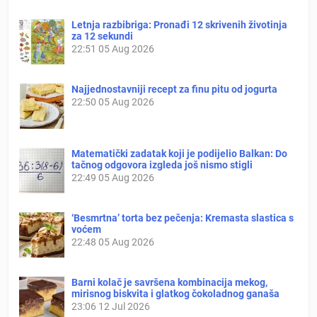
Letnja razbibriga: Pronađi 12 skrivenih životinja
za 12 sekundi
22:51
05 Aug 2026
Najjednostavniji recept za finu pitu od jogurta
22:50
05 Aug 2026
Matematički zadatak koji je podijelio Balkan: Do
tačnog odgovora izgleda još nismo stigli
22:49
05 Aug 2026
‘Besmrtna’ torta bez pečenja: Kremasta slastica s
voćem
22:48
05 Aug 2026
Barni kolač je savršena kombinacija mekog,
mirisnog biskvita i glatkog čokoladnog ganaša
23:06
12 Jul 2026