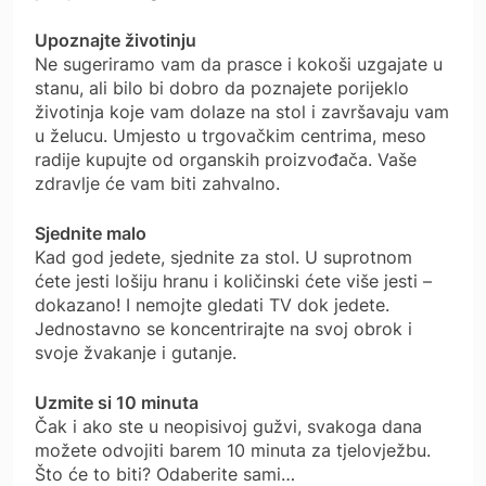
Upoznajte životinju
Ne sugeriramo vam da prasce i kokoši uzgajate u
stanu, ali bilo bi dobro da poznajete porijeklo
životinja koje vam dolaze na stol i završavaju vam
u želucu. Umjesto u trgovačkim centrima, meso
radije kupujte od organskih proizvođača. Vaše
zdravlje će vam biti zahvalno.
Sjednite malo
Kad god jedete, sjednite za stol. U suprotnom
ćete jesti lošiju hranu i količinski ćete više jesti –
dokazano! I nemojte gledati TV dok jedete.
Jednostavno se koncentrirajte na svoj obrok i
svoje žvakanje i gutanje.
Uzmite si 10 minuta
Čak i ako ste u neopisivoj gužvi, svakoga dana
možete odvojiti barem 10 minuta za tjelovježbu.
Što će to biti? Odaberite sami…