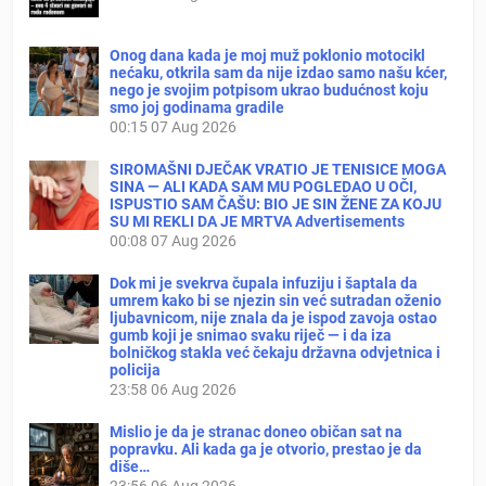
Onog dana kada je moj muž poklonio motocikl
nećaku, otkrila sam da nije izdao samo našu kćer,
nego je svojim potpisom ukrao budućnost koju
smo joj godinama gradile
00:15
07 Aug 2026
SIROMAŠNI DJEČAK VRATIO JE TENISICE MOGA
SINA — ALI KADA SAM MU POGLEDAO U OČI,
ISPUSTIO SAM ČAŠU: BIO JE SIN ŽENE ZA KOJU
SU MI REKLI DA JE MRTVA Advertisements
00:08
07 Aug 2026
Dok mi je svekrva čupala infuziju i šaptala da
umrem kako bi se njezin sin već sutradan oženio
ljubavnicom, nije znala da je ispod zavoja ostao
gumb koji je snimao svaku riječ — i da iza
bolničkog stakla već čekaju državna odvjetnica i
policija
23:58
06 Aug 2026
Mislio je da je stranac doneo običan sat na
popravku. Ali kada ga je otvorio, prestao je da
diše…
23:56
06 Aug 2026