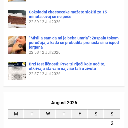
Čokoladni cheesecake možete složiti za 15
minuta, ovaj se ne peče
22:59
12 Jul 2026
“Mislila sam da mi je beba umrla”: Zaspala tokom
porođaja, a kada se probudila pronašla sina ispod
jorgana
22:58
12 Jul 2026
Brzi test ličnosti: Prve tri riječi koje uočite,
otkrivaju šta vam najviše fali u životu
22:57
12 Jul 2026
August 2026
M
T
W
T
F
S
S
1
2