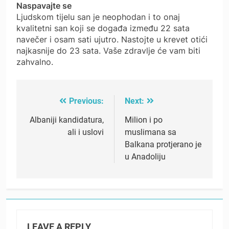
Naspavajte se
Ljudskom tijelu san je neophodan i to onaj
kvalitetni san koji se događa između 22 sata
navečer i osam sati ujutro. Nastojte u krevet otići
najkasnije do 23 sata. Vaše zdravlje će vam biti
zahvalno.
Previous:
Next:
Post
navigation
Albaniji kandidatura,
Milion i po
ali i uslovi
muslimana sa
Balkana protjerano je
u Anadoliju
LEAVE A REPLY