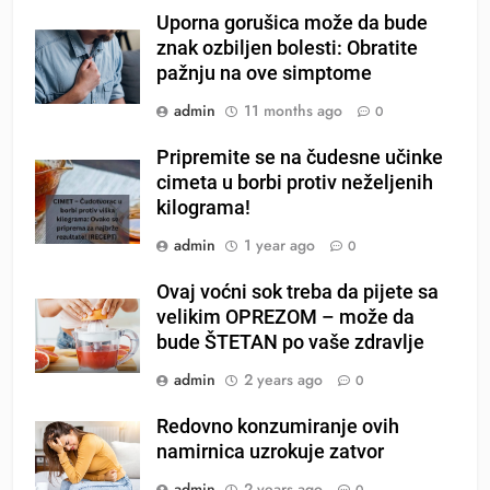
Uporna gorušica može da bude
znak ozbiljen bolesti: Obratite
pažnju na ove simptome
admin
11 months ago
0
Pripremite se na čudesne učinke
cimeta u borbi protiv neželjenih
kilograma!
admin
1 year ago
0
Ovaj voćni sok treba da pijete sa
velikim OPREZOM – može da
bude ŠTETAN po vaše zdravlje
admin
2 years ago
0
Redovno konzumiranje ovih
namirnica uzrokuje zatvor
admin
2 years ago
0