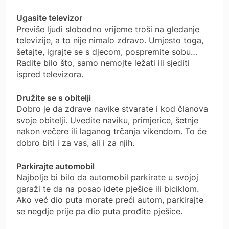
Ugasite televizor
Previše ljudi slobodno vrijeme troši na gledanje
televizije, a to nije nimalo zdravo. Umjesto toga,
šetajte, igrajte se s djecom, pospremite sobu…
Radite bilo što, samo nemojte ležati ili sjediti
ispred televizora.
Družite se s obitelji
Dobro je da zdrave navike stvarate i kod članova
svoje obitelji. Uvedite naviku, primjerice, šetnje
nakon večere ili laganog trčanja vikendom. To će
dobro biti i za vas, ali i za njih.
Parkirajte automobil
Najbolje bi bilo da automobil parkirate u svojoj
garaži te da na posao idete pješice ili biciklom.
Ako već dio puta morate preći autom, parkirajte
se negdje prije pa dio puta prođite pješice.