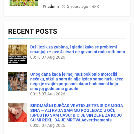
admin
5 years ago
0
RECENT POSTS
Drži jezik za zubima, i gledaj kako se problemi
smanjuju – ove 4 stvari ne govori ni rodu rođenom
00:18
07 Aug 2026
Onog dana kada je moj muž poklonio motocikl
nećaku, otkrila sam da nije izdao samo našu kćer,
nego je svojim potpisom ukrao budućnost koju
smo joj godinama gradile
00:15
07 Aug 2026
SIROMAŠNI DJEČAK VRATIO JE TENISICE MOGA
SINA — ALI KADA SAM MU POGLEDAO U OČI,
ISPUSTIO SAM ČAŠU: BIO JE SIN ŽENE ZA KOJU
SU MI REKLI DA JE MRTVA Advertisements
00:08
07 Aug 2026