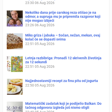
23:30
06 Aug 2026
Nekoliko dana prije carskog reza otišao je na
odmor, a supruga mu je pripremila razgovor koji
nije mogao izbjeći
23:26
06 Aug 2026
Miks griza i jabuka – Sočan, nežan, mekan, ovaj
kolač će se dopasti svima
22:51
05 Aug 2026
Letnja razbibriga: Pronađi 12 skrivenih životinja
za 12 sekundi
22:51
05 Aug 2026
Najjednostavniji recept za finu pitu od jogurta
22:50
05 Aug 2026
Matematički zadatak koji je podijelio Balkan: Do
tačnog odgovora izgleda još nismo stigli
22:49
05 Aug 2026