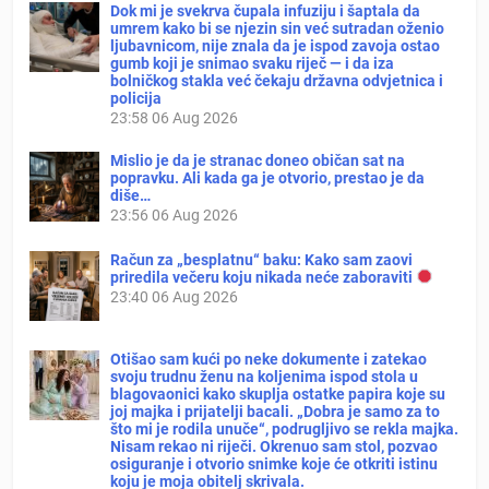
Dok mi je svekrva čupala infuziju i šaptala da
umrem kako bi se njezin sin već sutradan oženio
ljubavnicom, nije znala da je ispod zavoja ostao
gumb koji je snimao svaku riječ — i da iza
bolničkog stakla već čekaju državna odvjetnica i
policija
23:58
06 Aug 2026
Mislio je da je stranac doneo običan sat na
popravku. Ali kada ga je otvorio, prestao je da
diše…
23:56
06 Aug 2026
Račun za „besplatnu“ baku: Kako sam zaovi
priredila večeru koju nikada neće zaboraviti
23:40
06 Aug 2026
Otišao sam kući po neke dokumente i zatekao
svoju trudnu ženu na koljenima ispod stola u
blagovaonici kako skuplja ostatke papira koje su
joj majka i prijatelji bacali. „Dobra je samo za to
što mi je rodila unuče“, podrugljivo se rekla majka.
Nisam rekao ni riječi. Okrenuo sam stol, pozvao
osiguranje i otvorio snimke koje će otkriti istinu
koju je moja obitelj skrivala.