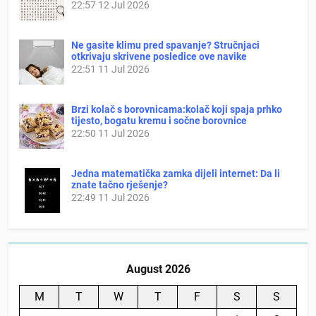
22:57
12 Jul 2026
Ne gasite klimu pred spavanje? Stručnjaci
otkrivaju skrivene posledice ove navike
22:51
11 Jul 2026
Brzi kolač s borovnicama:kolač koji spaja prhko
tijesto, bogatu kremu i sočne borovnice
22:50
11 Jul 2026
Jedna matematička zamka dijeli internet: Da li
znate tačno rješenje?
22:49
11 Jul 2026
August 2026
M
T
W
T
F
S
S