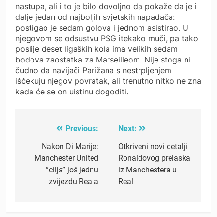
nastupa, ali i to je bilo dovoljno da pokaže da je i
dalje jedan od najboljih svjetskih napadača:
postigao je sedam golova i jednom asistirao. U
njegovom se odsustvu PSG itekako muči, pa tako
poslije deset ligaških kola ima velikih sedam
bodova zaostatka za Marseilleom. Nije stoga ni
čudno da navijači Parižana s nestrpljenjem
iščekuju njegov povratak, ali trenutno nitko ne zna
kada će se on uistinu dogoditi.
Previous:
Next:
Post
navigation
Nakon Di Marije:
Otkriveni novi detalji
Manchester United
Ronaldovog prelaska
”cilja” još jednu
iz Manchestera u
zvijezdu Reala
Real