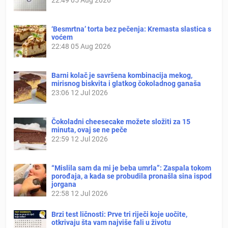
‘Besmrtna’ torta bez pečenja: Kremasta slastica s
voćem
22:48
05 Aug 2026
Barni kolač je savršena kombinacija mekog,
mirisnog biskvita i glatkog čokoladnog ganaša
23:06
12 Jul 2026
Čokoladni cheesecake možete složiti za 15
minuta, ovaj se ne peče
22:59
12 Jul 2026
“Mislila sam da mi je beba umrla”: Zaspala tokom
porođaja, a kada se probudila pronašla sina ispod
jorgana
22:58
12 Jul 2026
Brzi test ličnosti: Prve tri riječi koje uočite,
otkrivaju šta vam najviše fali u životu