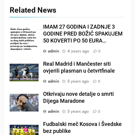
Related News
IMAM 27 GODINA I ZADNJE 3
GODINE PRED BOŽIĆ SPAKUJEM
50 KOVERTI PO 50 EURA…
admin
4 years ago
0
Real Madrid i Mančester siti
ovjerili plasman u četvrtfinale
admin
5 years ago
0
Otkrivaju nove detalje o smrti
Dijega Maradone
admin
5 years ago
0
Fudbalski meč Kosova i Švedske
bez publike