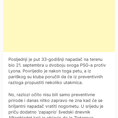
Posljednji je put 33-godišnji napadač na terenu
bio 21. septembra u dvoboju svoga PSG-a protiv
Lyona. Povrijedio je nakon toga petu, a iz
pariškog su kluba poručili da će iz preventivnih
razloga propustiti nekoliko utakmica.
No, razlozi očito nisu bili samo preventivne
prirode i danas nitko zapravo ne zna kad će se
briljantni napadač vratiti nogometu. U srijedu je
priču dodatno ‘zapaprio’ švedski dnevnik
Aftonbladet koji je objavio da je Zlatanova