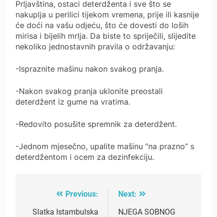
Prljavština, ostaci deterdženta i sve što se
nakuplja u perilici tijekom vremena, prije ili kasnije
će doći na vašu odjeću, što će dovesti do loših
mirisa i bijelih mrlja. Da biste to spriječili, slijedite
nekoliko jednostavnih pravila o održavanju:
-Ispraznite mašinu nakon svakog pranja.
-Nakon svakog pranja uklonite preostali
deterdžent iz gume na vratima.
-Redovito posušite spremnik za deterdžent.
-Jednom mjesečno, upalite mašinu ”na prazno” s
deterdžentom i ocem za dezinfekciju.
Previous:
Next:
Post
navigation
Slatka Istambulska
NJEGA SOBNOG