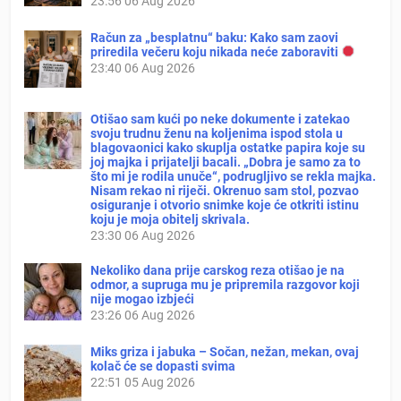
23:56
06 Aug 2026
Račun za „besplatnu“ baku: Kako sam zaovi
priredila večeru koju nikada neće zaboraviti
23:40
06 Aug 2026
Otišao sam kući po neke dokumente i zatekao
svoju trudnu ženu na koljenima ispod stola u
blagovaonici kako skuplja ostatke papira koje su
joj majka i prijatelji bacali. „Dobra je samo za to
što mi je rodila unuče“, podrugljivo se rekla majka.
Nisam rekao ni riječi. Okrenuo sam stol, pozvao
osiguranje i otvorio snimke koje će otkriti istinu
koju je moja obitelj skrivala.
23:30
06 Aug 2026
Nekoliko dana prije carskog reza otišao je na
odmor, a supruga mu je pripremila razgovor koji
nije mogao izbjeći
23:26
06 Aug 2026
Miks griza i jabuka – Sočan, nežan, mekan, ovaj
kolač će se dopasti svima
22:51
05 Aug 2026