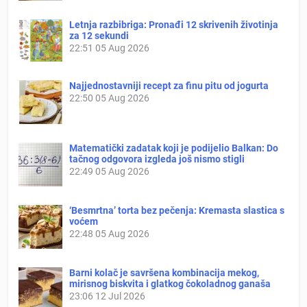
Letnja razbibriga: Pronađi 12 skrivenih životinja
za 12 sekundi
22:51
05 Aug 2026
Najjednostavniji recept za finu pitu od jogurta
22:50
05 Aug 2026
Matematički zadatak koji je podijelio Balkan: Do
tačnog odgovora izgleda još nismo stigli
22:49
05 Aug 2026
‘Besmrtna’ torta bez pečenja: Kremasta slastica s
voćem
22:48
05 Aug 2026
Barni kolač je savršena kombinacija mekog,
mirisnog biskvita i glatkog čokoladnog ganaša
23:06
12 Jul 2026