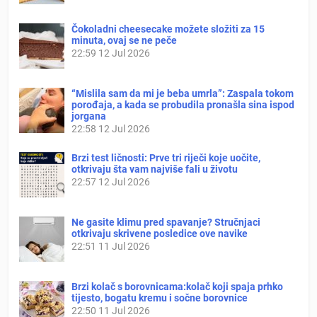
Čokoladni cheesecake možete složiti za 15
minuta, ovaj se ne peče
22:59
12 Jul 2026
“Mislila sam da mi je beba umrla”: Zaspala tokom
porođaja, a kada se probudila pronašla sina ispod
jorgana
22:58
12 Jul 2026
Brzi test ličnosti: Prve tri riječi koje uočite,
otkrivaju šta vam najviše fali u životu
22:57
12 Jul 2026
Ne gasite klimu pred spavanje? Stručnjaci
otkrivaju skrivene posledice ove navike
22:51
11 Jul 2026
Brzi kolač s borovnicama:kolač koji spaja prhko
tijesto, bogatu kremu i sočne borovnice
22:50
11 Jul 2026