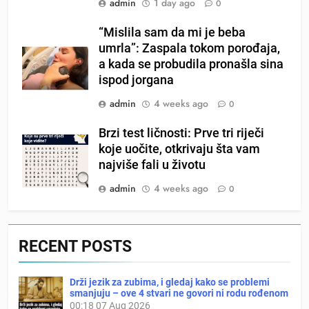
admin
1 day ago
0
“Mislila sam da mi je beba
umrla”: Zaspala tokom porođaja,
a kada se probudila pronašla sina
ispod jorgana
admin
4 weeks ago
0
Brzi test ličnosti: Prve tri riječi
koje uočite, otkrivaju šta vam
najviše fali u životu
admin
4 weeks ago
0
RECENT POSTS
Drži jezik za zubima, i gledaj kako se problemi
smanjuju – ove 4 stvari ne govori ni rodu rođenom
00:18
07 Aug 2026