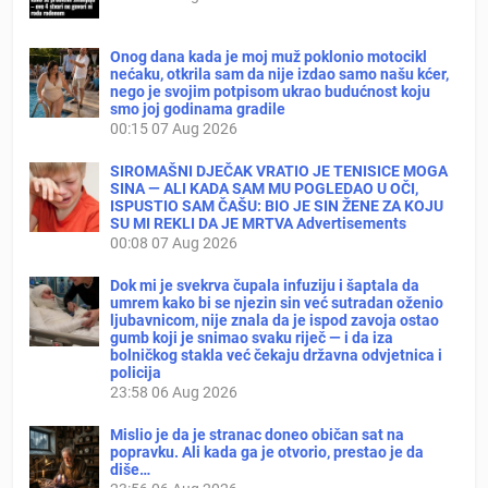
Onog dana kada je moj muž poklonio motocikl
nećaku, otkrila sam da nije izdao samo našu kćer,
nego je svojim potpisom ukrao budućnost koju
smo joj godinama gradile
00:15
07 Aug 2026
SIROMAŠNI DJEČAK VRATIO JE TENISICE MOGA
SINA — ALI KADA SAM MU POGLEDAO U OČI,
ISPUSTIO SAM ČAŠU: BIO JE SIN ŽENE ZA KOJU
SU MI REKLI DA JE MRTVA Advertisements
00:08
07 Aug 2026
Dok mi je svekrva čupala infuziju i šaptala da
umrem kako bi se njezin sin već sutradan oženio
ljubavnicom, nije znala da je ispod zavoja ostao
gumb koji je snimao svaku riječ — i da iza
bolničkog stakla već čekaju državna odvjetnica i
policija
23:58
06 Aug 2026
Mislio je da je stranac doneo običan sat na
popravku. Ali kada ga je otvorio, prestao je da
diše…