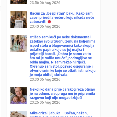
23:56
06 Aug 2026
Račun za „besplatnu“ baku: Kako sam
zaovi priredila večeru koju nikada neće
zaboraviti
23:40
06 Aug 2026
Otišao sam kući po neke dokumente i
zatekao svoju trudnu ženu na koljenima
ispod stola u blagovaonici kako skuplja
ostatke papira koje su joj majka i
prijatelji bacali. „Dobra je samo za to
što mi je rodila unuče“, podrugljivo se
rekla majka. Nisam rekao ni riječi.
Okrenuo sam stol, pozvao osiguranje i
otvorio snimke koje će otkriti istinu koju
je moja obitelj skrivala.
23:30
06 Aug 2026
Nekoliko dana prije carskog reza otišao
je na odmor, a supruga mu je pripremila
razgovor koji nije mogao izbjeći
23:26
06 Aug 2026
Miks griza i jabuka – Sočan, nežan,