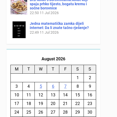
spaja prhko tijesto, bogatu kremu i
sočne borovnice
22:50
11 Jul 2026
Jedna matematička zamka dijeli
internet: Da li znate tačno rješenje?
22:49
11 Jul 2026
August 2026
M
T
W
T
F
S
S
1
2
3
4
5
6
7
8
9
10
11
12
13
14
15
16
17
18
19
20
21
22
23
24
25
26
27
28
29
30