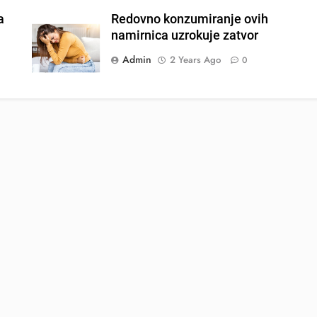
a
Redovno konzumiranje ovih
namirnica uzrokuje zatvor
Admin
2 Years Ago
0