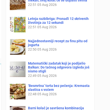
mekan, ovaj kolač će se dopasti svima
22:51
05 Aug 2026
Letnja razbibriga: Pronađi 12 skrivenih
životinja za 12 sekundi
22:51
05 Aug 2026
Najjednostavniji recept za finu pitu od
jogurta
22:50
05 Aug 2026
Matematički zadatak koji je podijelio
Balkan: Do tačnog odgovora izgleda još
nismo stigli
22:49
05 Aug 2026
‘Besmrtna’ torta bez pečenja: Kremasta
slastica s voćem
22:48
05 Aug 2026
Barni kolač je savršena kombinacija