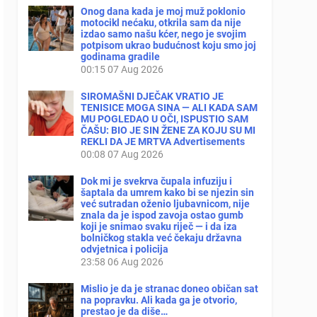
Onog dana kada je moj muž poklonio
motocikl nećaku, otkrila sam da nije
izdao samo našu kćer, nego je svojim
potpisom ukrao budućnost koju smo joj
godinama gradile
00:15
07 Aug 2026
SIROMAŠNI DJEČAK VRATIO JE
TENISICE MOGA SINA — ALI KADA SAM
MU POGLEDAO U OČI, ISPUSTIO SAM
ČAŠU: BIO JE SIN ŽENE ZA KOJU SU MI
REKLI DA JE MRTVA Advertisements
00:08
07 Aug 2026
Dok mi je svekrva čupala infuziju i
šaptala da umrem kako bi se njezin sin
već sutradan oženio ljubavnicom, nije
znala da je ispod zavoja ostao gumb
koji je snimao svaku riječ — i da iza
bolničkog stakla već čekaju državna
odvjetnica i policija
23:58
06 Aug 2026
Mislio je da je stranac doneo običan sat
na popravku. Ali kada ga je otvorio,
prestao je da diše…