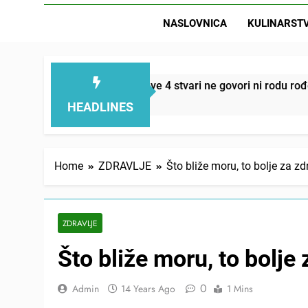
NASLOVNICA
KULINARST
D
blemi smanjuju – ove 4 stvari ne govori ni rodu rođenom
HEADLINES
Home
ZDRAVLJE
Što bliže moru, to bolje za zd
ZDRAVLJE
Što bliže moru, to bolje 
0
Admin
14 Years Ago
1 Mins