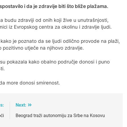
postavilo i da je zdravije biti što bliže plažama.
da budu zdraviji od onih koji žive u unutrašnjosti,
ici iz Evropskog centra za okolinu i zdravlje ljudi.
 kako je poznato da se ljudi odlično provode na plaži,
 pozitivno utječe na njihovo zdravlje.
r su pokazala kako obalno područje donosi i puno
ti.
a da more donosi smirenost.
s:
Next:
oći
Beograd traži autonomiju za Srbe na Kosovu