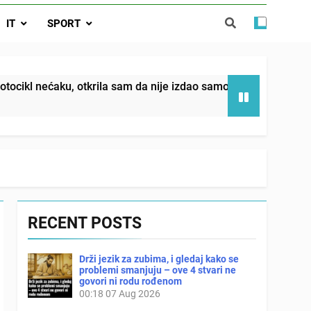
da nije izdao samo našu kćer, nego je
IT
SPORT
ućnost koju smo joj godinama gradile
 SAM MU POGLEDAO U OČI, ISPUSTIO
I REKLI DA JE MRTVA Advertisements
in sin već sutradan oženio ljubavnicom,
 otkrila sam da nije izdao samo našu kćer, nego je svojim po
 — i da iza bolničkog stakla već čekaju
državna odvjetnica i policija
RECENT POSTS
Drži jezik za zubima, i gledaj kako se
problemi smanjuju – ove 4 stvari ne
govori ni rodu rođenom
00:18
07 Aug 2026