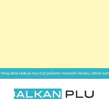
ok mi je svekrva čupala infuziju i šaptala da umrem kako bi se njez
nije znala da je ispod zavoja ostao gumb koji je snimao svaku riječ
Drži jezik za zubima, i gledaj kako se problemi smanjuju –
Onog dana kada je moj muž poklonio motocikl nećaku, otkrila sam 
svojim potpisom ukrao bud
SIROMAŠNI DJEČAK VRATIO JE TENISICE MOGA SINA — ALI KADA
SAM ČAŠU: BIO JE SIN ŽENE ZA KOJU SU M
ok mi je svekrva čupala infuziju i šaptala da umrem kako bi se njez
nije znala da je ispod zavoja ostao gumb koji je snimao svaku riječ
LKAN PLUS
Drži jezik za zubima, i gledaj kako se problemi smanjuju –