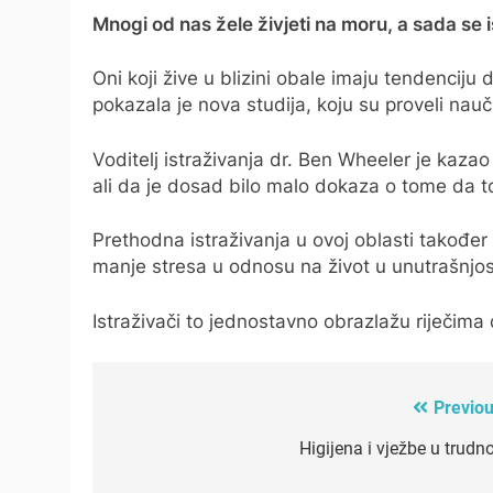
Mnogi od nas žele živjeti na moru, a sada se is
Oni koji žive u blizini obale imaju tendenciju 
pokazala je nova studija, koju su proveli naučn
Voditelj istraživanja dr. Ben Wheeler je kazao
ali da je dosad bilo malo dokaza o tome da to
Prethodna istraživanja u ovoj oblasti takođe
manje stresa u odnosu na život u unutrašnjos
Istraživači to jednostavno obrazlažu riječim
Previou
Post
navigation
Higijena i vježbe u trudn