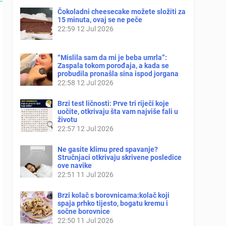
Čokoladni cheesecake možete složiti za
15 minuta, ovaj se ne peče
22:59
12 Jul 2026
“Mislila sam da mi je beba umrla”:
Zaspala tokom porođaja, a kada se
probudila pronašla sina ispod jorgana
22:58
12 Jul 2026
Brzi test ličnosti: Prve tri riječi koje
uočite, otkrivaju šta vam najviše fali u
životu
22:57
12 Jul 2026
Ne gasite klimu pred spavanje?
Stručnjaci otkrivaju skrivene posledice
ove navike
22:51
11 Jul 2026
Brzi kolač s borovnicama:kolač koji
spaja prhko tijesto, bogatu kremu i
sočne borovnice
22:50
11 Jul 2026