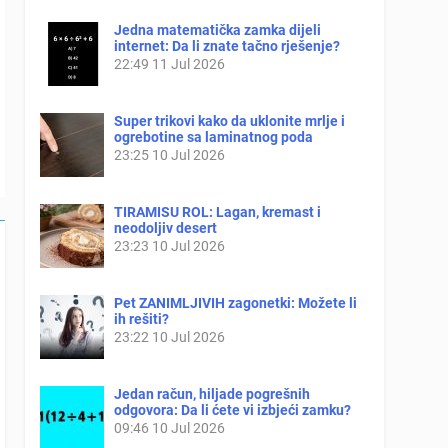
Jedna matematička zamka dijeli
internet: Da li znate tačno rješenje?
22:49
11 Jul 2026
Super trikovi kako da uklonite mrlje i
ogrebotine sa laminatnog poda
23:25
10 Jul 2026
TIRAMISU ROL: Lagan, kremast i
neodoljiv desert
23:23
10 Jul 2026
Pet ZANIMLJIVIH zagonetki: Možete li
ih rešiti?
23:22
10 Jul 2026
Jedan račun, hiljade pogrešnih
odgovora: Da li ćete vi izbjeći zamku?
09:46
10 Jul 2026