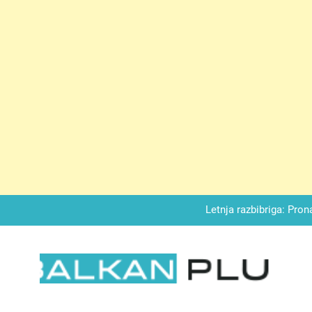
Matematički zadatak koji je podijelio Balkan: Do t
Miks griza i jabuka – Sočan, nežan,
Letnja razbibriga: Pron
Najjedn
Matematički zadatak koji je podijelio Balkan: Do t
LKAN PLUS
Miks griza i jabuka – Sočan, nežan,