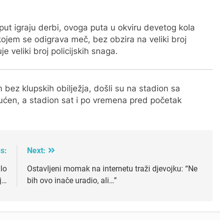
put igraju derbi, ovoga puta u okviru devetog kola
ojem se odigrava meč, bez obzira na veliki broj
e veliki broj policijskih snaga.
bez klupskih obilježja, došli su na stadion sa
ogućen, a stadion sat i po vremena pred početak
s:
Next:
lo
Ostavljeni momak na internetu traži djevojku: “Ne
j…
bih ovo inače uradio, ali…”