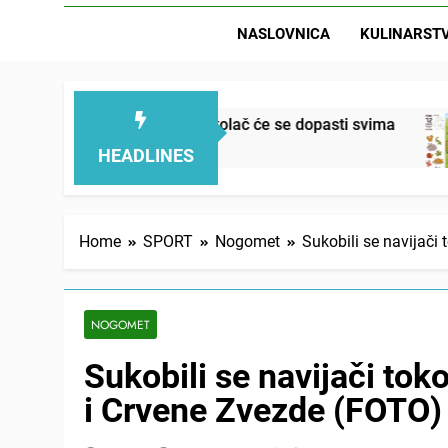
NASLOVNICA
KULINARST
ežan, mekan, ovaj kolač će se dopasti svima
L
2
HEADLINES
Home
SPORT
Nogomet
Sukobili se navijači
NOGOMET
Sukobili se navijači to
i Crvene Zvezde (FOTO)