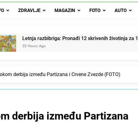
Letnja razbibriga: Pron
VO
ZDRAVLJE
MAGAZIN
FOTO
AUTO
Najjedn
Matematički zadatak koji je podijelio Balkan: Do t
etnja razbibriga: Pronađi 12 skrivenih životinja za 12 sekundi
2 Hours Ago
 tokom derbija između Partizana i Crvene Zvezde (FOTO)
kom derbija između Partizana