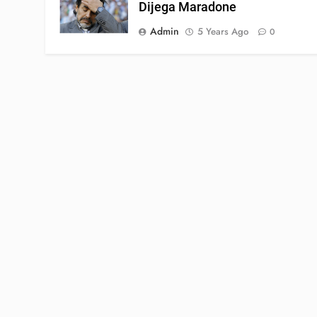
Dijega Maradone
Admin
5 Years Ago
0