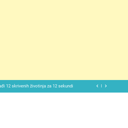
ačnog odgovora izgleda još nismo stigli
 mekan, ovaj kolač će se dopasti svima
ađi 12 skrivenih životinja za 12 sekundi
ostavniji recept za finu pitu od jogurta
ačnog odgovora izgleda još nismo stigli
 mekan, ovaj kolač će se dopasti svima