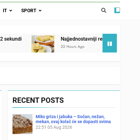
ađi 12 skrivenih životinja za 12 sekundi
IT
SPORT
ostavniji recept za finu pitu od jogurta
ačnog odgovora izgleda još nismo stigli
Najjednostavniji recept za finu pitu od jogurta
22 Hours Ago
RECENT POSTS
Miks griza i jabuka – Sočan, nežan,
mekan, ovaj kolač će se dopasti svima
22:51
05 Aug 2026