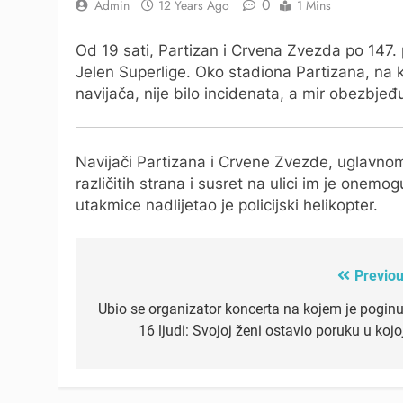
0
Admin
12 Years Ago
1 Mins
Od 19 sati, Partizan i Crvena Zvezda po 147. 
Jelen Superlige. Oko stadiona Partizana, na k
navijača, nije bilo incidenata, a mir obezbjeđuj
Navijači Partizana i Crvene Zvezde, uglavnom 
različitih strana i susret na ulici im je onem
utakmice nadlijetao je policijski helikopter.
Previou
Post
navigation
Ubio se organizator koncerta na kojem je poginu
16 ljudi: Svojoj ženi ostavio poruku u kojo