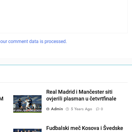
our comment data is processed.
Real Madrid i Mančester siti
EM
ovjerili plasman u četvrtfinale
Admin
5 Years Ago
0
Fudbalski meč Kosova i Švedske