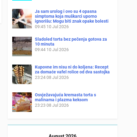
Ja sam urolog i ovo su 4 opasna
simptoma koja muškarci uporno
ignorišu: Mogu biti znak opake bolesti
09:45
10 Jul 2026
Sladoled torta bez pečenja gotova za
10 minuta
09:44
10 Jul 2026
Kupovne im nisu ni do koljena: Recept
za domaće vafel rolice od dva sastojka
23:24
08 Jul 2026
Osvježavajuća kremasta torta s
malinama i plazma keksom
23:23
08 Jul 2026
August 2026