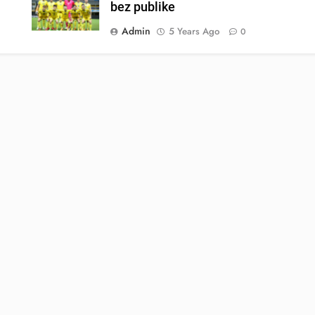
bez publike
Admin
5 Years Ago
0