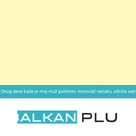
ok mi je svekrva čupala infuziju i šaptala da umrem kako bi se njez
nije znala da je ispod zavoja ostao gumb koji je snimao svaku riječ
Drži jezik za zubima, i gledaj kako se problemi smanjuju –
Onog dana kada je moj muž poklonio motocikl nećaku, otkrila sam 
svojim potpisom ukrao bud
SIROMAŠNI DJEČAK VRATIO JE TENISICE MOGA SINA — ALI KADA
SAM ČAŠU: BIO JE SIN ŽENE ZA KOJU SU M
ok mi je svekrva čupala infuziju i šaptala da umrem kako bi se njez
nije znala da je ispod zavoja ostao gumb koji je snimao svaku riječ
LKAN PLUS
Drži jezik za zubima, i gledaj kako se problemi smanjuju –