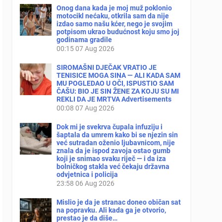
Onog dana kada je moj muž poklonio
motocikl nećaku, otkrila sam da nije
izdao samo našu kćer, nego je svojim
potpisom ukrao budućnost koju smo joj
godinama gradile
00:15
07 Aug 2026
SIROMAŠNI DJEČAK VRATIO JE
TENISICE MOGA SINA — ALI KADA SAM
MU POGLEDAO U OČI, ISPUSTIO SAM
ČAŠU: BIO JE SIN ŽENE ZA KOJU SU MI
REKLI DA JE MRTVA Advertisements
00:08
07 Aug 2026
Dok mi je svekrva čupala infuziju i
šaptala da umrem kako bi se njezin sin
već sutradan oženio ljubavnicom, nije
znala da je ispod zavoja ostao gumb
koji je snimao svaku riječ — i da iza
bolničkog stakla već čekaju državna
odvjetnica i policija
23:58
06 Aug 2026
Mislio je da je stranac doneo običan sat
na popravku. Ali kada ga je otvorio,
prestao je da diše…