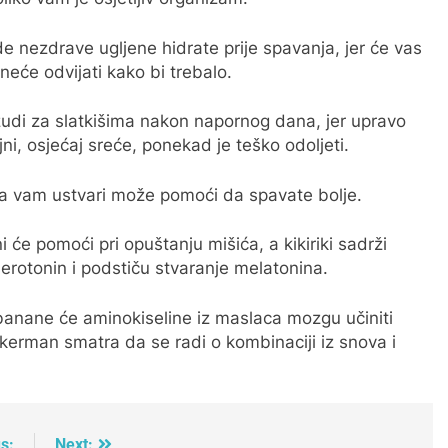
de nezdrave ugljene hidrate prije spavanja, jer će vas
eće odvijati kako bi trebalo.
žudi za slatkišima nakon napornog dana, jer upravo
jni, osjećaj sreće, ponekad je teško odoljeti.
ja vam ustvari može pomoći da spavate bolje.
će pomoći pri opuštanju mišića, a kikiriki sadrži
erotonin i podstiču stvaranje melatonina.
z banane će aminokiseline iz maslaca mozgu učiniti
Bekerman smatra da se radi o kombinaciji iz snova i
s:
Next: