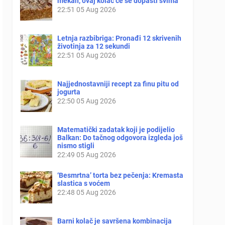
mekan, ovaj kolač će se dopasti svima
22:51
05 Aug 2026
Letnja razbibriga: Pronađi 12 skrivenih
životinja za 12 sekundi
22:51
05 Aug 2026
Najjednostavniji recept za finu pitu od
jogurta
22:50
05 Aug 2026
Matematički zadatak koji je podijelio
Balkan: Do tačnog odgovora izgleda još
nismo stigli
22:49
05 Aug 2026
‘Besmrtna’ torta bez pečenja: Kremasta
slastica s voćem
22:48
05 Aug 2026
Barni kolač je savršena kombinacija