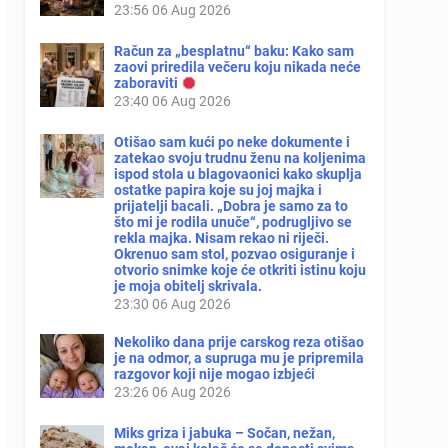
23:56
06 Aug 2026
Račun za „besplatnu“ baku: Kako sam
zaovi priredila večeru koju nikada neće
zaboraviti
23:40
06 Aug 2026
Otišao sam kući po neke dokumente i
zatekao svoju trudnu ženu na koljenima
ispod stola u blagovaonici kako skuplja
ostatke papira koje su joj majka i
prijatelji bacali. „Dobra je samo za to
što mi je rodila unuče“, podrugljivo se
rekla majka. Nisam rekao ni riječi.
Okrenuo sam stol, pozvao osiguranje i
otvorio snimke koje će otkriti istinu koju
je moja obitelj skrivala.
23:30
06 Aug 2026
Nekoliko dana prije carskog reza otišao
je na odmor, a supruga mu je pripremila
razgovor koji nije mogao izbjeći
23:26
06 Aug 2026
Miks griza i jabuka – Sočan, nežan,