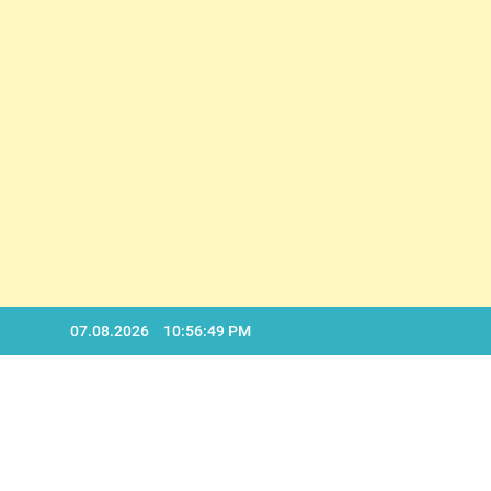
D
Skip
07.08.2026
10:56:50 PM
to
content
D
BA