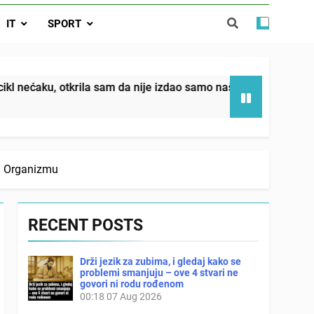
da nije izdao samo našu kćer, nego je
IT
SPORT
ućnost koju smo joj godinama gradile
 SAM MU POGLEDAO U OČI, ISPUSTIO
I REKLI DA JE MRTVA Advertisements
in sin već sutradan oženio ljubavnicom,
a sam da nije izdao samo našu kćer, nego je svojim potpisom 
 — i da iza bolničkog stakla već čekaju
državna odvjetnica i policija
m Organizmu
RECENT POSTS
Drži jezik za zubima, i gledaj kako se
problemi smanjuju – ove 4 stvari ne
govori ni rodu rođenom
00:18
07 Aug 2026