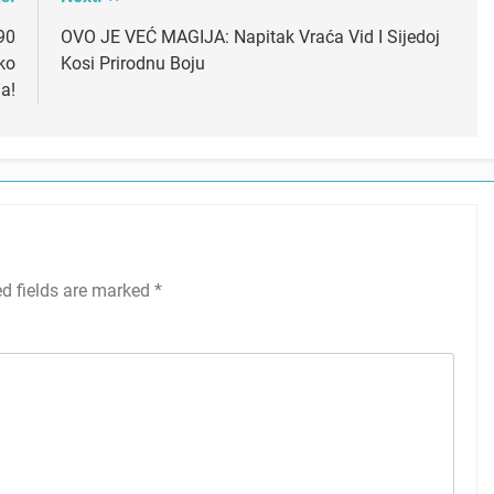
90
OVO JE VEĆ MAGIJA: Napitak Vraća Vid I Sijedoj
ko
Kosi Prirodnu Boju
a!
ed fields are marked
*