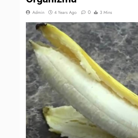
0
Admin
4 Years Ago
3 Mins