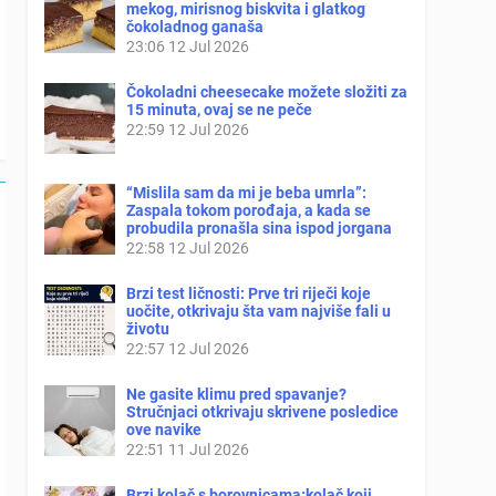
mekog, mirisnog biskvita i glatkog
čokoladnog ganaša
23:06
12 Jul 2026
Čokoladni cheesecake možete složiti za
15 minuta, ovaj se ne peče
22:59
12 Jul 2026
“Mislila sam da mi je beba umrla”:
Zaspala tokom porođaja, a kada se
probudila pronašla sina ispod jorgana
22:58
12 Jul 2026
Brzi test ličnosti: Prve tri riječi koje
uočite, otkrivaju šta vam najviše fali u
životu
22:57
12 Jul 2026
Ne gasite klimu pred spavanje?
Stručnjaci otkrivaju skrivene posledice
ove navike
22:51
11 Jul 2026
Brzi kolač s borovnicama:kolač koji