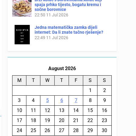
spaja prhko tijesto, bogatu kremu i
sočne borovnice
22:50
11 Jul 2026
Jedna matematička zamka dijeli
internet: Da li znate tačno rješenje?
22:49
11 Jul 2026
August 2026
M
T
W
T
F
S
S
1
2
3
4
5
6
7
8
9
10
11
12
13
14
15
16
17
18
19
20
21
22
23
24
25
26
27
28
29
30