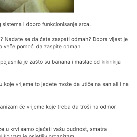
 sistema i dobro funkcionisanje srca.
? Nadate se da ćete zaspati odmah? Dobra vijest je
ko veče pomoći da zaspite odmah.
 pojasnila je zašto su banana i maslac od kikirikija
 u koje vrijeme to jedete može da utiče na san ali i na
ganizam će vrijeme koje treba da troši na odmor –
ze u krvi samo ojačati vašu budnost, smatra
iko vam je osjetljiv organizam.