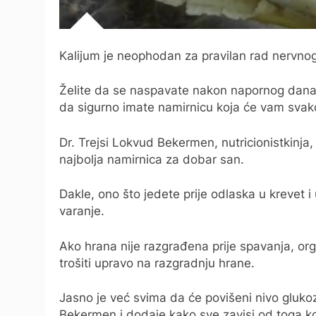
Kalijum je neophodan za pravilan rad nervnog
Želite da se naspavate nakon napornog dana
da sigurno imate namirnicu koja će vam sva
Dr. Trejsi Lokvud Bekermen, nutricionistkinja,
najbolja namirnica za dobar san.
Dakle, ono što jedete prije odlaska u krevet i
varanje.
Ako hrana nije razgrađena prije spavanja, or
trošiti upravo na razgradnju hrane.
Jasno je već svima da će povišeni nivo gluko
Bekermen i dodaje kako sve zavisi od toga kol