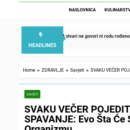
NASLOVNICA
KULINARST
D
manjuju – ove 4 stvari ne govori ni rodu rođenom
HEADLINES
Home
ZDRAVLJE
Savjeti
SVAKU VEČER POJE
SAVJETI
SVAKU VEČER POJEDI
SPAVANJE: Evo Šta Će 
Organizmu