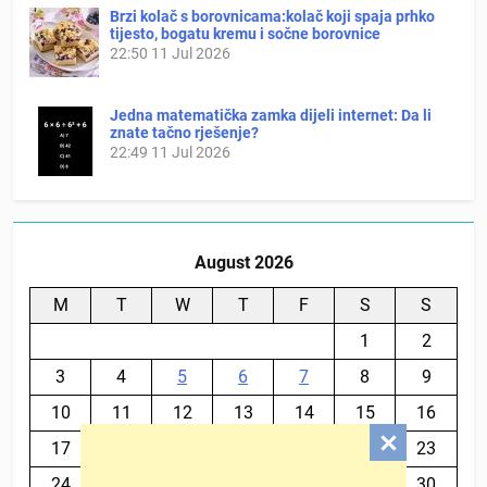
Brzi kolač s borovnicama:kolač koji spaja prhko
tijesto, bogatu kremu i sočne borovnice
22:50
11 Jul 2026
Jedna matematička zamka dijeli internet: Da li
znate tačno rješenje?
22:49
11 Jul 2026
August 2026
M
T
W
T
F
S
S
1
2
3
4
5
6
7
8
9
10
11
12
13
14
15
16
17
18
19
20
21
22
23
24
25
26
27
28
29
30