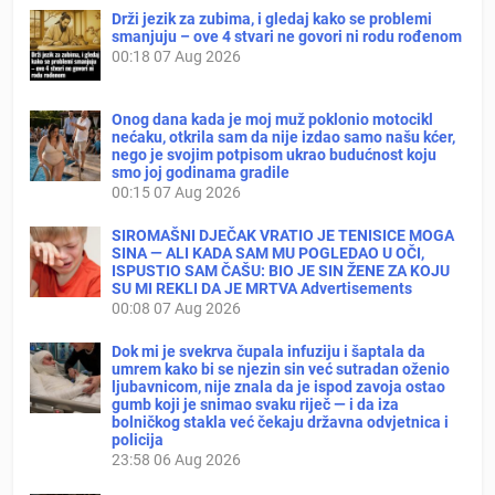
Drži jezik za zubima, i gledaj kako se problemi
smanjuju – ove 4 stvari ne govori ni rodu rođenom
00:18
07 Aug 2026
Onog dana kada je moj muž poklonio motocikl
nećaku, otkrila sam da nije izdao samo našu kćer,
nego je svojim potpisom ukrao budućnost koju
smo joj godinama gradile
00:15
07 Aug 2026
SIROMAŠNI DJEČAK VRATIO JE TENISICE MOGA
SINA — ALI KADA SAM MU POGLEDAO U OČI,
ISPUSTIO SAM ČAŠU: BIO JE SIN ŽENE ZA KOJU
SU MI REKLI DA JE MRTVA Advertisements
00:08
07 Aug 2026
Dok mi je svekrva čupala infuziju i šaptala da
umrem kako bi se njezin sin već sutradan oženio
ljubavnicom, nije znala da je ispod zavoja ostao
gumb koji je snimao svaku riječ — i da iza
bolničkog stakla već čekaju državna odvjetnica i
policija
23:58
06 Aug 2026