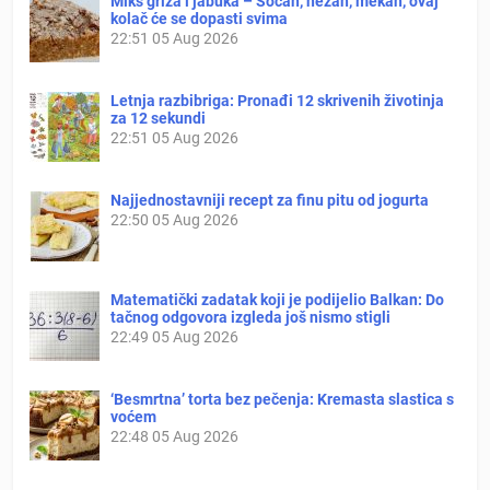
Miks griza i jabuka – Sočan, nežan, mekan, ovaj
kolač će se dopasti svima
22:51
05 Aug 2026
Letnja razbibriga: Pronađi 12 skrivenih životinja
za 12 sekundi
22:51
05 Aug 2026
Najjednostavniji recept za finu pitu od jogurta
22:50
05 Aug 2026
Matematički zadatak koji je podijelio Balkan: Do
tačnog odgovora izgleda još nismo stigli
22:49
05 Aug 2026
‘Besmrtna’ torta bez pečenja: Kremasta slastica s
voćem
22:48
05 Aug 2026