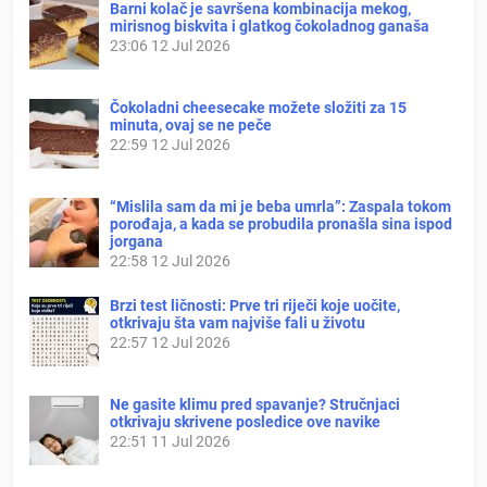
Barni kolač je savršena kombinacija mekog,
mirisnog biskvita i glatkog čokoladnog ganaša
23:06
12 Jul 2026
Čokoladni cheesecake možete složiti za 15
minuta, ovaj se ne peče
22:59
12 Jul 2026
“Mislila sam da mi je beba umrla”: Zaspala tokom
porođaja, a kada se probudila pronašla sina ispod
jorgana
22:58
12 Jul 2026
Brzi test ličnosti: Prve tri riječi koje uočite,
otkrivaju šta vam najviše fali u životu
22:57
12 Jul 2026
Ne gasite klimu pred spavanje? Stručnjaci
otkrivaju skrivene posledice ove navike
22:51
11 Jul 2026