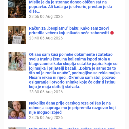
Mislio je da je stranac doneo običan sat na
popravku. Ali kada ga je otvorio, prestao je da
diše…
23:56
06 Aug 2026
Račun za „besplatnu“ baku: Kako sam zaovi
priredila večeru koju nikada neće zaboraviti
23:40
06 Aug 2026
Otišao sam kući po neke dokumente i zatekao
svoju trudnu ženu na koljenima ispod stola u
blagovaonici kako skuplja ostatke papira koje su
joj majka i prijatelji bacali. „Dobra je samo za to
što mi je rodila unuče“, podrugljivo se rekla majka.
Nisam rekao ni riječi. Okrenuo sam stol, pozvao
osiguranje i otvorio snimke koje će otkriti istinu
koju je moja obitelj skrivala.
23:30
06 Aug 2026
Nekoliko dana prije carskog reza otišao je na
odmor, a supruga mu je pripremila razgovor koji
nije mogao izbjeći
23:26
06 Aug 2026