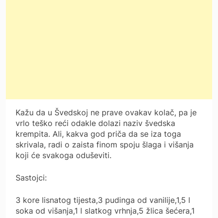
Kažu da u Švedskoj ne prave ovakav kolač, pa je
vrlo teško reći odakle dolazi naziv švedska
krempita. Ali, kakva god priča da se iza toga
skrivala, radi o zaista finom spoju šlaga i višanja
koji će svakoga oduševiti.
Sastojci:
3 kore lisnatog tijesta,3 pudinga od vanilije,1,5 l
soka od višanja,1 l slatkog vrhnja,5 žlica šećera,1