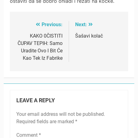
ostaviti da se dobro ohladi i rezati na kocke.
Previous:
Next:
Post
navigation
KAKO 0ČISTITI
Šašavi kolač
ČUPAV TEPIH: Samo
Uradite Ovo I Bit Će
Kao Tek Iz Fabrike
LEAVE A REPLY
Your email address will not be published.
Required fields are marked
*
Comment
*