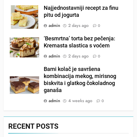
Najjednostavniji recept za finu
pitu od jogurta
admin
2 days ago
0
‘Besmrtna’ torta bez pečenja:
Kremasta slastica s voćem
admin
2 days ago
0
Barni kolač je savršena
kombinacija mekog, mirisnog
biskvita i glatkog čokoladnog
ganaša
admin
4 weeks ago
0
RECENT POSTS