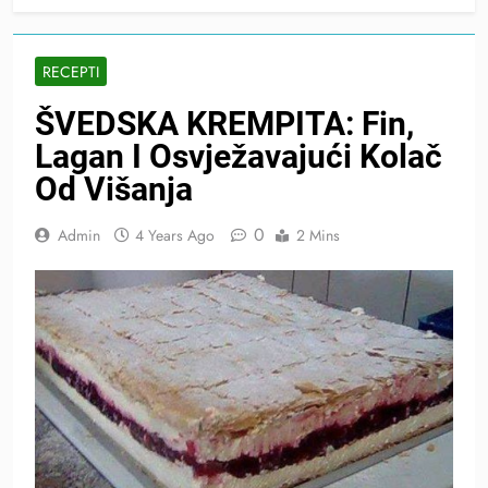
RECEPTI
ŠVEDSKA KREMPITA: Fin,
Lagan I Osvježavajući Kolač
Od Višanja
0
Admin
4 Years Ago
2 Mins