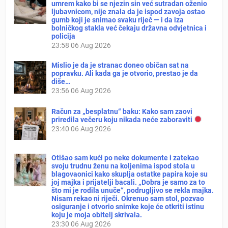
umrem kako bi se njezin sin već sutradan oženio
ljubavnicom, nije znala da je ispod zavoja ostao
gumb koji je snimao svaku riječ — i da iza
bolničkog stakla već čekaju državna odvjetnica i
policija
23:58
06 Aug 2026
Mislio je da je stranac doneo običan sat na
popravku. Ali kada ga je otvorio, prestao je da
diše…
23:56
06 Aug 2026
Račun za „besplatnu“ baku: Kako sam zaovi
priredila večeru koju nikada neće zaboraviti
23:40
06 Aug 2026
Otišao sam kući po neke dokumente i zatekao
svoju trudnu ženu na koljenima ispod stola u
blagovaonici kako skuplja ostatke papira koje su
joj majka i prijatelji bacali. „Dobra je samo za to
što mi je rodila unuče“, podrugljivo se rekla majka.
Nisam rekao ni riječi. Okrenuo sam stol, pozvao
osiguranje i otvorio snimke koje će otkriti istinu
koju je moja obitelj skrivala.
23:30
06 Aug 2026