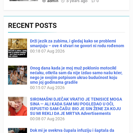
admin
5 years ago
0
RECENT POSTS
Drži jezik za zubima, i gledaj kako se problemi
smanjuju – ove 4 stvari ne govori ni rodu rođenom
00:18
07 Aug 2026
Onog dana kada je moj muž poklonio motocikl
nećaku, otkrila sam da nije izdao samo našu kćer,
nego je svojim potpisom ukrao budućnost koju
smo joj godinama gradile
00:15
07 Aug 2026
SIROMAŠNI DJEČAK VRATIO JE TENISICE MOGA
SINA — ALI KADA SAM MU POGLEDAO U OČI,
ISPUSTIO SAM ČAŠU: BIO JE SIN ŽENE ZA KOJU
SU MI REKLI DA JE MRTVA Advertisements
00:08
07 Aug 2026
Dok mi je svekrva čupala infuziju i šaptala da