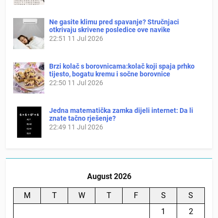
Ne gasite klimu pred spavanje? Stručnjaci
otkrivaju skrivene posledice ove navike
22:51
11 Jul 2026
Brzi kolač s borovnicama:kolač koji spaja prhko
tijesto, bogatu kremu i sočne borovnice
22:50
11 Jul 2026
Jedna matematička zamka dijeli internet: Da li
znate tačno rješenje?
22:49
11 Jul 2026
August 2026
M
T
W
T
F
S
S
1
2