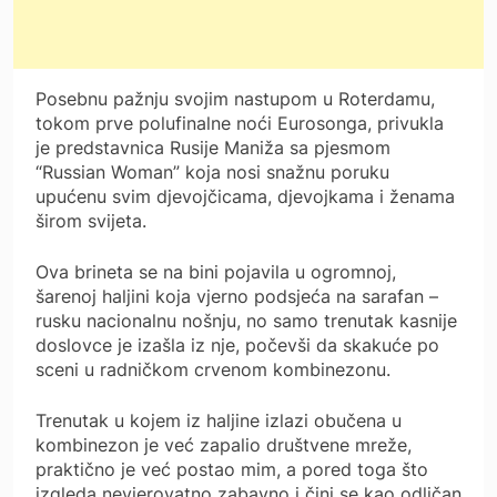
Posebnu pažnju svojim nastupom u Roterdamu,
tokom prve polufinalne noći Eurosonga, privukla
je predstavnica Rusije Maniža sa pjesmom
“Russian Woman” koja nosi snažnu poruku
upućenu svim djevojčicama, djevojkama i ženama
širom svijeta.
Ova brineta se na bini pojavila u ogromnoj,
šarenoj haljini koja vjerno podsjeća na sarafan –
rusku nacionalnu nošnju, no samo trenutak kasnije
doslovce je izašla iz nje, počevši da skakuće po
sceni u radničkom crvenom kombinezonu.
Trenutak u kojem iz haljine izlazi obučena u
kombinezon je već zapalio društvene mreže,
praktično je već postao mim, a pored toga što
izgleda nevjerovatno zabavno i čini se kao odličan