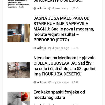
50 KOVERTI PO 50 EURA…
admin
4 years ago
0
JASNA JE SA MALO PARA OD
STARE KUHINJE NAPRAVILA
MAGIJU: Sad je nova i moderna,
morate vidjeti rezultat –
PREDOBRO (FOTO)
admin
4 years ago
0
Njen duet sa Merlinom je pjevala
CIJELA JUGOSLAVIJA: Sad živi
na selu i čisti štalu, a u 53. godini
ima FIGURU ZA DESETKU
admin
5 years ago
0
Evo kako spasiti čovjeka od
moždanog udara