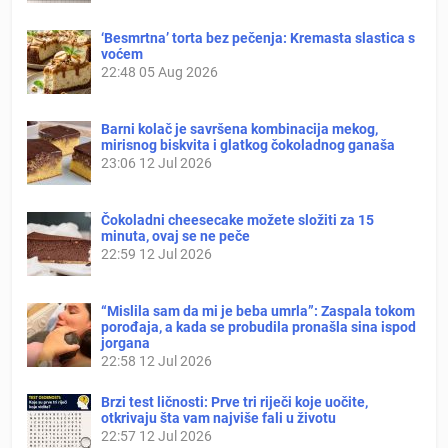
‘Besmrtna’ torta bez pečenja: Kremasta slastica s
voćem
22:48
05 Aug 2026
Barni kolač je savršena kombinacija mekog,
mirisnog biskvita i glatkog čokoladnog ganaša
23:06
12 Jul 2026
Čokoladni cheesecake možete složiti za 15
minuta, ovaj se ne peče
22:59
12 Jul 2026
“Mislila sam da mi je beba umrla”: Zaspala tokom
porođaja, a kada se probudila pronašla sina ispod
jorgana
22:58
12 Jul 2026
Brzi test ličnosti: Prve tri riječi koje uočite,
otkrivaju šta vam najviše fali u životu
22:57
12 Jul 2026