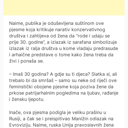
Naime, publika je oduševljena suštinom ove
pjesme koja kritikuje narativ konzervativnog
društva i zahtijeva od žena da “rode i udaju se
prije 30. godine”, a izlazak iz sarafana simbolizuje
izlazak iz ralja društva u kome vladaju predrasude
i arhaične predstave o tome kako žena treba da
živi i ponaša se.
– Imaš 30 godina? A gdje su ti djeca? Slatka si, ali
trebalo bi da smršaš – samo su neke od riječi ove
feminstički obojene pjesme koja poziva žene da
prkose patrijarhalnim pogledima na ljubav, rađanje
i žensku ljepotu.
Inače, ova pjesma podigla je veliku prašinu u
Rusiji, a čak se i preispitivao Manižin odlazak na
Evroviziju. Naime, ruska Unija pravoslavnih žena