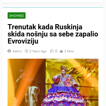
SHOWBIZ
Trenutak kada Ruskinja
skida nošnju sa sebe zapalio
Evroviziju
0
Admin
5 Years Ago
3 Mins