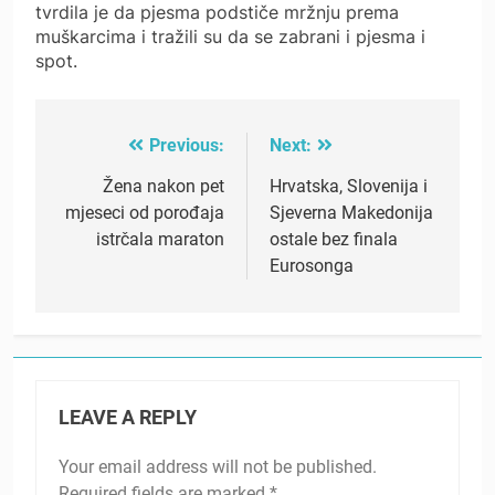
tvrdila je da pjesma podstiče mržnju prema
muškarcima i tražili su da se zabrani i pjesma i
spot.
Previous:
Next:
Post
navigation
Žena nakon pet
Hrvatska, Slovenija i
mjeseci od porođaja
Sjeverna Makedonija
istrčala maraton
ostale bez finala
Eurosonga
LEAVE A REPLY
Your email address will not be published.
Required fields are marked
*