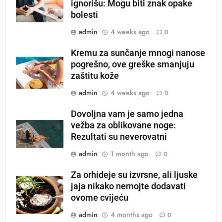
ignorišu: Mogu biti znak opake
bolesti
admin
4 weeks ago
0
Kremu za sunčanje mnogi nanose
pogrešno, ove greške smanjuju
zaštitu kože
admin
4 weeks ago
0
Dovoljna vam je samo jedna
vežba za oblikovane noge:
Rezultati su neverovatni
admin
1 month ago
0
Za orhideje su izvrsne, ali ljuske
jaja nikako nemojte dodavati
ovome cvijeću
admin
4 months ago
0