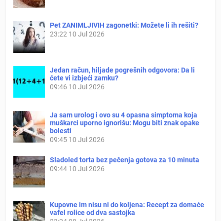
Pet ZANIMLJIVIH zagonetki: Možete li ih rešiti?
23:22
10 Jul 2026
Jedan račun, hiljade pogrešnih odgovora: Da li
ćete vi izbjeći zamku?
09:46
10 Jul 2026
Ja sam urolog i ovo su 4 opasna simptoma koja
muškarci uporno ignorišu: Mogu biti znak opake
bolesti
09:45
10 Jul 2026
Sladoled torta bez pečenja gotova za 10 minuta
09:44
10 Jul 2026
Kupovne im nisu ni do koljena: Recept za domaće
vafel rolice od dva sastojka