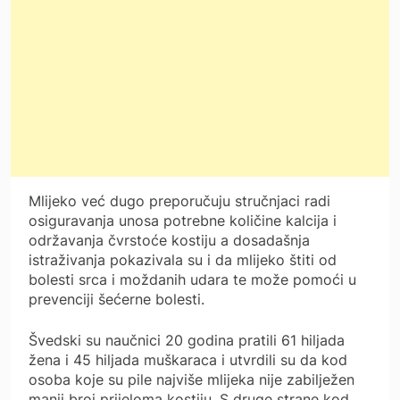
Mlijeko već dugo preporučuju stručnjaci radi
osiguravanja unosa potrebne količine kalcija i
održavanja čvrstoće kostiju a dosadašnja
istraživanja pokazivala su i da mlijeko štiti od
bolesti srca i moždanih udara te može pomoći u
prevenciji šećerne bolesti.
Švedski su naučnici 20 godina pratili 61 hiljada
žena i 45 hiljada muškaraca i utvrdili su da kod
osoba koje su pile najviše mlijeka nije zabilježen
manji broj prijeloma kostiju. S druge strane kod