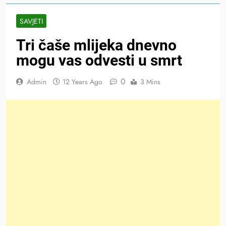
SAVJETI
Tri čaše mlijeka dnevno
mogu vas odvesti u smrt
0
Admin
12 Years Ago
3 Mins