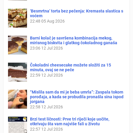
‘Besmrtna’ torta bez pečenja: Kremasta slastica s
voćem
22:48
05 Aug 2026
Barni kolač je savršena kombinacija mekog,
mirisnog biskvita i glatkog čokoladnog ganaša
23:06
12 Jul 2026
Čokoladni cheesecake možete složiti za 15
minuta, ovaj se ne peče
22:59
12 Jul 2026
“Mislila sam da mi je beba umrla”: Zaspala tokom
porođaja, a kada se probudila pronašla sina ispod
jorgana
22:58
12 Jul 2026
Brzi test ličnosti: Prve tri riječi koje uočite,
otkrivaju šta vam najviše fali u životu
22:57
12 Jul 2026