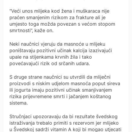
“Veći unos mlijeka kod žena i muškaraca nije
praćen smanjenim rizikom za frakture ali je
umjesto toga možda povezan s većom stopom
smrtnosti”, kaže on.
Neki naučnici vjeruju da masnoće u mlijeku
poništavaju pozitivni učinak kalcija izazivajući
upale na stijenkama krvnih žila i tako
povećavajući rizik od srčanih udara.
S druge strane naučnici su utvrdili da mliječni
proizvodi s niskim udjelom masnoća poput sireva
ili jogurta imaju pozitivni učinak smanjivanjem
rizika prijevremene smrti i jačanjem koštanog
sistema.
Stručnjaci upozoravaju da bi rezultate švedskog
istraživanja trebalo primiti s rezervom jer mlijeko
u Švedskoj sadrži vitamin A koji bi mogao utjecati