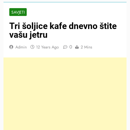
SAVJETI
Tri šoljice kafe dnevno štite
vašu jetru
0
Admin
12 Years Ago
2 Mins