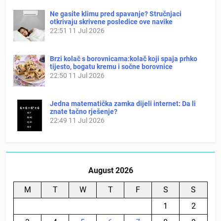
Ne gasite klimu pred spavanje? Stručnjaci
otkrivaju skrivene posledice ove navike
22:51
11 Jul 2026
Brzi kolač s borovnicama:kolač koji spaja prhko
tijesto, bogatu kremu i sočne borovnice
22:50
11 Jul 2026
Jedna matematička zamka dijeli internet: Da li
znate tačno rješenje?
22:49
11 Jul 2026
August 2026
M
T
W
T
F
S
S
1
2