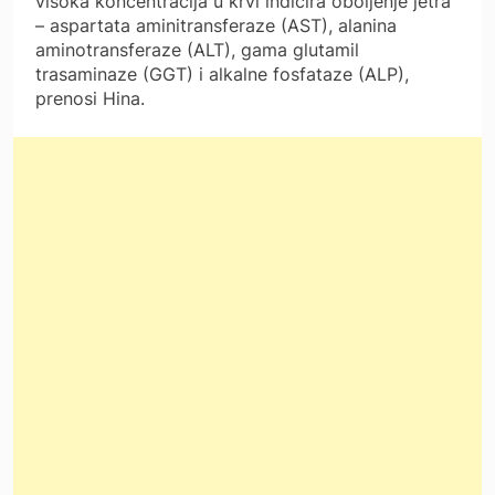
visoka koncentracija u krvi indicira oboljenje jetra
– aspartata aminitransferaze (AST), alanina
aminotransferaze (ALT), gama glutamil
trasaminaze (GGT) i alkalne fosfataze (ALP),
prenosi Hina.