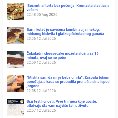
‘Besmrtna’ torta bez pečenja: Kremasta slastica s
voćem
22:48
05 Aug 2026
Barni kolač je savršena kombinacija mekog,
mirisnog biskvita i glatkog čokoladnog ganaša
23:06
12 Jul 2026
Čokoladni cheesecake možete složiti za 15
minuta, ovaj se ne peče
22:59
12 Jul 2026
“Mislila sam da mi je beba umrla”: Zaspala tokom
porođaja, a kada se probudila pronašla sina ispod
jorgana
22:58
12 Jul 2026
Brzi test ličnosti: Prve tri riječi koje uočite,
otkrivaju šta vam najviše fali u životu
22:57
12 Jul 2026