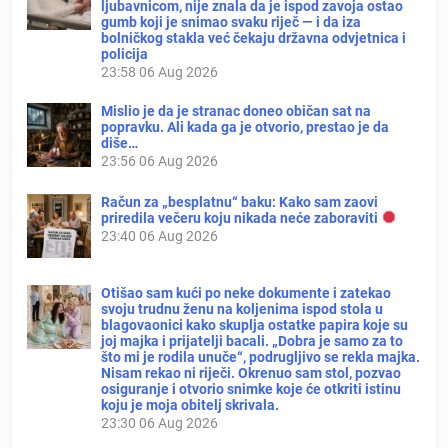
ljubavnicom, nije znala da je ispod zavoja ostao
gumb koji je snimao svaku riječ — i da iza
bolničkog stakla već čekaju državna odvjetnica i
policija
23:58
06 Aug 2026
Mislio je da je stranac doneo običan sat na
popravku. Ali kada ga je otvorio, prestao je da
diše…
23:56
06 Aug 2026
Račun za „besplatnu“ baku: Kako sam zaovi
priredila večeru koju nikada neće zaboraviti
23:40
06 Aug 2026
Otišao sam kući po neke dokumente i zatekao
svoju trudnu ženu na koljenima ispod stola u
blagovaonici kako skuplja ostatke papira koje su
joj majka i prijatelji bacali. „Dobra je samo za to
što mi je rodila unuče“, podrugljivo se rekla majka.
Nisam rekao ni riječi. Okrenuo sam stol, pozvao
osiguranje i otvorio snimke koje će otkriti istinu
koju je moja obitelj skrivala.
23:30
06 Aug 2026