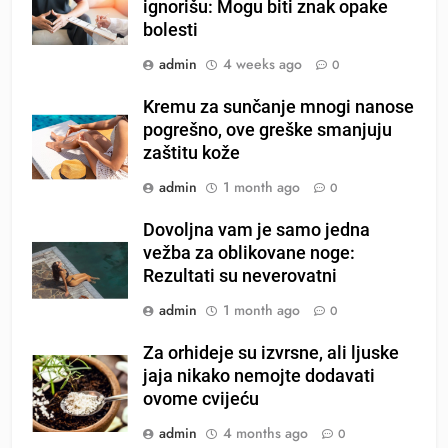
ignorišu: Mogu biti znak opake
bolesti
admin
4 weeks ago
0
Kremu za sunčanje mnogi nanose
pogrešno, ove greške smanjuju
zaštitu kože
admin
1 month ago
0
Dovoljna vam je samo jedna
vežba za oblikovane noge:
Rezultati su neverovatni
admin
1 month ago
0
Za orhideje su izvrsne, ali ljuske
jaja nikako nemojte dodavati
ovome cvijeću
admin
4 months ago
0