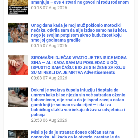
smanjuju – ove 4 stvari ne govori ni rodu rođenom
00:18
07 Aug 2026
Onog dana kada je moj muž poklonio motocikl
nećaku, otkrila sam da nije izdao samo našu kćer,
nego je svojim potpisom ukrao budućnost koju
smo joj godinama gradile
00:15
07 Aug 2026
SIROMAŠNI DJEČAK VRATIO JE TENISICE MOGA
SINA — ALI KADA SAM MU POGLEDAO U OČI,
ISPUSTIO SAM ČAŠU: BIO JE SIN ŽENE ZA KOJU
SU MI REKLI DA JE MRTVA Advertisements
00:08
07 Aug 2026
Dok mi je svekrva čupala infuziju i šaptala da
umrem kako bi se njezin sin već sutradan oženio
ljubavnicom, nije znala da je ispod zavoja ostao
gumb koji je snimao svaku riječ — i da iza
bolničkog stakla već čekaju državna odvjetnica i
policija
23:58
06 Aug 2026
Mislio je da je stranac doneo običan sat na
popravku. Ali kada ga je otvorio, prestao je da