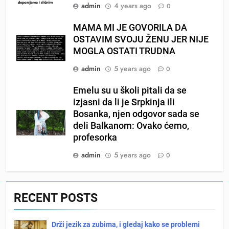
admin
4 years ago
0
MAMA MI JE GOVORILA DA
OSTAVIM SVOJU ŽENU JER NIJE
MOGLA OSTATI TRUDNA
admin
5 years ago
0
Emelu su u školi pitali da se
izjasni da li je Srpkinja ili
Bosanka, njen odgovor sada se
deli Balkanom: Ovako ćemo,
profesorka
admin
5 years ago
0
RECENT POSTS
Drži jezik za zubima, i gledaj kako se problemi