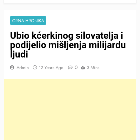
CRNA HRONIKA
Ubio kćerkinog silovatelja i
podijelio mišljenja milijardu
ljudi
0
Admin
12 Years Ago
3 Mins