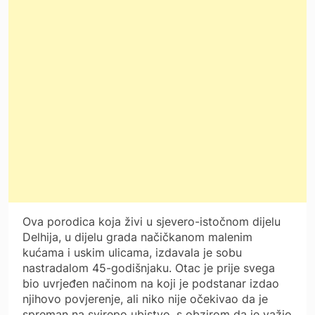
Ova porodica koja živi u sjevero-istočnom dijelu
Delhija, u dijelu grada načičkanom malenim
kućama i uskim ulicama, izdavala je sobu
nastradalom 45-godišnjaku. Otac je prije svega
bio uvrjeđen načinom na koji je podstanar izdao
njihovo povjerenje, ali niko nije očekivao da je
spreman na svirepo ubistvo, s obzirom da je važio