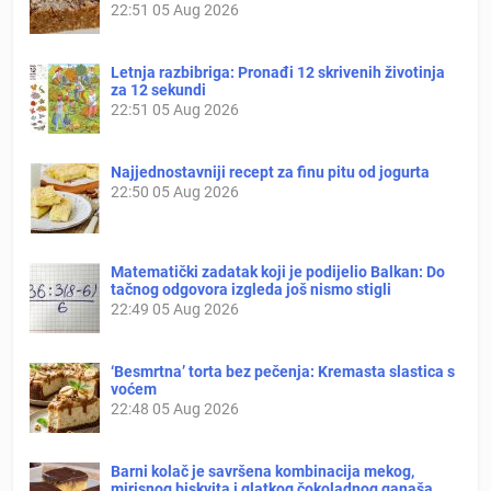
22:51
05 Aug 2026
Letnja razbibriga: Pronađi 12 skrivenih životinja
za 12 sekundi
22:51
05 Aug 2026
Najjednostavniji recept za finu pitu od jogurta
22:50
05 Aug 2026
Matematički zadatak koji je podijelio Balkan: Do
tačnog odgovora izgleda još nismo stigli
22:49
05 Aug 2026
‘Besmrtna’ torta bez pečenja: Kremasta slastica s
voćem
22:48
05 Aug 2026
Barni kolač je savršena kombinacija mekog,
mirisnog biskvita i glatkog čokoladnog ganaša