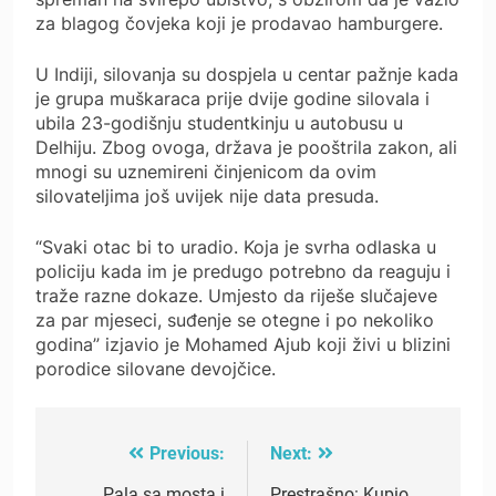
za blagog čovjeka koji je prodavao hamburgere.
U Indiji, silovanja su dospjela u centar pažnje kada
je grupa muškaraca prije dvije godine silovala i
ubila 23-godišnju studentkinju u autobusu u
Delhiju. Zbog ovoga, država je pooštrila zakon, ali
mnogi su uznemireni činjenicom da ovim
silovateljima još uvijek nije data presuda.
“Svaki otac bi to uradio. Koja je svrha odlaska u
policiju kada im je predugo potrebno da reaguju i
traže razne dokaze. Umjesto da riješe slučajeve
za par mjeseci, suđenje se otegne i po nekoliko
godina” izjavio je Mohamed Ajub koji živi u blizini
porodice silovane devojčice.
Previous:
Next:
Post
Pala sa mosta i
Prestrašno: Kupio