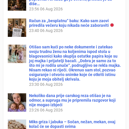
diše…
23:56
06 Aug 2026
Račun za „besplatnu“ baku: Kako sam zaovi
priredila večeru koju nikada neće zaboraviti
23:40
06 Aug 2026
Otišao sam kući po neke dokumente i zatekao
svoju trudnu ženu na koljenima ispod stola u
blagovaonici kako skuplja ostatke papira koje su
joj majka i prijatelji bacali. „Dobra je samo za to
što mi je rodila unuče“, podrugljivo se rekla majka.
Nisam rekao ni riječi. Okrenuo sam stol, pozvao
osiguranje i otvorio snimke koje će otkriti istinu
koju je moja obitelj skrivala.
23:30
06 Aug 2026
Nekoliko dana prije carskog reza otišao je na
odmor, a supruga mu je pripremila razgovor koji
nije mogao izbjeći
23:26
06 Aug 2026
Miks griza i jabuka – Sočan, nežan, mekan, ovaj
kolač će se dopasti svima