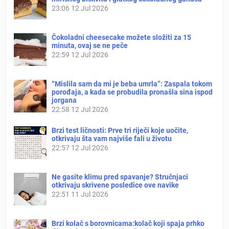
23:06
12 Jul 2026
Čokoladni cheesecake možete složiti za 15
minuta, ovaj se ne peče
22:59
12 Jul 2026
“Mislila sam da mi je beba umrla”: Zaspala tokom
porođaja, a kada se probudila pronašla sina ispod
jorgana
22:58
12 Jul 2026
Brzi test ličnosti: Prve tri riječi koje uočite,
otkrivaju šta vam najviše fali u životu
22:57
12 Jul 2026
Ne gasite klimu pred spavanje? Stručnjaci
otkrivaju skrivene posledice ove navike
22:51
11 Jul 2026
Brzi kolač s borovnicama:kolač koji spaja prhko