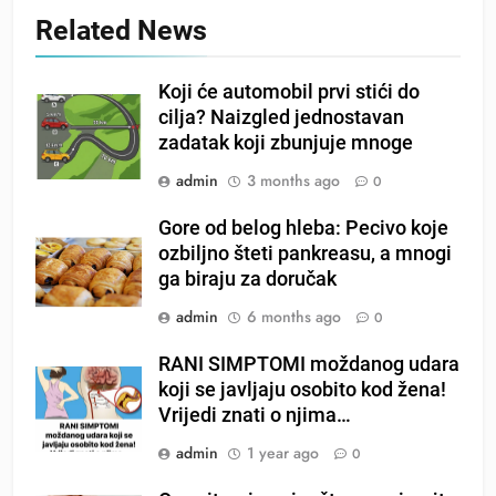
Related News
Koji će automobil prvi stići do
cilja? Naizgled jednostavan
zadatak koji zbunjuje mnoge
admin
3 months ago
0
Gore od belog hleba: Pecivo koje
ozbiljno šteti pankreasu, a mnogi
ga biraju za doručak
admin
6 months ago
0
RANI SIMPTOMI moždanog udara
koji se javljaju osobito kod žena!
Vrijedi znati o njima…
admin
1 year ago
0