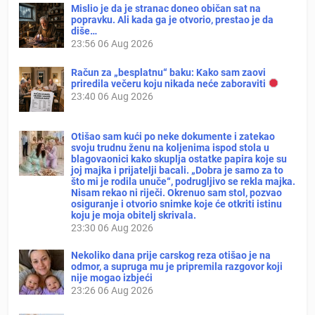
Mislio je da je stranac doneo običan sat na
popravku. Ali kada ga je otvorio, prestao je da
diše…
23:56
06 Aug 2026
Račun za „besplatnu“ baku: Kako sam zaovi
priredila večeru koju nikada neće zaboraviti
23:40
06 Aug 2026
Otišao sam kući po neke dokumente i zatekao
svoju trudnu ženu na koljenima ispod stola u
blagovaonici kako skuplja ostatke papira koje su
joj majka i prijatelji bacali. „Dobra je samo za to
što mi je rodila unuče“, podrugljivo se rekla majka.
Nisam rekao ni riječi. Okrenuo sam stol, pozvao
osiguranje i otvorio snimke koje će otkriti istinu
koju je moja obitelj skrivala.
23:30
06 Aug 2026
Nekoliko dana prije carskog reza otišao je na
odmor, a supruga mu je pripremila razgovor koji
nije mogao izbjeći
23:26
06 Aug 2026