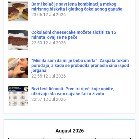
Barni kolač je savršena kombinacija mekog,
mirisnog biskvita i glatkog čokoladnog ganaša
23:06
12 Jul 2026
Čokoladni cheesecake možete složiti za 15
minuta, ovaj se ne peče
22:59
12 Jul 2026
“Mislila sam da mi je beba umrla”: Zaspala tokom
porođaja, a kada se probudila pronašla sina ispod
jorgana
22:58
12 Jul 2026
Brzi test ličnosti: Prve tri riječi koje uočite,
otkrivaju šta vam najviše fali u životu
22:57
12 Jul 2026
August 2026