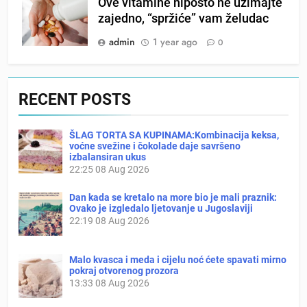
Ove vitamine nipošto ne uzimajte
zajedno, “spržiće” vam želudac
admin
1 year ago
0
RECENT POSTS
ŠLAG TORTA SA KUPINAMA:Kombinacija keksa,
voćne svežine i čokolade daje savršeno
izbalansiran ukus
22:25
08 Aug 2026
Dan kada se kretalo na more bio je mali praznik:
Ovako je izgledalo ljetovanje u Jugoslaviji
22:19
08 Aug 2026
Malo kvasca i meda i cijelu noć ćete spavati mirno
pokraj otvorenog prozora
13:33
08 Aug 2026