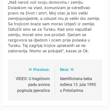
„Naš narod voli svoju domovinu i zemlju.
Dolaskom na vlast, komunizam je određivao
pravo na život i smrt. Moj otac je bio veliki
zemljoposjednik, a oduzet mu je veliki dio zemlje.
Sa trojicom braće sam morao izbjeći iz zemlje.
Odlučili smo se za Tursku. Kad smo napuštali
zemlju, morali smo sve prodati. Sjećam se
razgovora sa djedom i ocem prije polaska u
Tursku. Taj zagrljaj trojice uplakanih se ne
zaboravlja. Nismo se pokajali“, kazao je Ok.
Previous:
Next:
Post
navigation
VIDEO: U tragičnom
Identificirana beba
padu aviona
rođena 13. jula 1995.
poginula pjevačica
u Potočarima