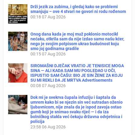
Drži jezik za zubima, i gledaj kako se problemi
smanjuju – ove 4 stvari ne govori ni rodu rođenom
00:18
07 Aug 2026
Onog dana kada je moj muž poklonio motocikl
nećaku, otkrila sam da nije izdao samo našu kćer,
nego je svojim potpisom ukrao budućnost koju
smo joj godinama gradile
00:15
07 Aug 2026
SIROMAŠNI DJEČAK VRATIO JE TENISICE MOGA
SINA — ALI KADA SAM MU POGLEDAO U OČI,
ISPUSTIO SAM ČAŠU: BIO JE SIN ŽENE ZA KOJU
SU MI REKLI DA JE MRTVA Advertisements
00:08
07 Aug 2026
Dok mi je svekrva čupala infuziju i šaptala da
umrem kako bi se njezin sin već sutradan oženio
ljubavnicom, nije znala da je ispod zavoja ostao
gumb koji je snimao svaku riječ — i da iza
bolničkog stakla već čekaju državna odvjetnica i
policija
23:58
06 Aug 2026