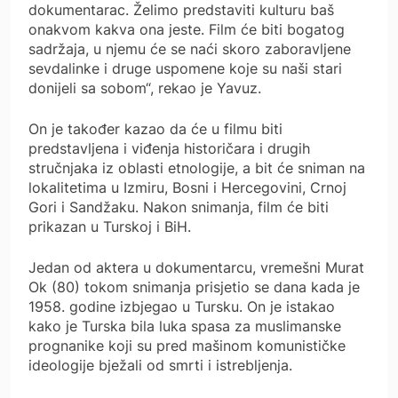
dokumentarac. Želimo predstaviti kulturu baš
onakvom kakva ona jeste. Film će biti bogatog
sadržaja, u njemu će se naći skoro zaboravljene
sevdalinke i druge uspomene koje su naši stari
donijeli sa sobom“, rekao je Yavuz.
On je također kazao da će u filmu biti
predstavljena i viđenja historičara i drugih
stručnjaka iz oblasti etnologije, a bit će sniman na
lokalitetima u Izmiru, Bosni i Hercegovini, Crnoj
Gori i Sandžaku. Nakon snimanja, film će biti
prikazan u Turskoj i BiH.
Jedan od aktera u dokumentarcu, vremešni Murat
Ok (80) tokom snimanja prisjetio se dana kada je
1958. godine izbjegao u Tursku. On je istakao
kako je Turska bila luka spasa za muslimanske
prognanike koji su pred mašinom komunističke
ideologije bježali od smrti i istrebljenja.