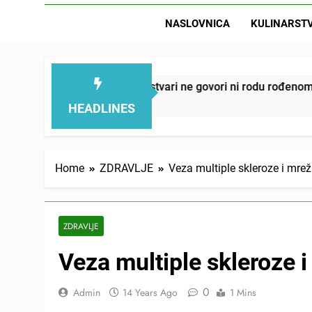
NASLOVNICA
KULINARST
D
smanjuju – ove 4 stvari ne govori ni rodu rođenom
HEADLINES
Home
ZDRAVLJE
Veza multiple skleroze i mrež
ZDRAVLJE
Veza multiple skleroze 
0
Admin
14 Years Ago
1 Mins