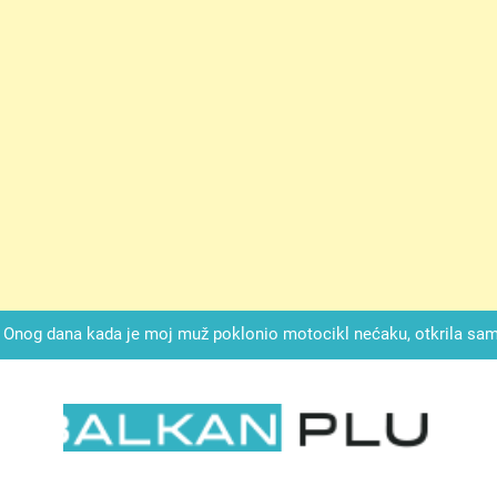
ok mi je svekrva čupala infuziju i šaptala da umrem kako bi se njez
nije znala da je ispod zavoja ostao gumb koji je snimao svaku riječ
Drži jezik za zubima, i gledaj kako se problemi smanjuju –
Onog dana kada je moj muž poklonio motocikl nećaku, otkrila sam 
svojim potpisom ukrao bud
SIROMAŠNI DJEČAK VRATIO JE TENISICE MOGA SINA — ALI KADA
SAM ČAŠU: BIO JE SIN ŽENE ZA KOJU SU M
ok mi je svekrva čupala infuziju i šaptala da umrem kako bi se njez
nije znala da je ispod zavoja ostao gumb koji je snimao svaku riječ
LKAN PLUS
Drži jezik za zubima, i gledaj kako se problemi smanjuju –