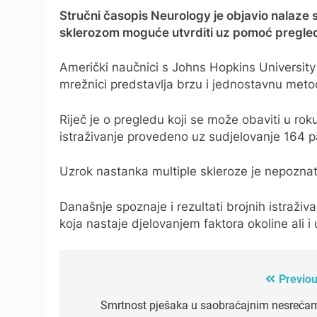
Stručni časopis Neurology je objavio nalaze s
sklerozom moguće utvrditi uz pomoć pregle
Američki naučnici s Johns Hopkins University
mrežnici predstavlja brzu i jednostavnu meto
Riječ je o pregledu koji se može obaviti u ro
istraživanje provedeno uz sudjelovanje 164 p
Uzrok nastanka multiple skleroze je nepoznat
Današnje spoznaje i rezultati brojnih istraži
koja nastaje djelovanjem faktora okoline ali i
Previou
Post
navigation
Smrtnost pješaka u saobraćajnim nesreća