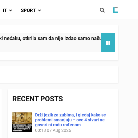
da nije izdao samo našu kćer, nego je
IT
SPORT
ućnost koju smo joj godinama gradile
 SAM MU POGLEDAO U OČI, ISPUSTIO
I REKLI DA JE MRTVA Advertisements
in sin već sutradan oženio ljubavnicom,
la sam da nije izdao samo našu kćer, nego je svojim potpisom
 — i da iza bolničkog stakla već čekaju
državna odvjetnica i policija
RECENT POSTS
Drži jezik za zubima, i gledaj kako se
problemi smanjuju – ove 4 stvari ne
govori ni rodu rođenom
00:18
07 Aug 2026