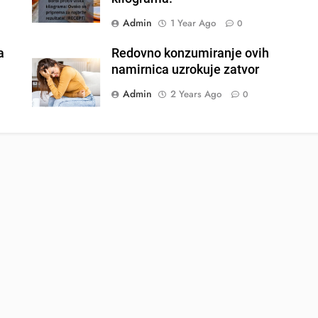
Admin
1 Year Ago
0
a
Redovno konzumiranje ovih
namirnica uzrokuje zatvor
Admin
2 Years Ago
0