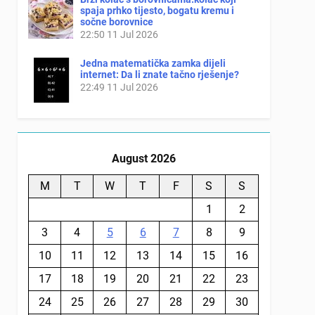
spaja prhko tijesto, bogatu kremu i
sočne borovnice
22:50
11 Jul 2026
Jedna matematička zamka dijeli
internet: Da li znate tačno rješenje?
22:49
11 Jul 2026
August 2026
M
T
W
T
F
S
S
1
2
3
4
5
6
7
8
9
10
11
12
13
14
15
16
17
18
19
20
21
22
23
24
25
26
27
28
29
30