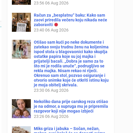
23:56
06 Aug 2026
Račun za „besplatnu“ baku: Kako sam
zaovi priredila večeru koju nikada neće
zaboraviti
23:40
06 Aug 2026
Otišao sam kući po neke dokumente i
zatekao svoju trudnu ženu na koljenima
ispod stola u blagovaonici kako skuplja
ostatke papira koje su joj majka i
prijatelji bacali. „Dobra je samo za to
što mi je rodila unuče“, podrugljivo se
rekla majka. Nisam rekao ni riječi.
Okrenuo sam stol, pozvao osiguranje i
otvorio snimke koje će otkriti istinu koju
je moja obitelj skrivala.
23:30
06 Aug 2026
Nekoliko dana prije carskog reza otišao
je na odmor, a supruga mu je pripremila
razgovor koji nije mogao izbjeći
23:26
06 Aug 2026
Miks griza i jabuka – Sočan, nežan,