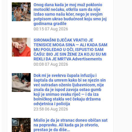
Onog dana kada je moj muž poklonio
motocikl nećaku, otkrila sam da nije
izdao samo našu kćer, nego je svojim
potpisom ukrao budućnost koju smo joj
godinama gradile
00:15
07 Aug 2026
SIROMAŠNI DJEČAK VRATIO JE
TENISICE MOGA SINA — ALI KADA SAM
MU POGLEDAO U OČI, ISPUSTIO SAM
ČAŠU: BIO JE SIN ŽENE ZA KOJU SU MI
REKLI DA JE MRTVA Advertisements
00:08
07 Aug 2026
Dok mi je svekrva čupala infuziju i
šaptala da umrem kako bi se njezin sin
već sutradan oženio ljubavnicom, nije
znala da je ispod zavoja ostao gumb
koji je snimao svaku riječ — i da iza
bolničkog stakla već čekaju državna
odvjetnica i policija
23:58
06 Aug 2026
Mislio je da je stranac doneo običan sat
na popravku. Ali kada ga je otvorio,
prestao je da diše…