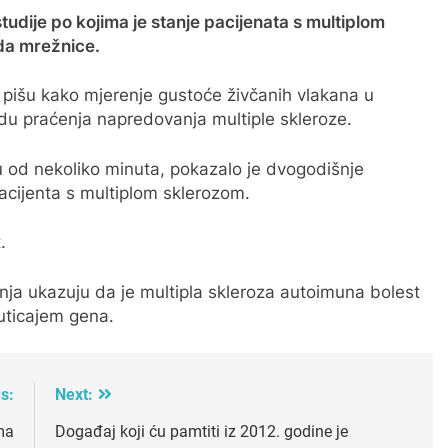
tudije po kojima je stanje pacijenata s multiplom
da mrežnice.
 pišu kako mjerenje gustoće živčanih vlakana u
du praćenja napredovanja multiple skleroze.
ku od nekoliko minuta, pokazalo je dvogodišnje
acijenta s multiplom sklerozom.
.
vanja ukazuju da je multipla skleroza autoimuna bolest
 uticajem gena.
s:
Next:
ma
Događaj koji ću pamtiti iz 2012. godine je