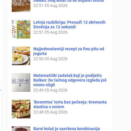
mekan, ovaj kolač će se dopasti svima
22:51
05 Aug 2026
Letnja razbibriga: Pronađi 12 skrivenih
životinja za 12 sekundi
22:51
05 Aug 2026
Najjednostavniji recept za finu pitu od
jogurta
22:50
05 Aug 2026
Matematički zadatak koji je podijelio
Balkan: Do tačnog odgovora izgleda još
nismo stigli
22:49
05 Aug 2026
‘Besmrtna’ torta bez pečenja: Kremasta
slastica s voćem
22:48
05 Aug 2026
Barni kolač je savršena kombinacija