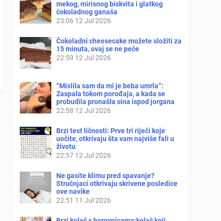
mekog, mirisnog biskvita i glatkog
čokoladnog ganaša
23:06
12 Jul 2026
Čokoladni cheesecake možete složiti za
15 minuta, ovaj se ne peče
22:59
12 Jul 2026
“Mislila sam da mi je beba umrla”:
Zaspala tokom porođaja, a kada se
probudila pronašla sina ispod jorgana
22:58
12 Jul 2026
Brzi test ličnosti: Prve tri riječi koje
uočite, otkrivaju šta vam najviše fali u
životu
22:57
12 Jul 2026
Ne gasite klimu pred spavanje?
Stručnjaci otkrivaju skrivene posledice
ove navike
22:51
11 Jul 2026
Brzi kolač s borovnicama:kolač koji