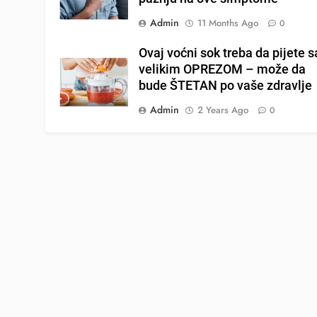
Admin
11 Months Ago
0
Ovaj voćni sok treba da pijete s
velikim OPREZOM – može da
bude ŠTETAN po vaše zdravlje
Admin
2 Years Ago
0