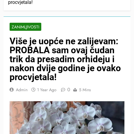
procvjetala!
ZANIMLJIVOSTI
Više je uopće ne zalijevam:
PROBALA sam ovaj čudan
trik da presadim orhideju i
nakon dvije godine je ovako
procvjetala!
0
Admin
1 Year Ago
5 Mins