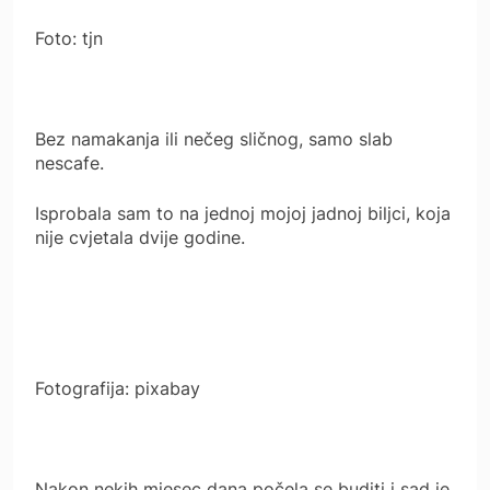
Foto: tjn
Bez namakanja ili nečeg sličnog, samo slab
nescafe.
Isprobala sam to na jednoj mojoj jadnoj biljci, koja
nije cvjetala dvije godine.
Fotografija: pixabay
Nakon nekih mjesec dana počela se buditi i sad je