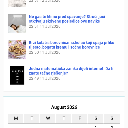
22:57
12 Jul 2026
Ne gasite klimu pred spavanje? Stručnjaci
otkrivaju skrivene posledice ove navike
22:51
11 Jul 2026
Brzi kolač s borovnicama:kolač koji spaja prhko
tijesto, bogatu kremu i sočne borovnice
22:50
11 Jul 2026
Jedna matematička zamka dijeli internet: Da li
znate tačno rješenje?
22:49
11 Jul 2026
August 2026
M
T
W
T
F
S
S
1
2