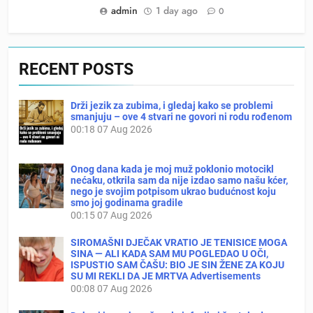
admin
1 day ago
0
RECENT POSTS
Drži jezik za zubima, i gledaj kako se problemi
smanjuju – ove 4 stvari ne govori ni rodu rođenom
00:18
07 Aug 2026
Onog dana kada je moj muž poklonio motocikl
nećaku, otkrila sam da nije izdao samo našu kćer,
nego je svojim potpisom ukrao budućnost koju
smo joj godinama gradile
00:15
07 Aug 2026
SIROMAŠNI DJEČAK VRATIO JE TENISICE MOGA
SINA — ALI KADA SAM MU POGLEDAO U OČI,
ISPUSTIO SAM ČAŠU: BIO JE SIN ŽENE ZA KOJU
SU MI REKLI DA JE MRTVA Advertisements
00:08
07 Aug 2026