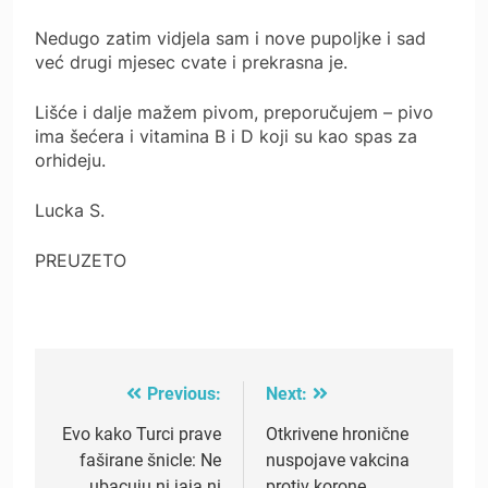
Nedugo zatim vidjela sam i nove pupoljke i sad
već drugi mjesec cvate i prekrasna je.
Lišće i dalje mažem pivom, preporučujem – pivo
ima šećera i vitamina B i D koji su kao spas za
orhideju.
Lucka S.
PREUZETO
Previous:
Next:
Post
navigation
Evo kako Turci prave
Otkrivene hronične
faširane šnicle: Ne
nuspojave vakcina
ubacuju ni jaja ni
protiv korone