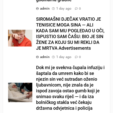
admin
1 day ago
0
SIROMAŠNI DJEČAK VRATIO JE
TENISICE MOGA SINA — ALI
KADA SAM MU POGLEDAO U OČI,
ISPUSTIO SAM ČAŠU: BIO JE SIN
ŽENE ZA KOJU SU MI REKLI DA
JE MRTVA Advertisements
admin
1 day ago
0
Dok mi je svekrva čupala infuziju i
šaptala da umrem kako bi se
njezin sin već sutradan oženio
ljubavnicom, nije znala da je
ispod zavoja ostao gumb koji je
snimao svaku riječ — i da iza
bolničkog stakla već čekaju
državna odvjetnica i policija