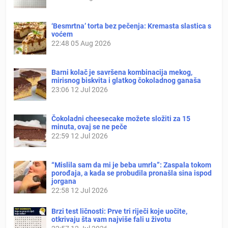
‘Besmrtna’ torta bez pečenja: Kremasta slastica s
voćem
22:48
05 Aug 2026
Barni kolač je savršena kombinacija mekog,
mirisnog biskvita i glatkog čokoladnog ganaša
23:06
12 Jul 2026
Čokoladni cheesecake možete složiti za 15
minuta, ovaj se ne peče
22:59
12 Jul 2026
“Mislila sam da mi je beba umrla”: Zaspala tokom
porođaja, a kada se probudila pronašla sina ispod
jorgana
22:58
12 Jul 2026
Brzi test ličnosti: Prve tri riječi koje uočite,
otkrivaju šta vam najviše fali u životu