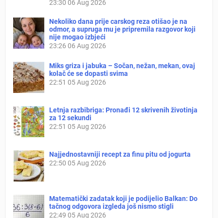
23:30
06 Aug 2026
Nekoliko dana prije carskog reza otišao je na
odmor, a supruga mu je pripremila razgovor koji
nije mogao izbjeći
23:26
06 Aug 2026
Miks griza i jabuka – Sočan, nežan, mekan, ovaj
kolač će se dopasti svima
22:51
05 Aug 2026
Letnja razbibriga: Pronađi 12 skrivenih životinja
za 12 sekundi
22:51
05 Aug 2026
Najjednostavniji recept za finu pitu od jogurta
22:50
05 Aug 2026
Matematički zadatak koji je podijelio Balkan: Do
tačnog odgovora izgleda još nismo stigli
22:49
05 Aug 2026