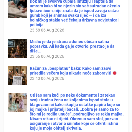
Dok mi je svekrva čupala infuziju i šaptala da
umrem kako bi se njezin sin već sutradan oženio
ljubavnicom, nije znala da je ispod zavoja ostao
gumb koji je snimao svaku riječ — i da iza
bolničkog stakla već čekaju državna odvjetnica i
policija
23:58
06 Aug 2026
Mislio je da je stranac doneo običan sat na
popravku. Ali kada ga je otvorio, prestao je da
diše…
23:56
06 Aug 2026
Račun za „besplatnu“ baku: Kako sam zaovi
priredila večeru koju nikada neće zaboraviti
23:40
06 Aug 2026
Otišao sam kući po neke dokumente i zatekao
svoju trudnu ženu na koljenima ispod stola u
blagovaonici kako skuplja ostatke papira koje su
joj majka i prijatelji bacali. „Dobra je samo za to
što mi je rodila unuče“, podrugljivo se rekla majka.
Nisam rekao ni riječi. Okrenuo sam stol, pozvao
osiguranje i otvorio snimke koje će otkriti istinu
koju je moja obitelj skrivala.