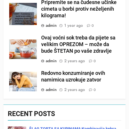
Pripremite se na čudesne učinke
cimeta u borbi protiv neželjenih
kilograma!
admin
1 year ago
0
Ovaj voćni sok treba da pijete sa
velikim OPREZOM – može da
bude ŠTETAN po vaše zdravlje
admin
2 years ago
0
Redovno konzumiranje ovih
namirnica uzrokuje zatvor
admin
2 years ago
0
RECENT POSTS
ŠLAG TORTA SA KUPINAMA:Kombinacija keksa,