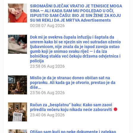
SIROMAŠNI DJEČAK VRATIO JE TENISICE MOGA
SINA — ALI KADA SAM MU POGLEDAO U OČI,
ISPUSTIO SAM ČAŠU: BIO JE SIN ŽENE ZA KOJU
SU MI REKLI DA JE MRTVA Advertisements
00:08
07 Aug 2026
Dok mi je svekrva čupala infuziju i šaptala da
umrem kako bi se njezin sin već sutradan oženio
ljubavnicom, nije znala da je ispod zavoja ostao
gumb koji je snimao svaku riječ — i da iza
bolničkog stakla već čekaju državna odvjetnica i
policija
23:58
06 Aug 2026
Mislio je da je stranac doneo običan sat na
popravku. Ali kada ga je otvorio, prestao je da
diše…
23:56
06 Aug 2026
Račun za „besplatnu“ baku: Kako sam zaovi
priredila večeru koju nikada neće zaboraviti
23:40
06 Aug 2026
Otišao sam kući po neke dokumente i zatekao