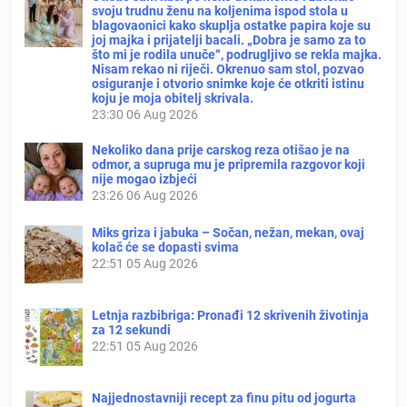
svoju trudnu ženu na koljenima ispod stola u
blagovaonici kako skuplja ostatke papira koje su
joj majka i prijatelji bacali. „Dobra je samo za to
što mi je rodila unuče“, podrugljivo se rekla majka.
Nisam rekao ni riječi. Okrenuo sam stol, pozvao
osiguranje i otvorio snimke koje će otkriti istinu
koju je moja obitelj skrivala.
23:30
06 Aug 2026
Nekoliko dana prije carskog reza otišao je na
odmor, a supruga mu je pripremila razgovor koji
nije mogao izbjeći
23:26
06 Aug 2026
Miks griza i jabuka – Sočan, nežan, mekan, ovaj
kolač će se dopasti svima
22:51
05 Aug 2026
Letnja razbibriga: Pronađi 12 skrivenih životinja
za 12 sekundi
22:51
05 Aug 2026
Najjednostavniji recept za finu pitu od jogurta