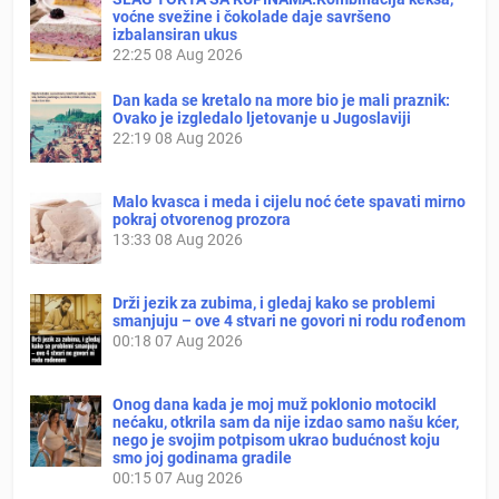
voćne svežine i čokolade daje savršeno
izbalansiran ukus
22:25
08 Aug 2026
Dan kada se kretalo na more bio je mali praznik:
Ovako je izgledalo ljetovanje u Jugoslaviji
22:19
08 Aug 2026
Malo kvasca i meda i cijelu noć ćete spavati mirno
pokraj otvorenog prozora
13:33
08 Aug 2026
Drži jezik za zubima, i gledaj kako se problemi
smanjuju – ove 4 stvari ne govori ni rodu rođenom
00:18
07 Aug 2026
Onog dana kada je moj muž poklonio motocikl
nećaku, otkrila sam da nije izdao samo našu kćer,
nego je svojim potpisom ukrao budućnost koju
smo joj godinama gradile
00:15
07 Aug 2026