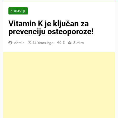
ZDRAVLJE
Vitamin K je ključan za
prevenciju osteoporoze!
0
Admin
14 Years Ago
3 Mins