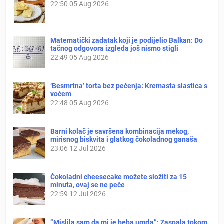
22:50
05 Aug 2026
Matematički zadatak koji je podijelio Balkan: Do
tačnog odgovora izgleda još nismo stigli
22:49
05 Aug 2026
‘Besmrtna’ torta bez pečenja: Kremasta slastica s
voćem
22:48
05 Aug 2026
Barni kolač je savršena kombinacija mekog,
mirisnog biskvita i glatkog čokoladnog ganaša
23:06
12 Jul 2026
Čokoladni cheesecake možete složiti za 15
minuta, ovaj se ne peče
22:59
12 Jul 2026
“Mislila sam da mi je beba umrla”: Zaspala tokom