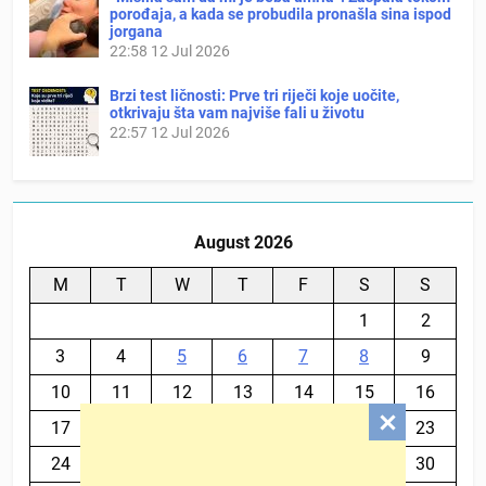
porođaja, a kada se probudila pronašla sina ispod
jorgana
22:58
12 Jul 2026
Brzi test ličnosti: Prve tri riječi koje uočite,
otkrivaju šta vam najviše fali u životu
22:57
12 Jul 2026
August 2026
M
T
W
T
F
S
S
1
2
3
4
5
6
7
8
9
10
11
12
13
14
15
16
17
18
19
20
21
22
23
24
25
26
27
28
29
30