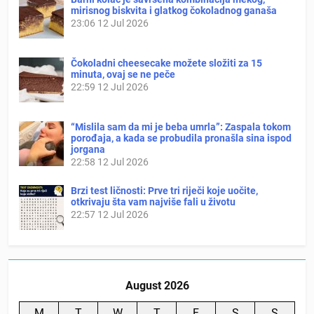
mirisnog biskvita i glatkog čokoladnog ganaša
23:06
12 Jul 2026
Čokoladni cheesecake možete složiti za 15
minuta, ovaj se ne peče
22:59
12 Jul 2026
“Mislila sam da mi je beba umrla”: Zaspala tokom
porođaja, a kada se probudila pronašla sina ispod
jorgana
22:58
12 Jul 2026
Brzi test ličnosti: Prve tri riječi koje uočite,
otkrivaju šta vam najviše fali u životu
22:57
12 Jul 2026
August 2026
M
T
W
T
F
S
S