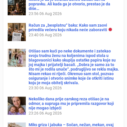
popravku. Ali kada ga je otvorio, prestao je da
diše…
23:56
06 Aug 2026
Račun za „besplatnu“ baku: Kako sam zaovi
priredila večeru koju nikada neće zaboraviti
23:40
06 Aug 2026
Otišao sam kući po neke dokumente i zatekao
svoju trudnu ženu na koljenima ispod stola u
blagovaonici kako skuplja ostatke papira koje su
joj majka i prijatelji bacali. „Dobra je samo za to
što mi je rodila unuče“, podrugljivo se rekla majka.
Nisam rekao ni riječi. Okrenuo sam stol, pozvao
osiguranje i otvorio snimke koje će otkriti istinu
koju je moja obitelj skrivala.
23:30
06 Aug 2026
Nekoliko dana prije carskog reza otišao je na
odmor, a supruga mu je pripremila razgovor koji
nije mogao izbjeći
23:26
06 Aug 2026
Miks griza i jabuka – Sočan, nežan, mekan, ovaj