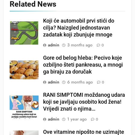
Related News
Koji će automobil prvi stići do
cilja? Naizgled jednostavan
zadatak koji zbunjuje mnoge
admin
3 months ago
0
Gore od belog hleba: Pecivo koje
ozbiljno šteti pankreasu, a mnogi
ga biraju za doručak
admin
6 months ago
0
RANI SIMPTOMI moždanog udara
koji se javljaju osobito kod žena!
Vrijedi znati o njima…
admin
1 year ago
0
Ove vitamine nipošto ne uzimajte