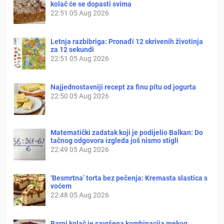
kolač će se dopasti svima
22:51
05 Aug 2026
Letnja razbibriga: Pronađi 12 skrivenih životinja
za 12 sekundi
22:51
05 Aug 2026
Najjednostavniji recept za finu pitu od jogurta
22:50
05 Aug 2026
Matematički zadatak koji je podijelio Balkan: Do
tačnog odgovora izgleda još nismo stigli
22:49
05 Aug 2026
‘Besmrtna’ torta bez pečenja: Kremasta slastica s
voćem
22:48
05 Aug 2026
Barni kolač je savršena kombinacija mekog,