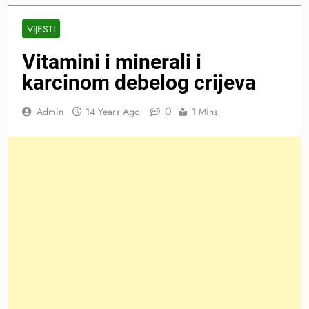
VIJESTI
Vitamini i minerali i
karcinom debelog crijeva
0
Admin
14 Years Ago
1 Mins