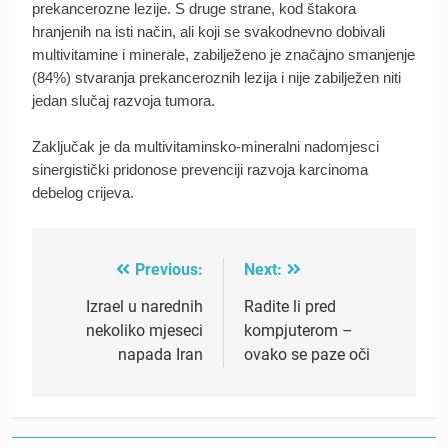
prekancerozne lezije. S druge strane, kod štakora
hranjenih na isti način, ali koji se svakodnevno dobivali
multivitamine i minerale, zabilježeno je značajno smanjenje
(84%) stvaranja prekanceroznih lezija i nije zabilježen niti
jedan slučaj razvoja tumora.
Zaključak je da multivitaminsko-mineralni nadomjesci
sinergistički pridonose prevenciji razvoja karcinoma
debelog crijeva.
Previous:
Next:
Post
navigation
Izrael u narednih
Radite li pred
nekoliko mjeseci
kompjuterom –
napada Iran
ovako se paze oči