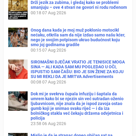
Drži jezik za zubima, i gledaj kako se problemi
smanjuju – ove 4 stvari ne govori ni rodu rođenom
00:18
07 Aug 2026
Onog dana kada je moj muž poklonio motocikl
nećaku, otkrila sam da nije izdao samo našu kćer,
nego je svojim potpisom ukrao budućnost koju
smo joj godinama gradile
00:15
07 Aug 2026
SIROMAŠNI DJEČAK VRATIO JE TENISICE MOGA
SINA — ALI KADA SAM MU POGLEDAO U OČI,
ISPUSTIO SAM ČAŠU: BIO JE SIN ŽENE ZA KOJU
SU MI REKLI DA JE MRTVA Advertisements
00:08
07 Aug 2026
Dok mi je svekrva čupala infuziju i šaptala da
umrem kako bi se njezin sin već sutradan oženio
ljubavnicom, nije znala da je ispod zavoja ostao
gumb koji je snimao svaku riječ — i da iza
bolničkog stakla već čekaju državna odvjetnica i
policija
23:58
06 Aug 2026
Mislio je da je stranac doneo običan sat na