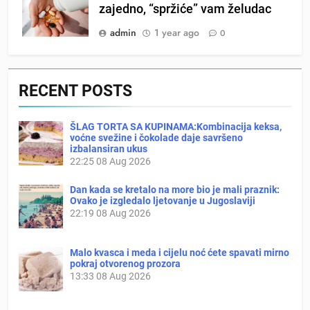
zajedno, “spržiće” vam želudac
admin
1 year ago
0
RECENT POSTS
ŠLAG TORTA SA KUPINAMA:Kombinacija keksa,
voćne svežine i čokolade daje savršeno
izbalansiran ukus
22:25
08 Aug 2026
Dan kada se kretalo na more bio je mali praznik:
Ovako je izgledalo ljetovanje u Jugoslaviji
22:19
08 Aug 2026
Malo kvasca i meda i cijelu noć ćete spavati mirno
pokraj otvorenog prozora
13:33
08 Aug 2026