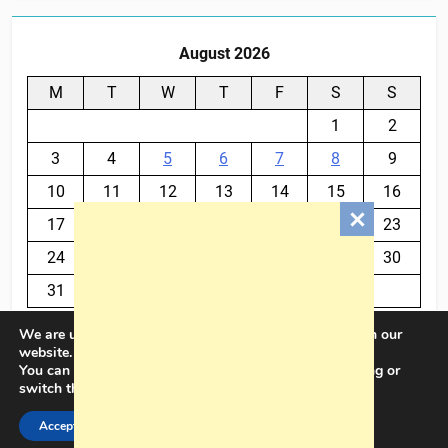
August 2026
M
T
W
T
F
S
S
1
2
3
4
5
6
7
8
9
10
11
12
13
14
15
16
17
18
19
20
21
22
23
24
25
26
27
28
29
30
31
We are using cookies to give you the best experience on our
« Jul
website.
You can find out more about which cookies we are using or
switch them off in
settings
.
BalkanPlus 2024© Powered By
.
BlazeThemes
Accept