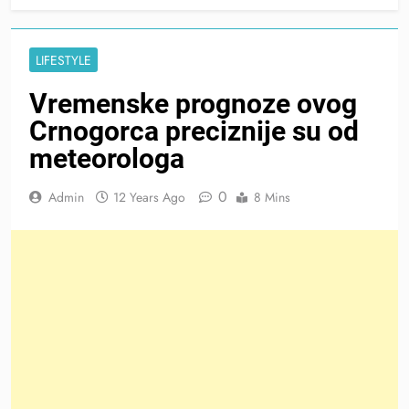
LIFESTYLE
Vremenske prognoze ovog
Crnogorca preciznije su od
meteorologa
0
Admin
12 Years Ago
8 Mins