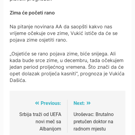
Zima će početi rano
Na pitanje novinara AA da saopšti kakvo nas
vrijeme očekuje ove zime, Vukić ističe da će se
pojava zime osjetiti rano.
„Osjetiće se rano pojava zime, biće snijega. Ali
kada bude srce zime, u decembru, tada očekujem
jedan period proljećnog vremena. Što znači da će
opet dolazak proljeća kasniti“, prognoza je Vukića
Dašića.
Previous:
Next:
Post
navigation
Srbija traži od UEFA
Uroševac: Brutalno
novi meč sa
pretučen doktor na
Albanijom
radnom mjestu