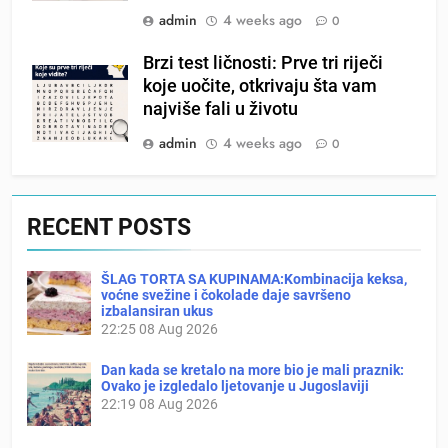
admin
4 weeks ago
0
Brzi test ličnosti: Prve tri riječi
koje uočite, otkrivaju šta vam
najviše fali u životu
admin
4 weeks ago
0
RECENT POSTS
ŠLAG TORTA SA KUPINAMA:Kombinacija keksa,
voćne svežine i čokolade daje savršeno
izbalansiran ukus
22:25
08 Aug 2026
Dan kada se kretalo na more bio je mali praznik:
Ovako je izgledalo ljetovanje u Jugoslaviji
22:19
08 Aug 2026