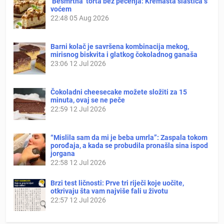
‘Besmrtna’ torta bez pečenja: Kremasta slastica s
voćem
22:48
05 Aug 2026
Barni kolač je savršena kombinacija mekog,
mirisnog biskvita i glatkog čokoladnog ganaša
23:06
12 Jul 2026
Čokoladni cheesecake možete složiti za 15
minuta, ovaj se ne peče
22:59
12 Jul 2026
“Mislila sam da mi je beba umrla”: Zaspala tokom
porođaja, a kada se probudila pronašla sina ispod
jorgana
22:58
12 Jul 2026
Brzi test ličnosti: Prve tri riječi koje uočite,
otkrivaju šta vam najviše fali u životu
22:57
12 Jul 2026