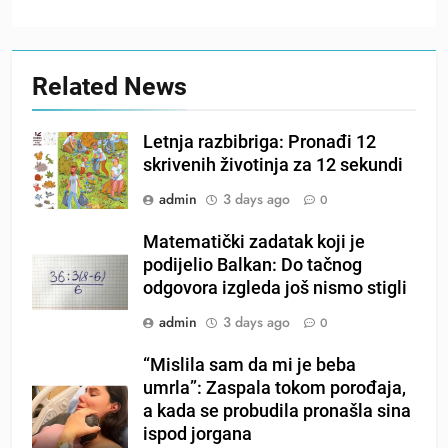
Related News
Letnja razbibriga: Pronađi 12
skrivenih životinja za 12 sekundi
admin
3 days ago
0
Matematički zadatak koji je
podijelio Balkan: Do tačnog
odgovora izgleda još nismo stigli
admin
3 days ago
0
“Mislila sam da mi je beba
umrla”: Zaspala tokom porođaja,
a kada se probudila pronašla sina
ispod jorgana