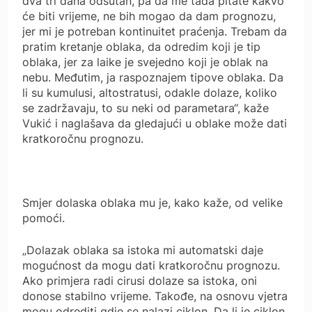
dva tri dana odsutan, pa da me tada pitate kakvo
će biti vrijeme, ne bih mogao da dam prognozu,
jer mi je potreban kontinuitet praćenja. Trebam da
pratim kretanje oblaka, da odredim koji je tip
oblaka, jer za laike je svejedno koji je oblak na
nebu. Međutim, ja raspoznajem tipove oblaka. Da
li su kumulusi, altostratusi, odakle dolaze, koliko
se zadržavaju, to su neki od parametara“, kaže
Vukić i naglašava da gledajući u oblake može dati
kratkoročnu prognozu.
Smjer dolaska oblaka mu je, kako kaže, od velike
pomoći.
„Dolazak oblaka sa istoka mi automatski daje
mogućnost da mogu dati kratkoročnu prognozu.
Ako primjera radi cirusi dolaze sa istoka, oni
donose stabilno vrijeme. Takođe, na osnovu vjetra
mogu odrediti gdje se nalazi ciklon. Da li je ciklon