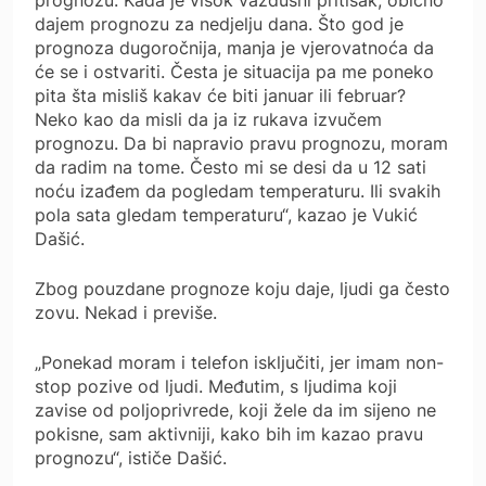
dajem prognozu za nedjelju dana. Što god je
prognoza dugoročnija, manja je vjerovatnoća da
će se i ostvariti. Česta je situacija pa me poneko
pita šta misliš kakav će biti januar ili februar?
Neko kao da misli da ja iz rukava izvučem
prognozu. Da bi napravio pravu prognozu, moram
da radim na tome. Često mi se desi da u 12 sati
noću izađem da pogledam temperaturu. Ili svakih
pola sata gledam temperaturu“, kazao je Vukić
Dašić.
Zbog pouzdane prognoze koju daje, ljudi ga često
zovu. Nekad i previše.
„Ponekad moram i telefon isključiti, jer imam non-
stop pozive od ljudi. Međutim, s ljudima koji
zavise od poljoprivrede, koji žele da im sijeno ne
pokisne, sam aktivniji, kako bih im kazao pravu
prognozu“, ističe Dašić.