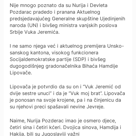
Nije mnogo poznato da su Nurija i Devleta
Pozdarac pradedo i pranana Aktuelnog
predsjedavajućeg Generalne skupštine Ujedinjenih
naroda (UN) i bivšeg ministra vanjskih poslova
Srbije Vuka Jeremića.
I ne samo njega već i aktuelnog premijera Unsko-
sanskog kantona, visokog funkcionera
Socijaldemokratske partije (SDP) i bivšeg
dugogodišnjeg gradonačelnika Bihaća Hamdije
Lipovače.
Lipovača je potvrdio da su on i “Vuk Jeremić od
dvije sestre unuci” i da je “Vuk moj brat”. Lipovača
je ponosan na svoje krojene, pa i na činjenicu da
su njehovi preci spašavali nevine Jevreje.
Naime, Nurija Pozderac imao je osmero djece,
četiri sina i četiri kćeri. Dvojica sinova, Hamdija i
Hakija, bili su Jugoslaviji važni