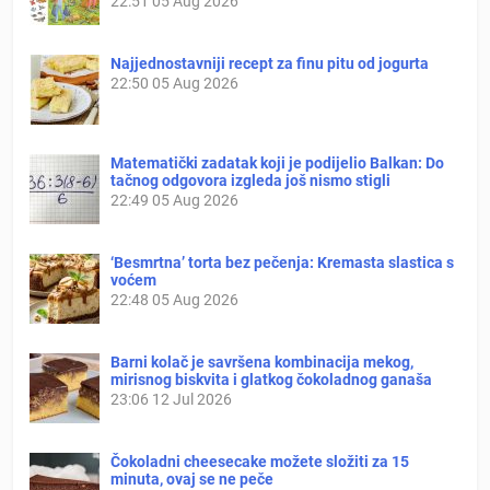
22:51
05 Aug 2026
Najjednostavniji recept za finu pitu od jogurta
22:50
05 Aug 2026
Matematički zadatak koji je podijelio Balkan: Do
tačnog odgovora izgleda još nismo stigli
22:49
05 Aug 2026
‘Besmrtna’ torta bez pečenja: Kremasta slastica s
voćem
22:48
05 Aug 2026
Barni kolač je savršena kombinacija mekog,
mirisnog biskvita i glatkog čokoladnog ganaša
23:06
12 Jul 2026
Čokoladni cheesecake možete složiti za 15
minuta, ovaj se ne peče