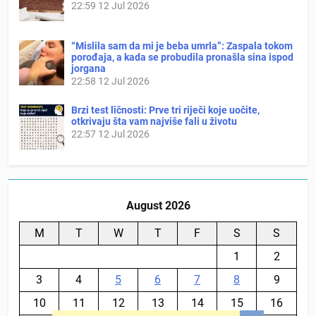
22:59
12 Jul 2026
“Mislila sam da mi je beba umrla”: Zaspala tokom
porođaja, a kada se probudila pronašla sina ispod
jorgana
22:58
12 Jul 2026
Brzi test ličnosti: Prve tri riječi koje uočite,
otkrivaju šta vam najviše fali u životu
22:57
12 Jul 2026
August 2026
M
T
W
T
F
S
S
1
2
3
4
5
6
7
8
9
10
11
12
13
14
15
16