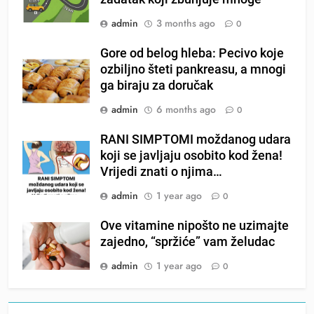
admin
3 months ago
0
Gore od belog hleba: Pecivo koje
ozbiljno šteti pankreasu, a mnogi
ga biraju za doručak
admin
6 months ago
0
RANI SIMPTOMI moždanog udara
koji se javljaju osobito kod žena!
Vrijedi znati o njima…
admin
1 year ago
0
Ove vitamine nipošto ne uzimajte
zajedno, “spržiće” vam želudac
admin
1 year ago
0