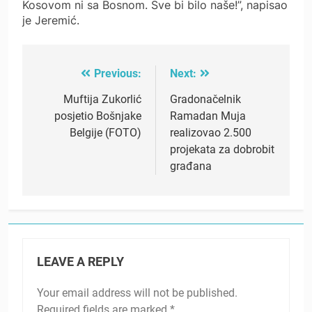
Kosovom ni sa Bosnom. Sve bi bilo naše!”, napisao
je Jeremić.
Previous:
Next:
Post
navigation
Muftija Zukorlić
Gradonačelnik
posjetio Bošnjake
Ramadan Muja
Belgije (FOTO)
realizovao 2.500
projekata za dobrobit
građana
LEAVE A REPLY
Your email address will not be published.
Required fields are marked
*