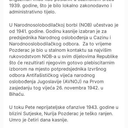
1939. godine, što je bilo lokalno zakonodavno i
administrativno tijelo.
U Narodnosolobodilačkoj borbi (NOB) učestvao je
od 1941. godine. Godinu kasnije izabran je za
predsjednika Narodnog oslobođenja u Cazinu i
Narodnooslobodilačkog odbora. Za to vrijeme
Pozderac je bio u stalnom kontaktu sa najvišim
rukovodstvom NOB-a u svim dijelovima Republike
što će rezultirati njegovim gotovo plebiscitarnim
izborom na mjesto potpredsjednika Izvršnog
odbora Antifašističkog vijeća narodnog
oslobođenja Jugoslavije (AVNOJ) na Prvom
zasjedanju tog vijeća 26. novembra 1942. u
Bihaću.
U toku Pete neprijateljske ofanzive 1943. godine u
blizini Sutjeske, Nurija Pozderac je teško ranjen.
Umro je četiri dana kasnije.