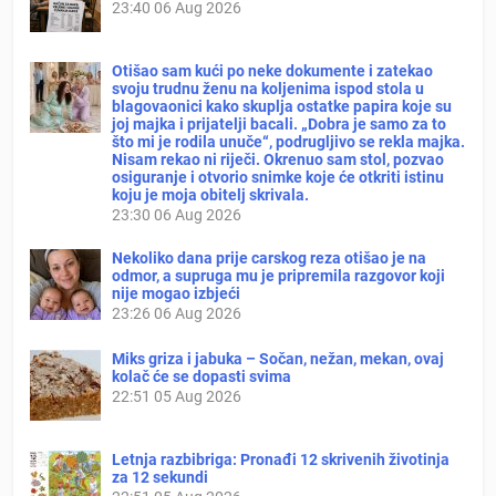
23:40
06 Aug 2026
Otišao sam kući po neke dokumente i zatekao
svoju trudnu ženu na koljenima ispod stola u
blagovaonici kako skuplja ostatke papira koje su
joj majka i prijatelji bacali. „Dobra je samo za to
što mi je rodila unuče“, podrugljivo se rekla majka.
Nisam rekao ni riječi. Okrenuo sam stol, pozvao
osiguranje i otvorio snimke koje će otkriti istinu
koju je moja obitelj skrivala.
23:30
06 Aug 2026
Nekoliko dana prije carskog reza otišao je na
odmor, a supruga mu je pripremila razgovor koji
nije mogao izbjeći
23:26
06 Aug 2026
Miks griza i jabuka – Sočan, nežan, mekan, ovaj
kolač će se dopasti svima
22:51
05 Aug 2026
Letnja razbibriga: Pronađi 12 skrivenih životinja
za 12 sekundi