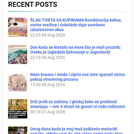
RECENT POSTS
ŠLAG TORTA SA KUPINAMA:Kombinacija keksa,
voćne svežine i čokolade daje savršeno
izbalansiran ukus
22:25
08 Aug 2026
Dan kada se kretalo na more bio je mali praznik:
Ovako je izgledalo ljetovanje u Jugoslaviji
22:19
08 Aug 2026
Malo kvasca i meda i cijelu noć ćete spavati mirno
pokraj otvorenog prozora
13:33
08 Aug 2026
Drži jezik za zubima, i gledaj kako se problemi
smanjuju – ove 4 stvari ne govori ni rodu rođenom
00:18
07 Aug 2026
Onog dana kada je moj muž poklonio motocikl
nećaku, otkrila sam da nije izdao samo našu kćer,