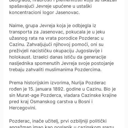
spašavajući Jevreje upućene u ustaški
koncentracioni logor Jasenovac.
Naime, grupa Jevreja koja je odbjegla iz
transporta za Jasenovac, pokucala je u jeku
užasnog rata na vrata porodice Pozderac u
Cazinu. Zahvaljujući njihovoj pomoći, oni su
preživjeli nacističku okupaciju Jugoslavije i
holokaust. Izraelci danas ističu da generacije
nasljednika spomenutih Jevreja svoje postojanje
trebaju zahvaliti muslimanima Pozdercima.
Prema historijskim izvorima, Nurija Pozderac
rođen je 15. januara 1892. godine u Cazinu. Bio je
sin Murat-age Pozderca, vladara Cazinske krajine
pred kraj Osmanskog carstva u Bosni i
Hercegovini.
Pozderac, inače učitelj, prvi ozbiljniji politički
angažman imao kao poslanik u cazinskom srezu