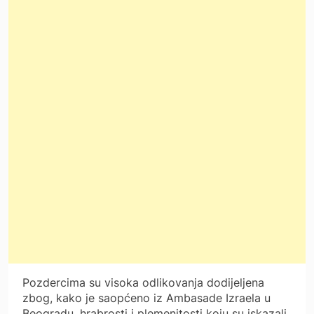
Pozdercima su visoka odlikovanja dodijeljena
zbog, kako je saopćeno iz Ambasade Izraela u
Beogradu, hrabrosti i plemenitosti koju su iskazali