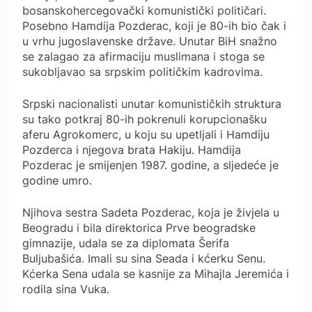
bosanskohercegovački komunistički političari.
Posebno Hamdija Pozderac, koji je 80-ih bio čak i
u vrhu jugoslavenske države. Unutar BiH snažno
se zalagao za afirmaciju muslimana i stoga se
sukobljavao sa srpskim političkim kadrovima.
Srpski nacionalisti unutar komunističkih struktura
su tako potkraj 80-ih pokrenuli korupcionašku
aferu Agrokomerc, u koju su upetljali i Hamdiju
Pozderca i njegova brata Hakiju. Hamdija
Pozderac je smijenjen 1987. godine, a sljedeće je
godine umro.
Njihova sestra Sadeta Pozderac, koja je živjela u
Beogradu i bila direktorica Prve beogradske
gimnazije, udala se za diplomata Šerifa
Buljubašića. Imali su sina Seada i kćerku Senu.
Kćerka Sena udala se kasnije za Mihajla Jeremića i
rodila sina Vuka.