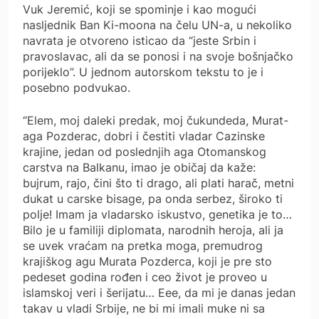
Vuk Jeremić, koji se spominje i kao mogući
nasljednik Ban Ki-moona na čelu UN-a, u nekoliko
navrata je otvoreno isticao da “jeste Srbin i
pravoslavac, ali da se ponosi i na svoje bošnjačko
porijeklo”. U jednom autorskom tekstu to je i
posebno podvukao.
“Elem, moj daleki predak, moj čukundeda, Murat-
aga Pozderac, dobri i čestiti vladar Cazinske
krajine, jedan od poslednjih aga Otomanskog
carstva na Balkanu, imao je običaj da kaže:
bujrum, rajo, čini što ti drago, ali plati harač, metni
dukat u carske bisage, pa onda serbez, široko ti
polje! Imam ja vladarsko iskustvo, genetika je to…
Bilo je u familiji diplomata, narodnih heroja, ali ja
se uvek vraćam na pretka moga, premudrog
krajiškog agu Murata Pozderca, koji je pre sto
pedeset godina rođen i ceo život je proveo u
islamskoj veri i šerijatu… Eee, da mi je danas jedan
takav u vladi Srbije, ne bi mi imali muke ni sa