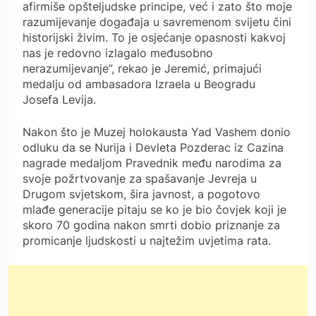
afirmiše opšteljudske principe, već i zato što moje
razumijevanje događaja u savremenom svijetu čini
historijski živim. To je osjećanje opasnosti kakvoj
nas je redovno izlagalo međusobno
nerazumijevanje”, rekao je Jeremić, primajući
medalju od ambasadora Izraela u Beogradu
Josefa Levija.
Nakon što je Muzej holokausta Yad Vashem donio
odluku da se Nurija i Devleta Pozderac iz Cazina
nagrade medaljom Pravednik među narodima za
svoje požrtvovanje za spašavanje Jevreja u
Drugom svjetskom, šira javnost, a pogotovo
mlađe generacije pitaju se ko je bio čovjek koji je
skoro 70 godina nakon smrti dobio priznanje za
promicanje ljudskosti u najtežim uvjetima rata.