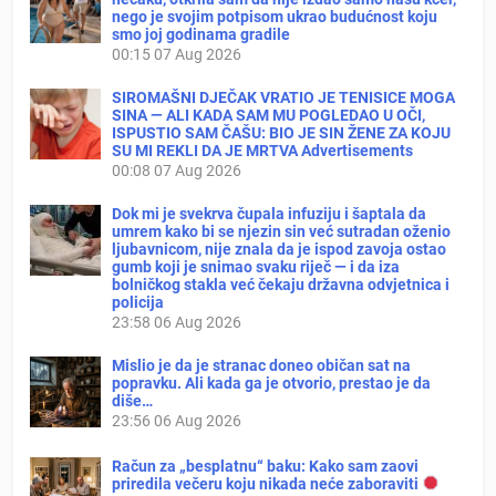
nego je svojim potpisom ukrao budućnost koju
smo joj godinama gradile
00:15
07 Aug 2026
SIROMAŠNI DJEČAK VRATIO JE TENISICE MOGA
SINA — ALI KADA SAM MU POGLEDAO U OČI,
ISPUSTIO SAM ČAŠU: BIO JE SIN ŽENE ZA KOJU
SU MI REKLI DA JE MRTVA Advertisements
00:08
07 Aug 2026
Dok mi je svekrva čupala infuziju i šaptala da
umrem kako bi se njezin sin već sutradan oženio
ljubavnicom, nije znala da je ispod zavoja ostao
gumb koji je snimao svaku riječ — i da iza
bolničkog stakla već čekaju državna odvjetnica i
policija
23:58
06 Aug 2026
Mislio je da je stranac doneo običan sat na
popravku. Ali kada ga je otvorio, prestao je da
diše…
23:56
06 Aug 2026
Račun za „besplatnu“ baku: Kako sam zaovi
priredila večeru koju nikada neće zaboraviti