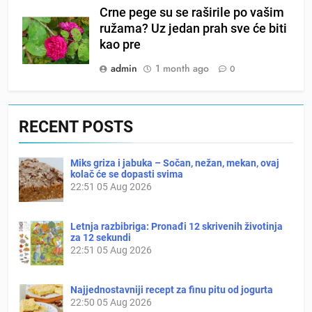
Crne pege su se raširile po vašim
ružama? Uz jedan prah sve će biti
kao pre
admin
1 month ago
0
RECENT POSTS
Miks griza i jabuka – Sočan, nežan, mekan, ovaj
kolač će se dopasti svima
22:51
05 Aug 2026
Letnja razbibriga: Pronađi 12 skrivenih životinja
za 12 sekundi
22:51
05 Aug 2026
Najjednostavniji recept za finu pitu od jogurta
22:50
05 Aug 2026