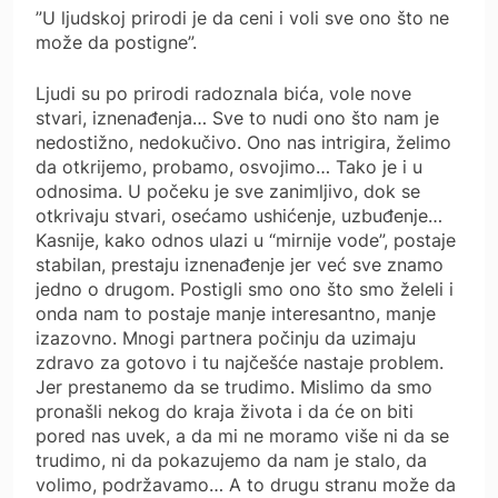
”U ljudskoj prirodi je da ceni i voli sve ono što ne
može da postigne”.
Ljudi su po prirodi radoznala bića, vole nove
stvari, iznenađenja… Sve to nudi ono što nam je
nedostižno, nedokučivo. Ono nas intrigira, želimo
da otkrijemo, probamo, osvojimo… Tako je i u
odnosima. U počeku je sve zanimljivo, dok se
otkrivaju stvari, osećamo ushićenje, uzbuđenje…
Kasnije, kako odnos ulazi u “mirnije vode”, postaje
stabilan, prestaju iznenađenje jer već sve znamo
jedno o drugom. Postigli smo ono što smo želeli i
onda nam to postaje manje interesantno, manje
izazovno. Mnogi partnera počinju da uzimaju
zdravo za gotovo i tu najčešće nastaje problem.
Jer prestanemo da se trudimo. Mislimo da smo
pronašli nekog do kraja života i da će on biti
pored nas uvek, a da mi ne moramo više ni da se
trudimo, ni da pokazujemo da nam je stalo, da
volimo, podržavamo… A to drugu stranu može da