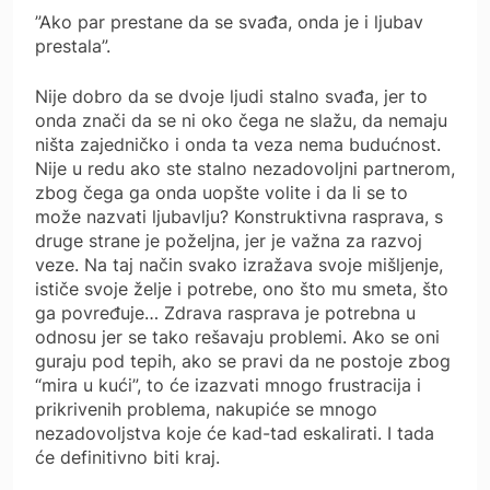
”Ako par prestane da se svađa, onda je i ljubav
prestala”.
Nije dobro da se dvoje ljudi stalno svađa, jer to
onda znači da se ni oko čega ne slažu, da nemaju
ništa zajedničko i onda ta veza nema budućnost.
Nije u redu ako ste stalno nezadovoljni partnerom,
zbog čega ga onda uopšte volite i da li se to
može nazvati ljubavlju? Konstruktivna rasprava, s
druge strane je poželjna, jer je važna za razvoj
veze. Na taj način svako izražava svoje mišljenje,
ističe svoje želje i potrebe, ono što mu smeta, što
ga povređuje… Zdrava rasprava je potrebna u
odnosu jer se tako rešavaju problemi. Ako se oni
guraju pod tepih, ako se pravi da ne postoje zbog
“mira u kući”, to će izazvati mnogo frustracija i
prikrivenih problema, nakupiće se mnogo
nezadovoljstva koje će kad-tad eskalirati. I tada
će definitivno biti kraj.