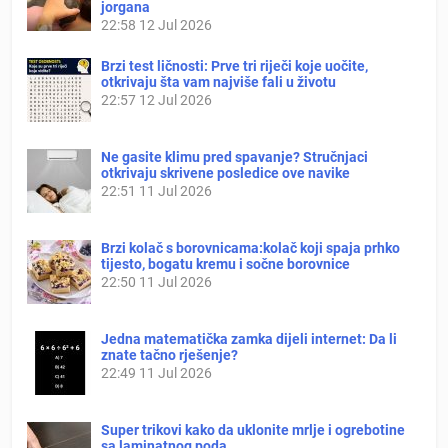
jorgana
22:58
12 Jul 2026
Brzi test ličnosti: Prve tri riječi koje uočite,
otkrivaju šta vam najviše fali u životu
22:57
12 Jul 2026
Ne gasite klimu pred spavanje? Stručnjaci
otkrivaju skrivene posledice ove navike
22:51
11 Jul 2026
Brzi kolač s borovnicama:kolač koji spaja prhko
tijesto, bogatu kremu i sočne borovnice
22:50
11 Jul 2026
Jedna matematička zamka dijeli internet: Da li
znate tačno rješenje?
22:49
11 Jul 2026
Super trikovi kako da uklonite mrlje i ogrebotine
sa laminatnog poda