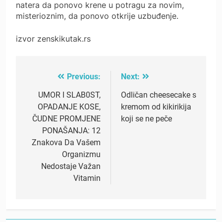
natera da ponovo krene u potragu za novim,
misterioznim, da ponovo otkrije uzbuđenje.
izvor zenskikutak.rs
Previous:
Next:
Post
navigation
UMOR I SLAB0ST,
Odličan cheesecake s
OPADANJE KOSE,
kremom od kikirikija
ČUDNE PROMJENE
koji se ne peče
PONAŠANJA: 12
Znakova Da Vašem
Organizmu
Nedostaje Važan
Vitamin