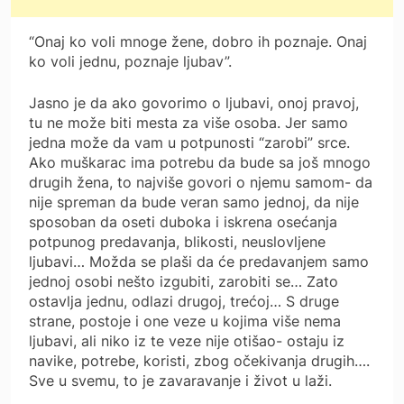
“Onaj ko voli mnoge žene, dobro ih poznaje. Onaj
ko voli jednu, poznaje ljubav”.
Jasno je da ako govorimo o ljubavi, onoj pravoj,
tu ne može biti mesta za više osoba. Jer samo
jedna može da vam u potpunosti “zarobi” srce.
Ako muškarac ima potrebu da bude sa još mnogo
drugih žena, to najviše govori o njemu samom- da
nije spreman da bude veran samo jednoj, da nije
sposoban da oseti duboka i iskrena osećanja
potpunog predavanja, blikosti, neuslovljene
ljubavi… Možda se plaši da će predavanjem samo
jednoj osobi nešto izgubiti, zarobiti se… Zato
ostavlja jednu, odlazi drugoj, trećoj… S druge
strane, postoje i one veze u kojima više nema
ljubavi, ali niko iz te veze nije otišao- ostaju iz
navike, potrebe, koristi, zbog očekivanja drugih….
Sve u svemu, to je zavaravanje i život u laži.