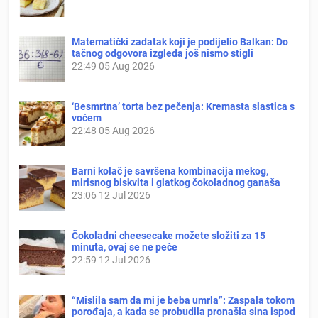
Matematički zadatak koji je podijelio Balkan: Do
tačnog odgovora izgleda još nismo stigli
22:49
05 Aug 2026
‘Besmrtna’ torta bez pečenja: Kremasta slastica s
voćem
22:48
05 Aug 2026
Barni kolač je savršena kombinacija mekog,
mirisnog biskvita i glatkog čokoladnog ganaša
23:06
12 Jul 2026
Čokoladni cheesecake možete složiti za 15
minuta, ovaj se ne peče
22:59
12 Jul 2026
“Mislila sam da mi je beba umrla”: Zaspala tokom
porođaja, a kada se probudila pronašla sina ispod