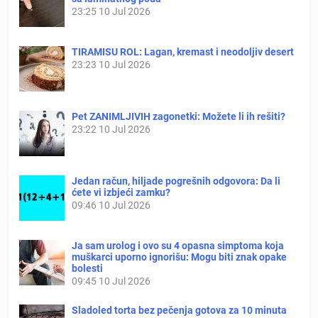
23:25
10 Jul 2026
TIRAMISU ROL: Lagan, kremast i neodoljiv desert
23:23
10 Jul 2026
Pet ZANIMLJIVIH zagonetki: Možete li ih rešiti?
23:22
10 Jul 2026
Jedan račun, hiljade pogrešnih odgovora: Da li
ćete vi izbjeći zamku?
09:46
10 Jul 2026
Ja sam urolog i ovo su 4 opasna simptoma koja
muškarci uporno ignorišu: Mogu biti znak opake
bolesti
09:45
10 Jul 2026
Sladoled torta bez pečenja gotova za 10 minuta