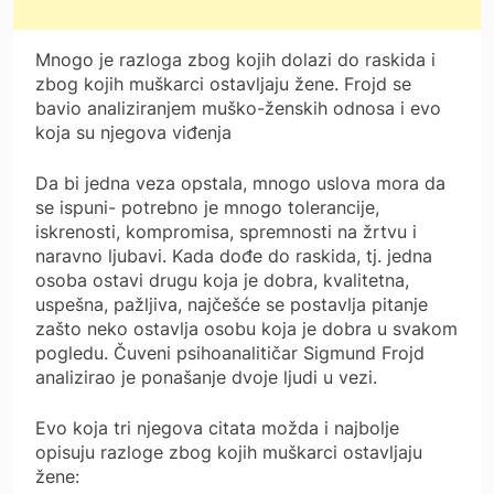
Mnogo je razloga zbog kojih dolazi do raskida i
zbog kojih muškarci ostavljaju žene. Frojd se
bavio analiziranjem muško-ženskih odnosa i evo
koja su njegova viđenja
Da bi jedna veza opstala, mnogo uslova mora da
se ispuni- potrebno je mnogo tolerancije,
iskrenosti, kompromisa, spremnosti na žrtvu i
naravno ljubavi. Kada dođe do raskida, tj. jedna
osoba ostavi drugu koja je dobra, kvalitetna,
uspešna, pažljiva, najčešće se postavlja pitanje
zašto neko ostavlja osobu koja je dobra u svakom
pogledu. Čuveni psihoanalitičar Sigmund Frojd
analizirao je ponašanje dvoje ljudi u vezi.
Evo koja tri njegova citata možda i najbolje
opisuju razloge zbog kojih muškarci ostavljaju
žene: