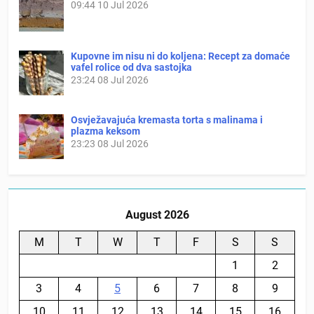
09:44
10 Jul 2026
Kupovne im nisu ni do koljena: Recept za domaće
vafel rolice od dva sastojka
23:24
08 Jul 2026
Osvježavajuća kremasta torta s malinama i
plazma keksom
23:23
08 Jul 2026
August 2026
M
T
W
T
F
S
S
1
2
3
4
5
6
7
8
9
10
11
12
13
14
15
16