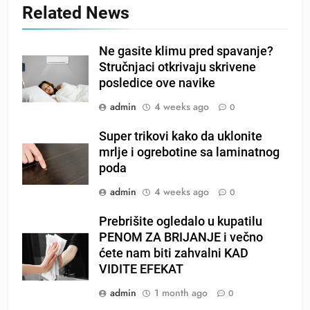
Related News
Ne gasite klimu pred spavanje?
Stručnjaci otkrivaju skrivene
posledice ove navike
admin
4 weeks ago
0
Super trikovi kako da uklonite
mrlje i ogrebotine sa laminatnog
poda
admin
4 weeks ago
0
Prebrišite ogledalo u kupatilu
PENOM ZA BRIJANJE i večno
ćete nam biti zahvalni KAD
VIDITE EFEKAT
admin
1 month ago
0