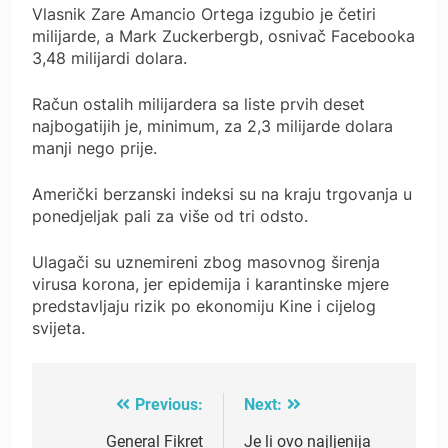
Vlasnik Zare Amancio Ortega izgubio je četiri
milijarde, a Mark Zuckerbergb, osnivač Facebooka
3,48 milijardi dolara.
Račun ostalih milijardera sa liste prvih deset
najbogatijih je, minimum, za 2,3 milijarde dolara
manji nego prije.
Američki berzanski indeksi su na kraju trgovanja u
ponedjeljak pali za više od tri odsto.
Ulagači su uznemireni zbog masovnog širenja
virusa korona, jer epidemija i karantinske mjere
predstavljaju rizik po ekonomiju Kine i cijelog
svijeta.
Previous:
Next:
Post
navigation
General Fikret
Je li ovo najljenija