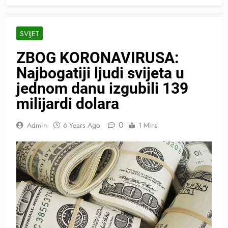
SVIJET
ZBOG KORONAVIRUSA:
Najbogatiji ljudi svijeta u
jednom danu izgubili 139
milijardi dolara
0
Admin
6 Years Ago
1 Mins