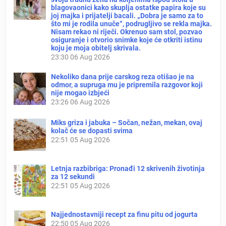
blagovaonici kako skuplja ostatke papira koje su
joj majka i prijatelji bacali. „Dobra je samo za to
što mi je rodila unuče“, podrugljivo se rekla majka.
Nisam rekao ni riječi. Okrenuo sam stol, pozvao
osiguranje i otvorio snimke koje će otkriti istinu
koju je moja obitelj skrivala.
23:30
06 Aug 2026
Nekoliko dana prije carskog reza otišao je na
odmor, a supruga mu je pripremila razgovor koji
nije mogao izbjeći
23:26
06 Aug 2026
Miks griza i jabuka – Sočan, nežan, mekan, ovaj
kolač će se dopasti svima
22:51
05 Aug 2026
Letnja razbibriga: Pronađi 12 skrivenih životinja
za 12 sekundi
22:51
05 Aug 2026
Najjednostavniji recept za finu pitu od jogurta
22:50
05 Aug 2026