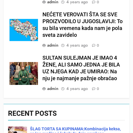
admin
4 years ago
0
NEĆETE VEROVATI ŠTA SE SVE
PROIZVODILO U JUGOSLAVIJI: To
su bila vremena kada nam je pola
sveta zavidelo
admin
4 years ago
0
SULTAN SULEJMAN JE IMAO 4
ŽENE, ALI SAMO JEDNA JE BILA
UZ NJEGA KAD JE UMIRAO: Na
nju je najmanje pažnje obraćao
admin
4 years ago
0
RECENT POSTS
ŠLAG TORTA SA KUPINAMA:Kombinacija keksa,