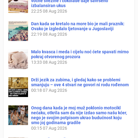
voćne svežine i čokolade daje savršeno
izbalansiran ukus
22:25
08 Aug 2026
Dan kada se kretalo na more bio je mali praznik:
Ovako je izgledalo ljetovanje u Jugoslaviji
22:19
08 Aug 2026
Malo kvasca i meda i cijelu noć ćete spavati mirno
pokraj otvorenog prozora
13:33
08 Aug 2026
Drži jezik za zubima, i gledaj kako se problemi
smanjuju – ove 4 stvari ne govori ni rodu rođenom
00:18
07 Aug 2026
Onog dana kada je moj muž poklonio motocikl
nećaku, otkrila sam da nije izdao samo našu kćer,
nego je svojim potpisom ukrao budućnost koju
smo joj godinama gradile
00:15
07 Aug 2026