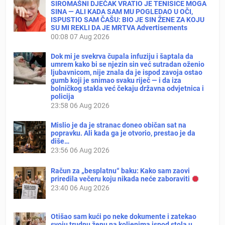
SIROMAŠNI DJEČAK VRATIO JE TENISICE MOGA
SINA — ALI KADA SAM MU POGLEDAO U OČI,
ISPUSTIO SAM ČAŠU: BIO JE SIN ŽENE ZA KOJU
SU MI REKLI DA JE MRTVA Advertisements
00:08
07 Aug 2026
Dok mi je svekrva čupala infuziju i šaptala da
umrem kako bi se njezin sin već sutradan oženio
ljubavnicom, nije znala da je ispod zavoja ostao
gumb koji je snimao svaku riječ — i da iza
bolničkog stakla već čekaju državna odvjetnica i
policija
23:58
06 Aug 2026
Mislio je da je stranac doneo običan sat na
popravku. Ali kada ga je otvorio, prestao je da
diše…
23:56
06 Aug 2026
Račun za „besplatnu“ baku: Kako sam zaovi
priredila večeru koju nikada neće zaboraviti
23:40
06 Aug 2026
Otišao sam kući po neke dokumente i zatekao
svoju trudnu ženu na koljenima ispod stola u