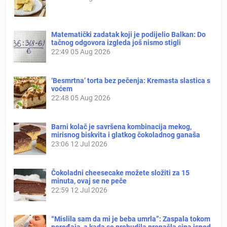
Matematički zadatak koji je podijelio Balkan: Do
tačnog odgovora izgleda još nismo stigli
22:49
05 Aug 2026
‘Besmrtna’ torta bez pečenja: Kremasta slastica s
voćem
22:48
05 Aug 2026
Barni kolač je savršena kombinacija mekog,
mirisnog biskvita i glatkog čokoladnog ganaša
23:06
12 Jul 2026
Čokoladni cheesecake možete složiti za 15
minuta, ovaj se ne peče
22:59
12 Jul 2026
“Mislila sam da mi je beba umrla”: Zaspala tokom