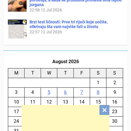
porođaja, a kada se probudila pronašla sina ispod
jorgana
22:58
12 Jul 2026
Brzi test ličnosti: Prve tri riječi koje uočite,
otkrivaju šta vam najviše fali u životu
22:57
12 Jul 2026
August 2026
M
T
W
T
F
S
S
1
2
3
4
5
6
7
8
9
10
11
12
13
14
15
16
17
18
19
20
21
22
23
24
25
26
27
28
29
30
31