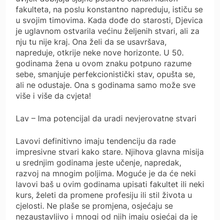
fakulteta, na poslu konstantno napreduju, ističu se
u svojim timovima. Kada dođe do starosti, Djevica
je uglavnom ostvarila većinu željenih stvari, ali za
nju tu nije kraj. Ona želi da se usavršava,
napreduje, otkrije neke nove horizonte. U 50.
godinama žena u ovom znaku potpuno razume
sebe, smanjuje perfekcionistički stav, opušta se,
ali ne odustaje. Ona s godinama samo može sve
više i više da cvjeta!
Lav – Ima potencijal da uradi nevjerovatne stvari
Lavovi definitivno imaju tendenciju da rade
impresivne stvari kako stare. Njihova glavna misija
u srednjim godinama jeste učenje, napredak,
razvoj na mnogim poljima. Moguće je da će neki
lavovi baš u ovim godinama upisati fakultet ili neki
kurs, želeti da promene profesiju ili stil života u
cjelosti. Ne plaše se promjena, osjećaju se
nezaustavljivo i mnogi od njih imaju osjećaj da je