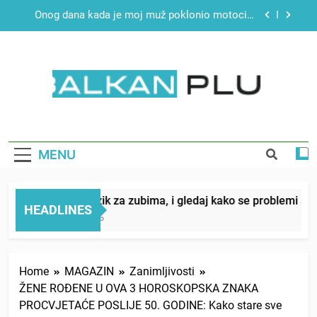
Skip
nego je svojim potpisom ukrao budućnost koju
SIROMAŠNI DJEČAK VRATIO JE TENISICE MOGA
smo joj godinama gradile
to
SINA — ALI KADA SAM MU POGLEDAO U OČI,
ISPUSTIO SAM ČAŠU: BIO JE SIN ŽENE ZA KOJU
content
Dok mi je svekrva čupala infuziju i šaptala da
SU MI REKLI DA JE MRTVA Advertisements
umrem kako bi se njezin sin već sutradan oženio
ljubavnicom, nije znala da je ispod zavoja ostao
Drži jezik za zubima, i gledaj kako se problemi
gumb koji je snimao svaku riječ — i da iza
smanjuju – ove 4 stvari ne govori ni rodu
bolničkog stakla već čekaju državna odvjetnica i
rođenom
policija
BALKAN PLUS
Onog dana kada je moj muž poklonio motocikl
nećaku, otkrila sam da nije izdao samo našu kćer,
nego je svojim potpisom ukrao budućnost koju
SIROMAŠNI DJEČAK VRATIO JE TENISICE MOGA
smo joj godinama gradile
SINA — ALI KADA SAM MU POGLEDAO U OČI,
MENU
ISPUSTIO SAM ČAŠU: BIO JE SIN ŽENE ZA KOJU
Dok mi je svekrva čupala infuziju i šaptala da
SU MI REKLI DA JE MRTVA Advertisements
umrem kako bi se njezin sin već sutradan oženio
ljubavnicom, nije znala da je ispod zavoja ostao
Drži jezik za zubima, i gledaj kako se problemi smanj
gumb koji je snimao svaku riječ — i da iza
HEADLINES
bolničkog stakla već čekaju državna odvjetnica i
1 Day Ago
policija
Home
MAGAZIN
Zanimljivosti
ŽENE ROĐENE U OVA 3 HOROSKOPSKA ZNAKA
PROCVJETAĆE POSLIJE 50. GODINE: Kako stare sve