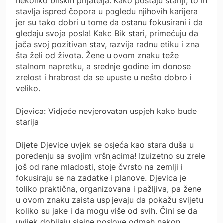
nekoliko bliskih prijatelja. Kako postaju stariji, to ih
stavlja ispred čopora u pogledu njihovih karijera
jer su tako dobri u tome da ostanu fokusirani i da
gledaju svoja posla! Kako Bik stari, primećuju da
jača svoj pozitivan stav, razvija radnu etiku i zna
šta želi od života. Žene u ovom znaku teže
stalnom napretku, a srednje godine im donose
zrelost i hrabrost da se upuste u nešto dobro i
veliko.
Djevica: Vidjeće nevjerovatan uspjeh kako bude
starija
Dijete Djevice uvjek se osjeća kao stara duša u
poređenju sa svojim vršnjacima! Izuizetno su zrele
još od rane mladosti, stoje čvrsto na zemlji i
fokusiraju se na zadatke i planove. Djevica je
toliko praktična, organizovana i pažljiva, pa žene
u ovom znaku zaista uspijevaju da pokažu svijetu
koliko su jake i da mogu više od svih. Čini se da
uvijek dobijaju sjajne poslove odmah nakon