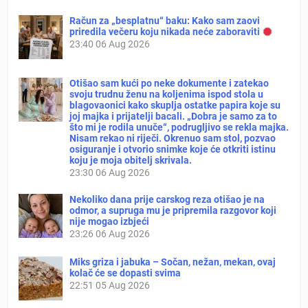
Račun za „besplatnu“ baku: Kako sam zaovi
priredila večeru koju nikada neće zaboraviti
23:40
06 Aug 2026
Otišao sam kući po neke dokumente i zatekao
svoju trudnu ženu na koljenima ispod stola u
blagovaonici kako skuplja ostatke papira koje su
joj majka i prijatelji bacali. „Dobra je samo za to
što mi je rodila unuče“, podrugljivo se rekla majka.
Nisam rekao ni riječi. Okrenuo sam stol, pozvao
osiguranje i otvorio snimke koje će otkriti istinu
koju je moja obitelj skrivala.
23:30
06 Aug 2026
Nekoliko dana prije carskog reza otišao je na
odmor, a supruga mu je pripremila razgovor koji
nije mogao izbjeći
23:26
06 Aug 2026
Miks griza i jabuka – Sočan, nežan, mekan, ovaj
kolač će se dopasti svima
22:51
05 Aug 2026